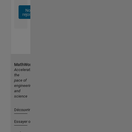
Nous
rejoindre
MathWorks
Accelerating
the
pace of
engineering
and
science
Découvrir les produits
Essayer ou acheter