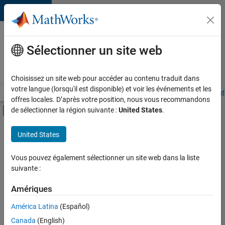
Passer au contenu
Votre
carrière
Sélectionner un site web
chez
MathWorks
Choisissez un site web pour accéder au contenu traduit dans
votre langue (lorsqu'il est disponible) et voir les événements et les
Accueil
Explorer nos opportunités
Adresses de nos bureaux
Étudi
offres locales. D’après votre position, nous vous recommandons
Activer/désactiver l'affichage du menu d
de sélectionner la région suivante :
United States
.
Contenu principal
FILTRER PAR
United States
Programme destiné aux nouvelles carrières (EDG)
+
4
Développement de produits
Vous pouvez également sélectionner un site web dans la liste
suivante :
Ingénierie de la qualité
Ingénierie des processus logiciels
Amériques
Applications et services web
América Latina
(Español)
Trier par
Canada
(English)