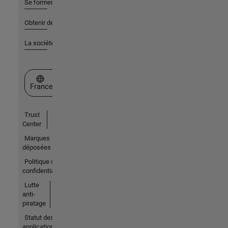
Se former
Obtenir de l'aide
La société
Sélectionner un site web
France
Trust
Center
Marques
déposées
Politique de
confidentialité
Lutte
anti-
piratage
Statut des
applications