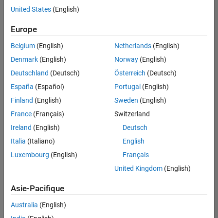
United States
(English)
Enregistrer
les offres
d’emploi
sélectionnées
Europe
Belgium
(English)
Netherlands
(English)
Les
Denmark
(English)
Norway
(English)
descriptions
Deutschland
(Deutsch)
Österreich
(Deutsch)
de
España
(Español)
Portugal
(English)
poste
n’ont
Finland
(English)
Sweden
(English)
pas
France
(Français)
Switzerland
toutes
Ireland
(English)
Deutsch
été
traduites.
Italia
(Italiano)
English
Effectuez
Luxembourg
(English)
Français
une
United Kingdom
(English)
recherche
par
Asie-Pacifique
lieu
pour
Australia
(English)
trouver