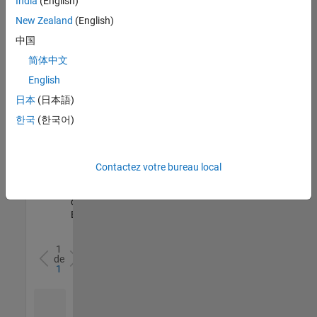
India
(English)
l’ensemble
New Zealand
(English)
des
opportunités
中国
de
简体中文
votre
English
région.
日本
(日本語)
한국
(한국어)
Senior Software Quality Engineer
Senior
Software
Quality
Engineer
Contactez votre bureau local
FR-Meudon
|
Ingénierie de la
qualité |
Expérimenté(e)
1
de
1