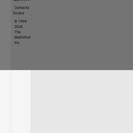
Contacts
locaux
© 1994-
2026
The
MathWorks,
Inc.