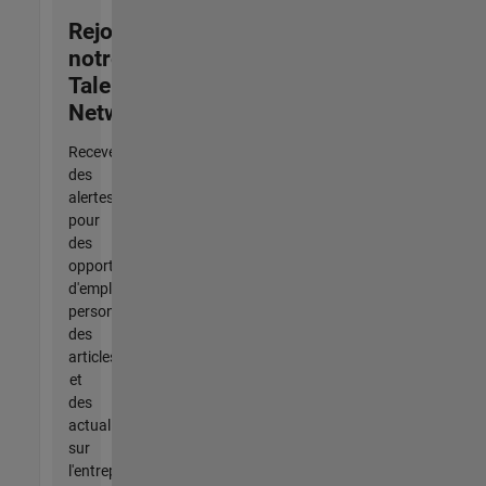
Rejoignez
notre
Talent
Network
Recevez
des
alertes
pour
des
opportunités
d'emploi
personnalisées,
des
articles
et
des
actualités
sur
l'entreprise.