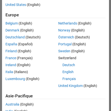
United States
(English)
Enregistrer
les offres
d’emploi
sélectionnées
Europe
Belgium
(English)
Netherlands
(English)
Les
Denmark
(English)
Norway
(English)
descriptions
Deutschland
(Deutsch)
Österreich
(Deutsch)
de
España
(Español)
Portugal
(English)
poste
n’ont
Finland
(English)
Sweden
(English)
pas
France
(Français)
Switzerland
toutes
Ireland
(English)
Deutsch
été
traduites.
Italia
(Italiano)
English
Effectuez
Luxembourg
(English)
Français
une
United Kingdom
(English)
recherche
par
Asie-Pacifique
lieu
pour
Australia
(English)
trouver