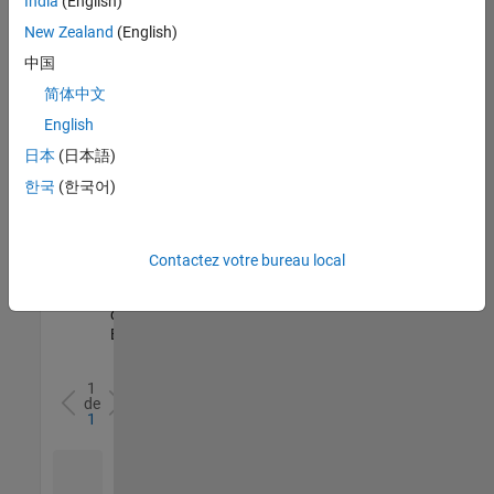
India
(English)
l’ensemble
New Zealand
(English)
des
opportunités
中国
de
简体中文
votre
English
région.
日本
(日本語)
한국
(한국어)
Senior Software Quality Engineer
Senior
Software
Quality
Engineer
Contactez votre bureau local
FR-Meudon
|
Ingénierie de la
qualité |
Expérimenté(e)
1
de
1