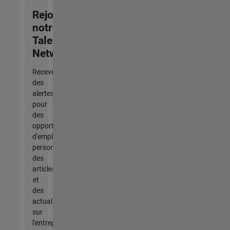
Rejoignez
notre
Talent
Network
Recevez
des
alertes
pour
des
opportunités
d'emploi
personnalisées,
des
articles
et
des
actualités
sur
l'entreprise.