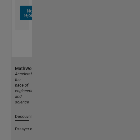
Nous
rejoindre
MathWorks
Accelerating
the
pace of
engineering
and
science
Découvrir les produits
Essayer ou acheter