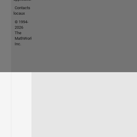
Contacts
locaux
© 1994-
2026
The
MathWorks,
Inc.