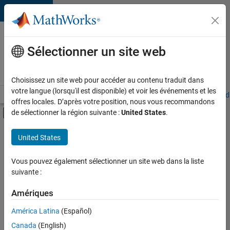
Passer au contenu
Votre
carrière
Sélectionner un site web
chez
MathWorks
Choisissez un site web pour accéder au contenu traduit dans
votre langue (lorsqu'il est disponible) et voir les événements et les
Accueil
Explorer nos opportunités
Adresses de nos bureaux
Étudi
offres locales. D’après votre position, nous vous recommandons
Activer/désactiver l'affichage du menu d
de sélectionner la région suivante :
United States
.
Contenu principal
FILTRER PAR
United States
Programme destiné aux nouvelles carrières (EDG)
+
5
Infrastructure et architecture
Vous pouvez également sélectionner un site web dans la liste
suivante :
Gestion des programmes
Ingénierie de la qualité
Amériques
Expérience utilisateur
América Latina
(Español)
Trier par
Applications et services web
Canada
(English)