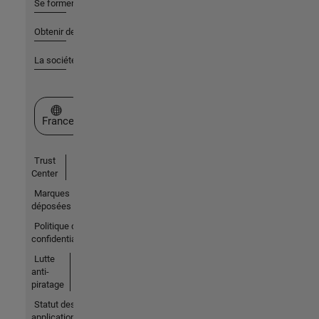
Se former
Obtenir de l'aide
La société
Sélectionner un site web
France
Trust
Center
Marques
déposées
Politique de
confidentialité
Lutte
anti-
piratage
Statut des
applications