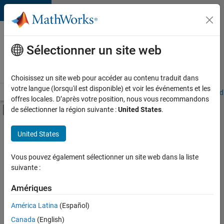
Passer au contenu
Votre
carrière
Sélectionner un site web
chez
MathWorks
Choisissez un site web pour accéder au contenu traduit dans
votre langue (lorsqu'il est disponible) et voir les événements et les
Accueil
Explorer nos opportunités
Adresses de nos bureaux
Étudi
offres locales. D’après votre position, nous vous recommandons
Activer/désactiver l'affichage du menu d
de sélectionner la région suivante :
United States
.
Contenu principal
FILTRER PAR
United States
Infrastructure et architecture
+
4
Gestion des programmes
Vous pouvez également sélectionner un site web dans la liste
suivante :
Ingénierie de la qualité
Ingénierie des versions
Amériques
Applications et services web
Actuellement,
América Latina
(Español)
il n’y a
Canada
(English)
aucune