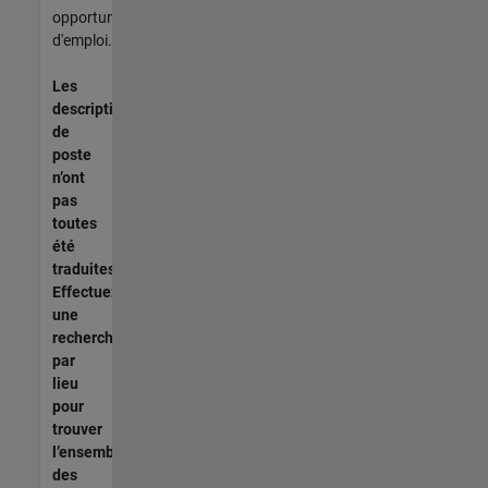
opportunités
d'emploi.
Les
descriptions
de
poste
n’ont
pas
toutes
été
traduites.
Effectuez
une
recherche
par
lieu
pour
trouver
l’ensemble
des