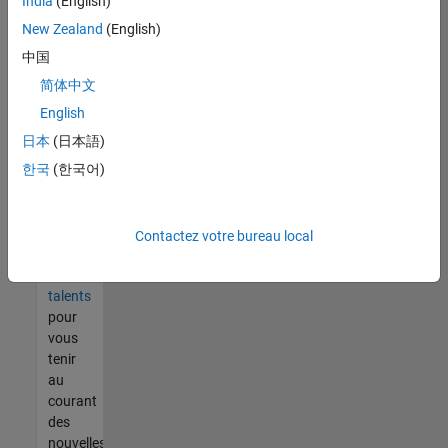
India
(English)
tout
vous
New Zealand
(English)
ne
中国
trouvez
简体中文
pas
d'offre
English
qui
日本
(日本語)
corresponde
한국
(한국어)
à vos
qualifications,
rejoignez
notre
Contactez votre bureau local
réseau
de
talents
pour
vous
tenir
au
courant
des
nouvelles