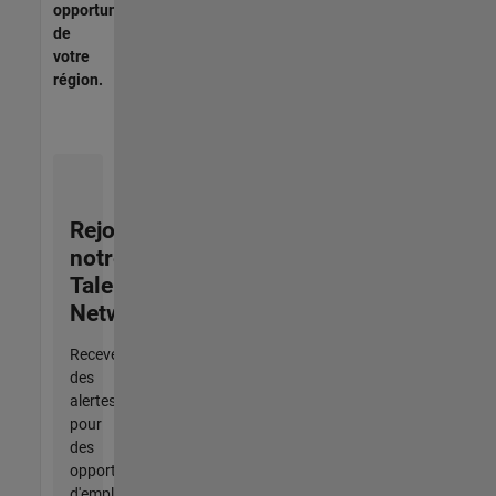
opportunités
de
votre
région.
Rejoignez
notre
Talent
Network
Recevez
des
alertes
pour
des
opportunités
d'emploi