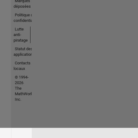
Marques
déposées
Politique de
confidentialité
Lutte
anti-
piratage
Statut des
applications
Contacts
locaux
© 1994-
2026
The
MathWorks,
Inc.