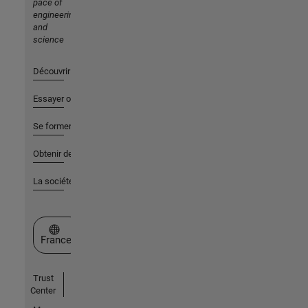
pace of
engineering
and
science
Découvrir les produits
Essayer ou acheter
Se former
Obtenir de l'aide
La société
Sélectionner un site web
France
Trust
Center