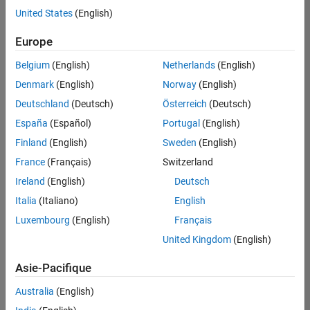
offre
United States
(English)
d'emploi
disponible
Europe
correspondant
à vos
Belgium
(English)
Netherlands
(English)
critères
Denmark
(English)
Norway
(English)
de
recherche.
Deutschland
(Deutsch)
Österreich
(Deutsch)
Vous
España
(Español)
Portugal
(English)
pouvez
Finland
(English)
Sweden
(English)
élargir
France
(Français)
Switzerland
votre
recherche
Ireland
(English)
Deutsch
ou
Italia
(Italiano)
English
afficher
Luxembourg
(English)
Français
l’ensemble
des
United Kingdom
(English)
offres
Asie-Pacifique
d'emploi
.
Si
Australia
(English)
malgré