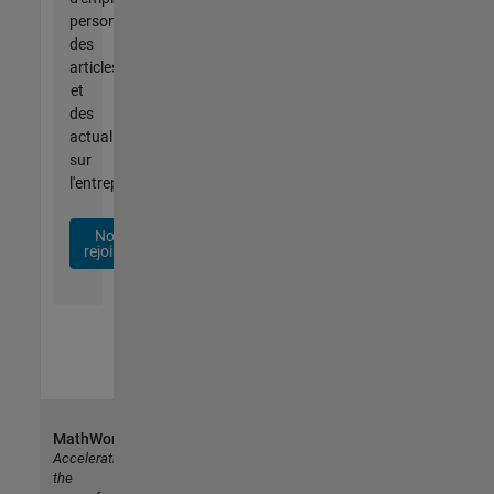
personnalisées,
des
articles
et
des
actualités
sur
l'entreprise.
Nous
rejoindre
MathWorks
Accelerating
the