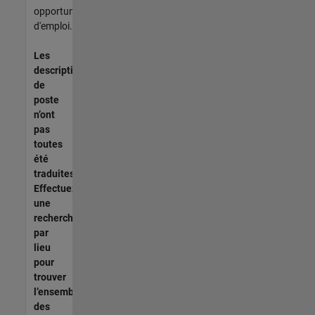
opportunités
d'emploi.
Les
descriptions
de
poste
n’ont
pas
toutes
été
traduites.
Effectuez
une
recherche
par
lieu
pour
trouver
l’ensemble
des