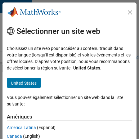
Passer au contenu
Votre
carrière
Sélectionner un site web
chez
MathWorks
Choisissez un site web pour accéder au contenu traduit dans
votre langue (lorsqu'il est disponible) et voir les événements et les
Accueil
Explorer nos opportunités
Adresses de nos bureaux
Étudi
offres locales. D’après votre position, nous vous recommandons
Activer/désactiver l'affichage du menu d
de sélectionner la région suivante :
United States
.
Contenu principal
FILTRER PAR
United States
Programme destiné aux nouvelles carrières (EDG)
+
5
Infrastructure et architecture
Vous pouvez également sélectionner un site web dans la liste
suivante :
Développement de produits
Ingénierie de la qualité
Amériques
Ingénierie des processus logiciels
Actuellement,
América Latina
(Español)
il n’y a
Applications et services web
Canada
(English)
aucune