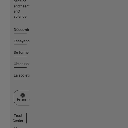
pace of
engineering
and
science
Découvrir les produits
Essayer ou acheter
Se former
Obtenir de l'aide
La société
Sélectionner un site web
France
Trust
Center