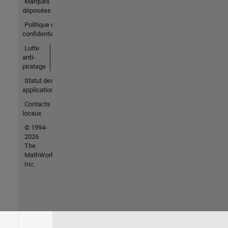
Marques
déposées
Politique de
confidentialité
Lutte
anti-
piratage
Statut des
applications
Contacts
locaux
© 1994-
2026
The
MathWorks,
Inc.