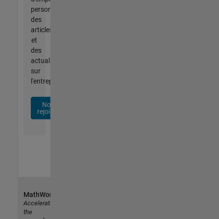
personnalisées,
des
articles
et
des
actualités
sur
l'entreprise.
Nous
rejoindre
MathWorks
Accelerating
the