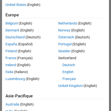
offre
United States
(English)
d'emploi
disponible
Europe
correspondant
à vos
Belgium
(English)
Netherlands
(English)
critères
Denmark
(English)
Norway
(English)
de
recherche.
Deutschland
(Deutsch)
Österreich
(Deutsch)
Vous
España
(Español)
Portugal
(English)
pouvez
Finland
(English)
Sweden
(English)
élargir
France
(Français)
Switzerland
votre
recherche
Ireland
(English)
Deutsch
ou
Italia
(Italiano)
English
afficher
Luxembourg
(English)
Français
l’ensemble
des
United Kingdom
(English)
offres
Asie-Pacifique
d'emploi
.
Si
Australia
(English)
malgré