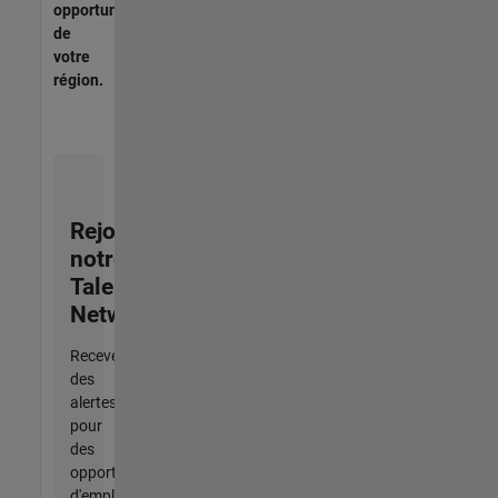
opportunités
de
votre
région.
Rejoignez
notre
Talent
Network
Recevez
des
alertes
pour
des
opportunités
d'emploi