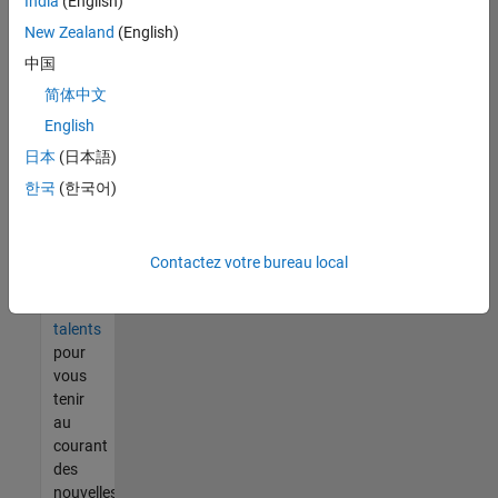
India
(English)
tout
vous
New Zealand
(English)
ne
中国
trouvez
简体中文
pas
d'offre
English
qui
日本
(日本語)
corresponde
한국
(한국어)
à vos
qualifications,
rejoignez
notre
Contactez votre bureau local
réseau
de
talents
pour
vous
tenir
au
courant
des
nouvelles