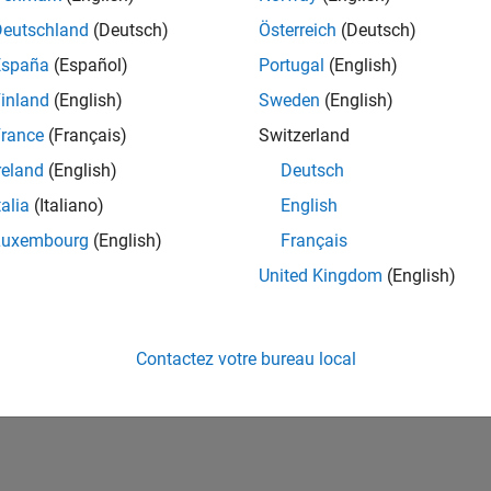
ités de votre région.
Deutschland
(Deutsch)
Österreich
(Deutsch)
España
(Español)
Portugal
(English)
or Software Quality Engineer
Senior Software Quality Engineer
inland
(English)
Sweden
(English)
FR-Meudon
| Ingénierie de la qualité | Expérimenté(e)
rance
(Français)
Switzerland
Leverage your C/C++ development skills to design and develop te
automated test suites, Hands-on testing for Polyspace.
reland
(English)
Deutsch
talia
(Italiano)
English
e
1
Luxembourg
(English)
Français
United Kingdom
(English)
Rejo
Recevez 
Contactez votre bureau local
personn