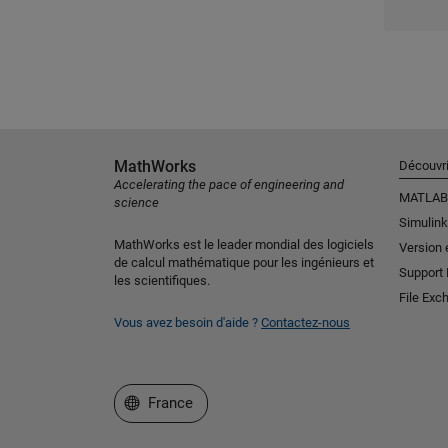
MathWorks
Découvri
Accelerating the pace of engineering and
MATLAB
science
Simulink
MathWorks est le leader mondial des logiciels
Version 
de calcul mathématique pour les ingénieurs et
Support
les scientifiques.
File Exc
Vous avez besoin d'aide ?
Contactez-nous
Sélectionner un site web
France