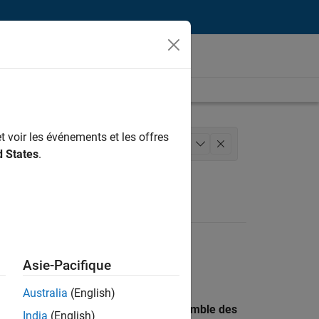
t voir les événements et les offres
processus logiciels
+
1
d States
.
Asie-Pacifique
Australia
(English)
 recherche par lieu pour trouver l’ensemble des
India
(English)