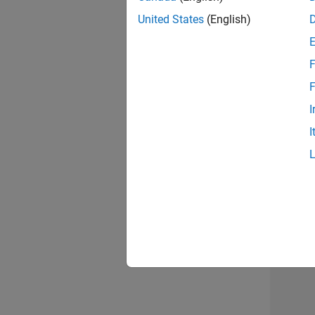
opportun
United States
(English)
Seni
F
F
I
I
1 d