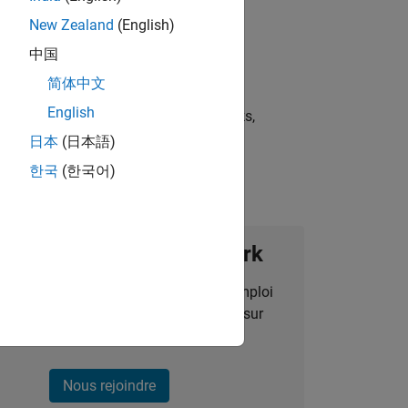
New Zealand
(English)
中国
简体中文
English
st strategies, scalable test frameworks,
日本
(日本語)
한국
(한국어)
ignez notre Talent Network
des alertes pour des opportunités d'emploi
alisées, des articles et des actualités sur
l'entreprise.
Nous rejoindre