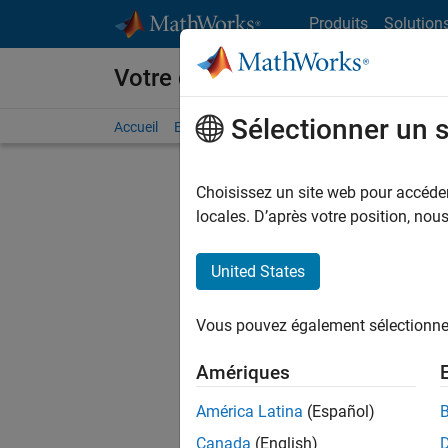
Passer au contenu
Produits
Solution
Votre carrière chez MathWorks
Sélectionner un 
Accueil
Explorer nos opportunités
Adresses de no
Choisissez un site web pour accéder 
FILTRER
locales. D’après votre position, no
United States
Trier p
Vous pouvez également sélectionner 
Enregistr
Amériques
América Latina
(Español)
Les desc
Canada
(English)