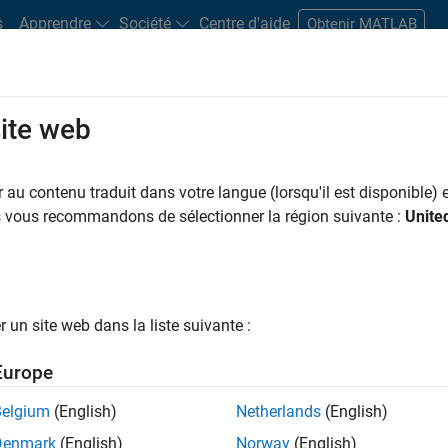
s
Apprendre
Société
Centre d'aide
Obtenir MATLAB
site web
s bureaux
Étudiants et carrières
Ressources
Compte candidat
au contenu traduit dans votre langue (lorsqu'il est disponible) e
 PAR
Développement de produits
Ingénierie de la qualité
Ingénierie des 
us vous recommandons de sélectionner la région suivante :
Unite
Applications et services web
ar
un site web dans la liste suivante :
er les offres d’emploi
sélectionnées
Europe
Belgium
(English)
Netherlands
(English)
riptions de poste n’ont pas toutes été traduites. Effectuez une
Denmark
(English)
Norway
(English)