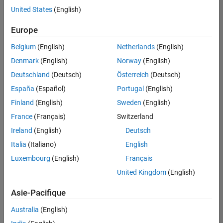
United States
(English)
Enregistrer
les offres
d’emploi
sélectionnées
Europe
Belgium
(English)
Netherlands
(English)
Les
Denmark
(English)
Norway
(English)
descriptions
Deutschland
(Deutsch)
Österreich
(Deutsch)
de
España
(Español)
Portugal
(English)
poste
n’ont
Finland
(English)
Sweden
(English)
pas
France
(Français)
Switzerland
toutes
Ireland
(English)
Deutsch
été
traduites.
Italia
(Italiano)
English
Effectuez
Luxembourg
(English)
Français
une
United Kingdom
(English)
recherche
par
Asie-Pacifique
lieu
pour
Australia
(English)
trouver