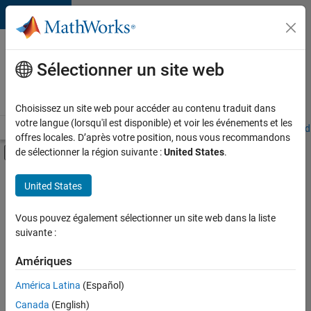
Passer au contenu
Votre
carrière
Sélectionner un site web
chez
MathWorks
Choisissez un site web pour accéder au contenu traduit dans
votre langue (lorsqu'il est disponible) et voir les événements et les
Accueil
Explorer nos opportunités
Adresses de nos bureaux
Étudi
offres locales. D’après votre position, nous vous recommandons
Activer/désactiver l'affichage du menu d
de sélectionner la région suivante :
United States
.
Contenu principal
FILTRER PAR
United States
Gestion des programmes
+
1
Ingénierie de la qualité
Vous pouvez également sélectionner un site web dans la liste
suivante :
Amériques
América Latina
(Español)
Trier par
Canada
(English)