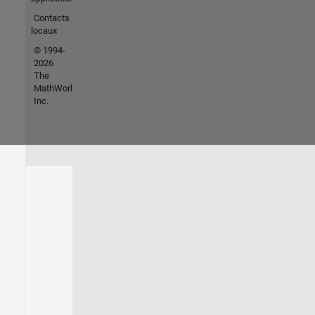
Contacts
locaux
© 1994-
2026
The
MathWorks,
Inc.