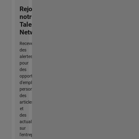
Rejoignez
notre
Talent
Network
Recevez
des
alertes
pour
des
opportunités
d'emploi
personnalisées,
des
articles
et
des
actualités
sur
l'entreprise.