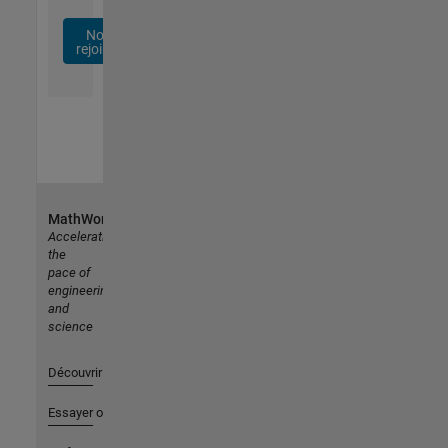
Nous
rejoindre
MathWorks
Accelerating
the
pace of
engineering
and
science
Découvrir les produits
Essayer ou acheter