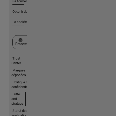
Se former
Obtenir de l'aide
La société
Sélectionner un site web
France
Trust
Center
Marques
déposées
Politique de
confidentialité
Lutte
anti-
piratage
Statut des
applications