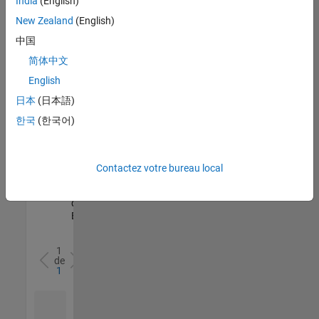
India
(English)
l’ensemble
New Zealand
(English)
des
opportunités
中国
de
简体中文
votre
English
région.
日本
(日本語)
한국
(한국어)
Senior Software Quality Engineer
Senior
Software
Quality
Engineer
Contactez votre bureau local
FR-Meudon
|
Ingénierie de la
qualité |
Expérimenté(e)
1
de
1