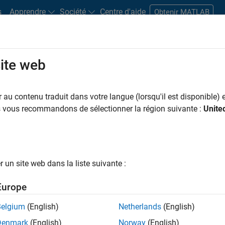
s
Apprendre
Société
Centre d'aide
Obtenir MATLAB
site web
s bureaux
Étudiants et carrières
Ressources
Compte candidat
au contenu traduit dans votre langue (lorsqu'il est disponible) e
TRER PAR
Gestion des programmes
Ingénierie de la qualité
Ingénierie 
us vous recommandons de sélectionner la région suivante :
Unite
ar
un site web dans la liste suivante :
er les offres d’emploi
sélectionnées
Europe
Belgium
(English)
Netherlands
(English)
riptions de poste n’ont pas toutes été traduites. Effectuez une
Denmark
(English)
Norway
(English)