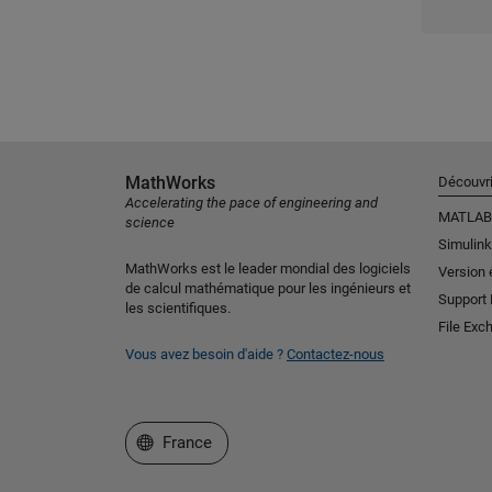
MathWorks
Découvri
Accelerating the pace of engineering and
MATLAB
science
Simulink
MathWorks est le leader mondial des logiciels
Version 
de calcul mathématique pour les ingénieurs et
Support
les scientifiques.
File Exc
Vous avez besoin d'aide ?
Contactez-nous
Sélectionner un site web
France