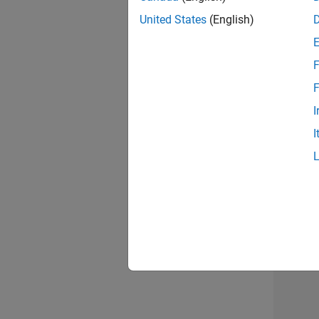
opportun
United States
(English)
Seni
F
F
I
I
1 d