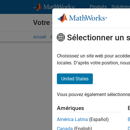
Passer au contenu
Produits
Solution
Votre carrière chez MathWorks
Sélectionner un 
Accueil
Explorer nos opportunités
Adresses de no
Choisissez un site web pour accéder 
FIL
locales. D’après votre position, no
United States
Trier p
Vous pouvez également sélectionner 
Enregistr
Amériques
América Latina
(Español)
Les desc
Canada
(English)