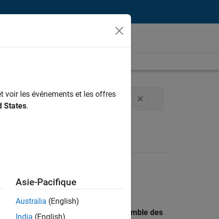
t voir les événements et les offres
des versions
Applications et services web
d States
.
Asie-Pacifique
Australia
(English)
 recherche par lieu pour trouver l’ensemble des
India
(English)