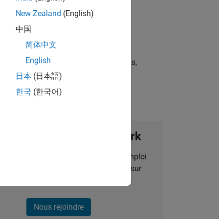
New Zealand
(English)
中国
简体中文
English
st strategies, scalable test frameworks,
日本
(日本語)
한국
(한국어)
ignez notre Talent Network
des alertes pour des opportunités d'emploi
alisées, des articles et des actualités sur
l'entreprise.
Nous rejoindre