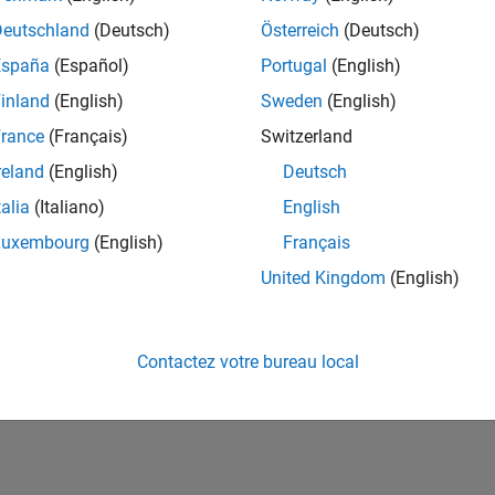
ités de votre région.
Deutschland
(Deutsch)
Österreich
(Deutsch)
España
(Español)
Portugal
(English)
or Software Quality Engineer
Senior Software Quality Engineer
inland
(English)
Sweden
(English)
FR-Meudon
| Ingénierie de la qualité | Expérimenté(e)
rance
(Français)
Switzerland
Leverage your C/C++ development skills to design and develop te
automated test suites, Hands-on testing for Polyspace.
reland
(English)
Deutsch
talia
(Italiano)
English
e
1
Luxembourg
(English)
Français
United Kingdom
(English)
Rejo
Recevez 
Contactez votre bureau local
personn