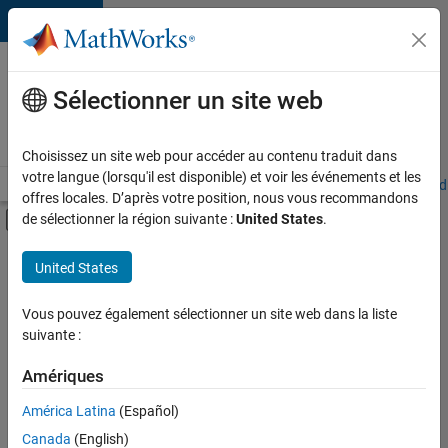
Passer au contenu
Votre
carrière
Sélectionner un site web
chez
MathWorks
Choisissez un site web pour accéder au contenu traduit dans
votre langue (lorsqu'il est disponible) et voir les événements et les
Accueil
Explorer nos opportunités
Adresses de nos bureaux
Étudi
offres locales. D’après votre position, nous vous recommandons
Activer/désactiver l'affichage du menu d
de sélectionner la région suivante :
United States
.
Contenu principal
FILTRER PAR
United States
Programme destiné aux nouvelles carrières (EDG)
+
2
Gestion des programmes
Vous pouvez également sélectionner un site web dans la liste
suivante :
Expérience utilisateur
Amériques
Actuellement,
América Latina
(Español)
il n’y a
Canada
(English)
aucune