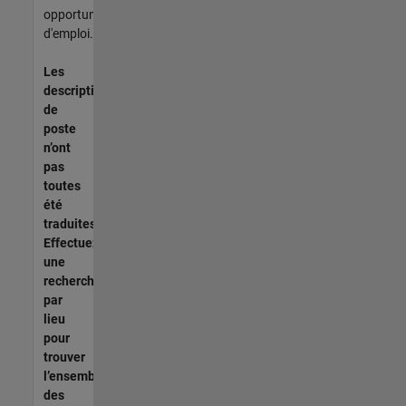
opportunités
d'emploi.
Les
descriptions
de
poste
n’ont
pas
toutes
été
traduites.
Effectuez
une
recherche
par
lieu
pour
trouver
l’ensemble
des