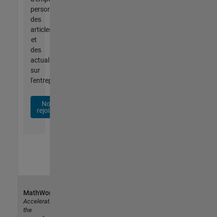
personnalisées,
des
articles
et
des
actualités
sur
l'entreprise.
Nous
rejoindre
MathWorks
Accelerating
the