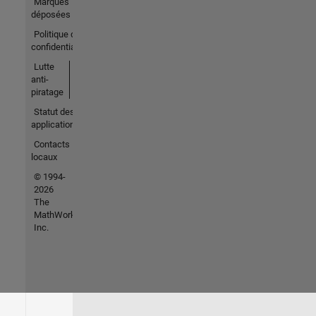
Marques
déposées
Politique de
confidentialité
Lutte
anti-
piratage
Statut des
applications
Contacts
locaux
© 1994-
2026
The
MathWorks,
Inc.