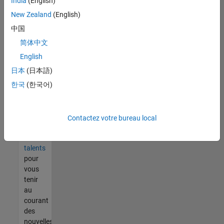
India
(English)
tout
vous
New Zealand
(English)
ne
中国
trouvez
简体中文
pas
d'offre
English
qui
日本
(日本語)
corresponde
한국
(한국어)
à vos
qualifications,
rejoignez
notre
Contactez votre bureau local
réseau
de
talents
pour
vous
tenir
au
courant
des
nouvelles