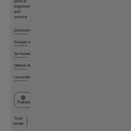
pace of
engineering
and
science
Découvrir les produits
Essayer ou acheter
Se former
Obtenir de l'aide
La société
Sélectionner un site web
France
Trust
Center