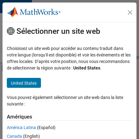
Passer au contenu
Votre
carrière
Sélectionner un site web
chez
MathWorks
Choisissez un site web pour accéder au contenu traduit dans
votre langue (lorsqu'il est disponible) et voir les événements et les
Accueil
Explorer nos opportunités
Adresses de nos bureaux
Étudi
offres locales. D’après votre position, nous vous recommandons
Activer/désactiver l'affichage du menu d
de sélectionner la région suivante :
United States
.
Contenu principal
FILTRER PAR
United States
Programme destiné aux nouvelles carrières (EDG)
+
1
Ingénierie des versions
Vous pouvez également sélectionner un site web dans la liste
suivante :
Amériques
Actuellement,
América Latina
(Español)
il n’y a
Canada
(English)
aucune