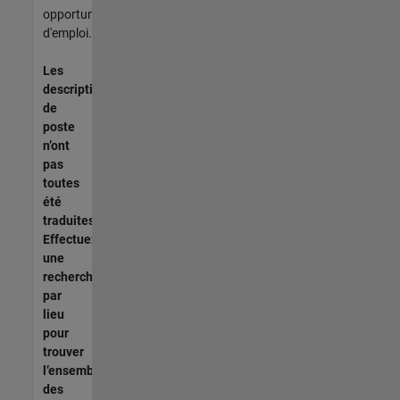
opportunités
d'emploi.
Les
descriptions
de
poste
n’ont
pas
toutes
été
traduites.
Effectuez
une
recherche
par
lieu
pour
trouver
l’ensemble
des