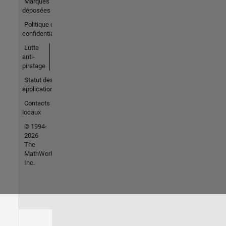
Marques
déposées
Politique de
confidentialité
Lutte
anti-
piratage
Statut des
applications
Contacts
locaux
© 1994-
2026
The
MathWorks,
Inc.