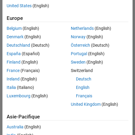
offre
United States
(English)
d'emploi
disponible
Europe
correspondant
à vos
Belgium
(English)
Netherlands
(English)
critères
Denmark
(English)
Norway
(English)
de
recherche.
Deutschland
(Deutsch)
Österreich
(Deutsch)
Vous
España
(Español)
Portugal
(English)
pouvez
Finland
(English)
Sweden
(English)
élargir
France
(Français)
Switzerland
votre
recherche
Ireland
(English)
Deutsch
ou
Italia
(Italiano)
English
afficher
Luxembourg
(English)
Français
l’ensemble
des
United Kingdom
(English)
offres
Asie-Pacifique
d'emploi
.
Si
Australia
(English)
malgré