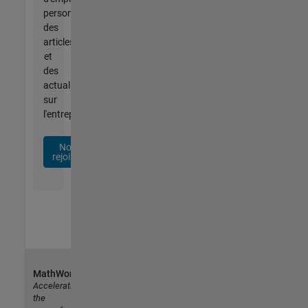
personnalisées,
des
articles
et
des
actualités
sur
l'entreprise.
Nous
rejoindre
MathWorks
Accelerating
the