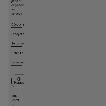
pace of
engineering
and
science
Découvrir les produits
Essayer ou acheter
Se former
Obtenir de l'aide
La société
Sélectionner un site web
France
Trust
Center