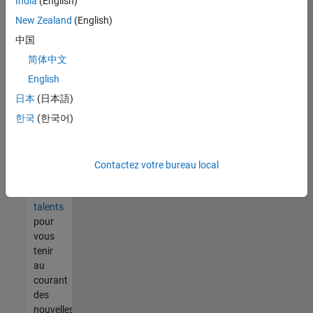
India
(English)
tout
vous
New Zealand
(English)
ne
中国
trouvez
简体中文
pas
d'offre
English
qui
日本
(日本語)
corresponde
한국
(한국어)
à vos
qualifications,
rejoignez
notre
Contactez votre bureau local
réseau
de
talents
pour
vous
tenir
au
courant
des
nouvelles