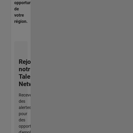
opportunités
de
votre
région.
Rejoignez
notre
Talent
Network
Recevez
des
alertes
pour
des
opportunités
d'emploi