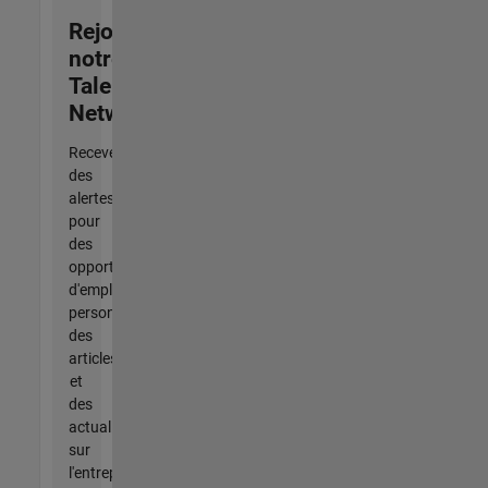
Rejoignez
notre
Talent
Network
Recevez
des
alertes
pour
des
opportunités
d'emploi
personnalisées,
des
articles
et
des
actualités
sur
l'entreprise.