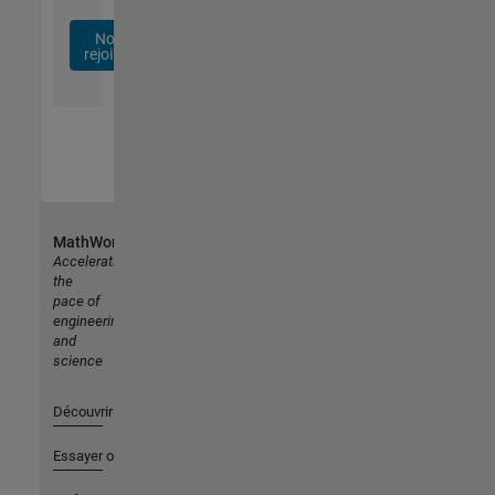
Nous
rejoindre
MathWorks
Accelerating
the
pace of
engineering
and
science
Découvrir les produits
Essayer ou acheter