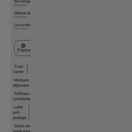
Se former
Obtenir de l'aide
La société
Sélectionner un site web
France
Trust
Center
Marques
déposées
Politique de
confidentialité
Lutte
anti-
piratage
Statut des
applications