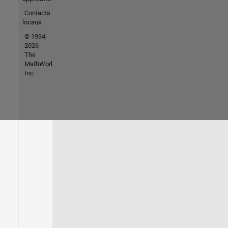
Contacts
locaux
© 1994-
2026
The
MathWorks,
Inc.