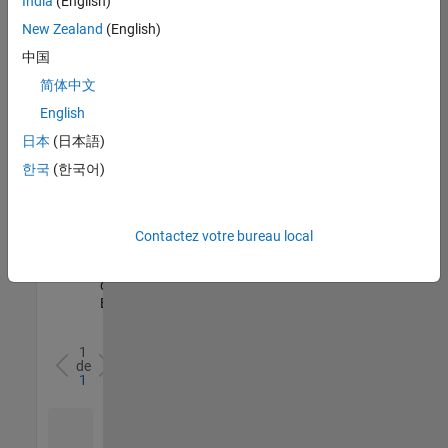
India
(English)
l’ensemble
New Zealand
(English)
des
opportunités
中国
de
简体中文
votre
English
région.
日本
(日本語)
한국
(한국어)
Senior Software Quality Engineer
Senior
Software
Quality
Engineer
Contactez votre bureau local
FR-Meudon
|
Ingénierie de la
qualité |
Expérimenté(e)
1
de
1