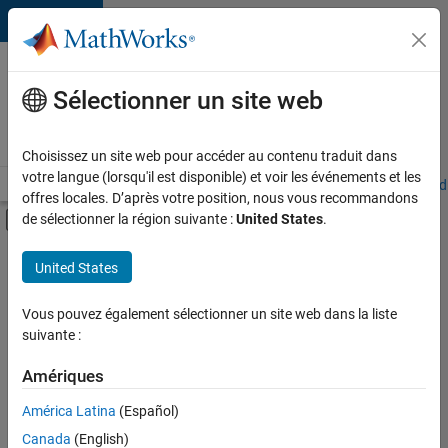
Passer au contenu
Votre
carrière
Sélectionner un site web
chez
MathWorks
Choisissez un site web pour accéder au contenu traduit dans
votre langue (lorsqu'il est disponible) et voir les événements et les
Accueil
Explorer nos opportunités
Adresses de nos bureaux
Étudi
offres locales. D’après votre position, nous vous recommandons
Activer/désactiver l'affichage du menu d
de sélectionner la région suivante :
United States
.
Contenu principal
FILTRER PAR
United States
Programme destiné aux nouvelles carrières (EDG)
+
3
Ingénierie de la qualité
Vous pouvez également sélectionner un site web dans la liste
suivante :
Rédaction technique
Expérience utilisateur
Amériques
América Latina
(Español)
Trier par
Canada
(English)