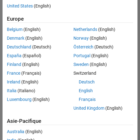
United States
(English)
Enregistrer
les offres
d’emploi
sélectionnées
Europe
Belgium
(English)
Netherlands
(English)
Les
Denmark
(English)
Norway
(English)
descriptions
Deutschland
(Deutsch)
Österreich
(Deutsch)
de
España
(Español)
Portugal
(English)
poste
n’ont
Finland
(English)
Sweden
(English)
pas
France
(Français)
Switzerland
toutes
Ireland
(English)
Deutsch
été
traduites.
Italia
(Italiano)
English
Effectuez
Luxembourg
(English)
Français
une
United Kingdom
(English)
recherche
par
Asie-Pacifique
lieu
pour
Australia
(English)
trouver