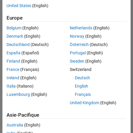
correspondant
United States
(English)
à vos
critères
Europe
de
recherche.
Belgium
(English)
Netherlands
(English)
Vous
Denmark
(English)
Norway
(English)
pouvez
Deutschland
(Deutsch)
Österreich
(Deutsch)
élargir
España
(Español)
Portugal
(English)
votre
recherche
Finland
(English)
Sweden
(English)
ou
France
(Français)
Switzerland
afficher
Ireland
(English)
Deutsch
l’ensemble
des
Italia
(Italiano)
English
offres
Luxembourg
(English)
Français
d'emploi
.
United Kingdom
(English)
Si
malgré
Asie-Pacifique
tout
vous
Australia
(English)
ne