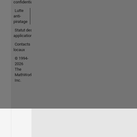
confidentialité
Lutte
anti-
piratage
Statut des
applications
Contacts
locaux
© 1994-
2026
The
MathWorks,
Inc.