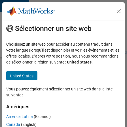
Passer au contenu
Votre
carrière
Sélectionner un site web
chez
MathWorks
Choisissez un site web pour accéder au contenu traduit dans
votre langue (lorsqu'il est disponible) et voir les événements et les
Accueil
Explorer nos opportunités
Adresses de nos bureaux
Étudi
offres locales. D’après votre position, nous vous recommandons
Activer/désactiver l'affichage du menu d
de sélectionner la région suivante :
United States
.
Contenu principal
FILTRER PAR
United States
Applications et services web
Vous pouvez également sélectionner un site web dans la liste
suivante :
Actuellement,
il n’y a
Amériques
aucune
offre
América Latina
(Español)
d'emploi
disponible
Canada
(English)