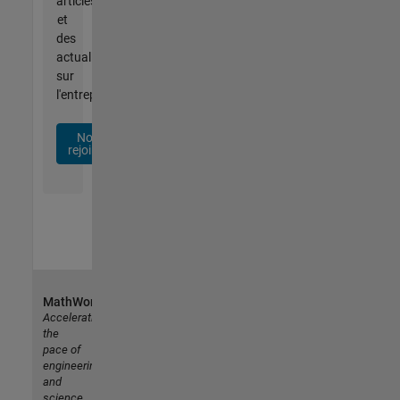
articles
et
des
actualités
sur
l'entreprise.
Nous
rejoindre
MathWorks
Accelerating
the
pace of
engineering
and
science