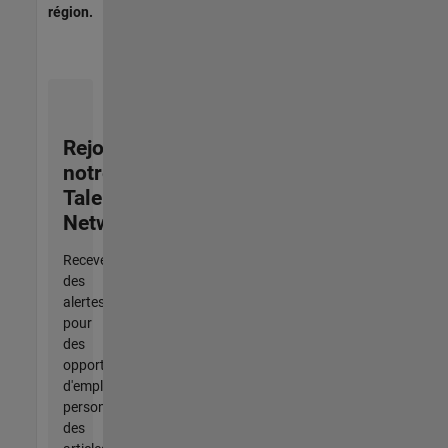
région.
Rejoignez
notre
Talent
Network
Recevez
des
alertes
pour
des
opportunités
d'emploi
personnalisées,
des