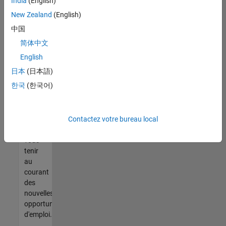
India
(English)
trouvez
pas
New Zealand
(English)
d'offre
中国
qui
简体中文
corresponde
à vos
English
qualifications,
日本
(日本語)
rejoignez
한국
(한국어)
notre
réseau
de
Contactez votre bureau local
talents
pour
vous
tenir
au
courant
des
nouvelles
opportunités
d'emploi.