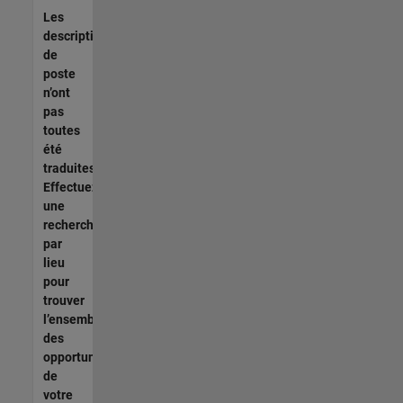
Les
descriptions
de
poste
n’ont
pas
toutes
été
traduites.
Effectuez
une
recherche
par
lieu
pour
trouver
l’ensemble
des
opportunités
de
votre