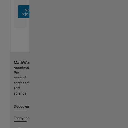
Nous
rejoindre
MathWorks
Accelerating
the
pace of
engineering
and
science
Découvrir les produits
Essayer ou acheter