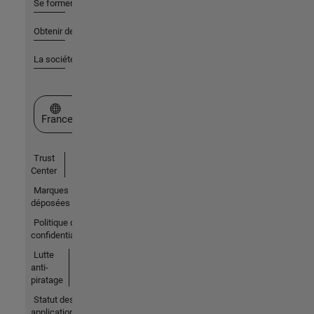
Se former
Obtenir de l'aide
La société
Sélectionner un site web
France
Trust
Center
Marques
déposées
Politique de
confidentialité
Lutte
anti-
piratage
Statut des
applications