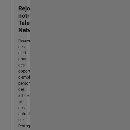
Rejoignez
notre
Talent
Network
Recevez
des
alertes
pour
des
opportunités
d'emploi
personnalisées,
des
articles
et
des
actualités
sur
l'entreprise.