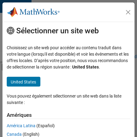
Passer au contenu
Votre
carrière
Sélectionner un site web
chez
MathWorks
Choisissez un site web pour accéder au contenu traduit dans
votre langue (lorsqu'il est disponible) et voir les événements et les
Accueil
Explorer nos opportunités
Adresses de nos bureaux
Étudi
offres locales. D’après votre position, nous vous recommandons
Activer/désactiver l'affichage du menu d
de sélectionner la région suivante :
United States
.
Contenu principal
FILTRER PAR
United States
Infrastructure et architecture
+
3
Développement de produits
Vous pouvez également sélectionner un site web dans la liste
suivante :
Ingénierie de la qualité
Applications et services web
Amériques
América Latina
(Español)
Trier par
Canada
(English)