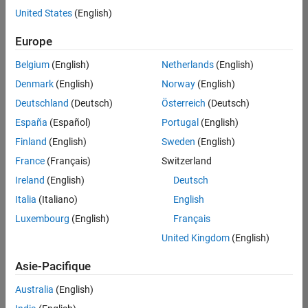
United States
(English)
Enregistrer
les offres
d’emploi
sélectionnées
Europe
Belgium
(English)
Netherlands
(English)
Les
Denmark
(English)
Norway
(English)
descriptions
Deutschland
(Deutsch)
Österreich
(Deutsch)
de
España
(Español)
Portugal
(English)
poste
n’ont
Finland
(English)
Sweden
(English)
pas
France
(Français)
Switzerland
toutes
Ireland
(English)
Deutsch
été
traduites.
Italia
(Italiano)
English
Effectuez
Luxembourg
(English)
Français
une
United Kingdom
(English)
recherche
par
Asie-Pacifique
lieu
pour
Australia
(English)
trouver