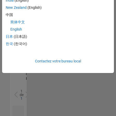
India
(English)
l’ensemble
New Zealand
(English)
des
opportunités
中国
de
简体中文
votre
English
région.
日本
(日本語)
한국
(한국어)
Senior Software Quality Engineer
Senior
Software
Quality
Engineer
Contactez votre bureau local
FR-Meudon
|
Ingénierie de la
qualité |
Expérimenté(e)
1
de
1