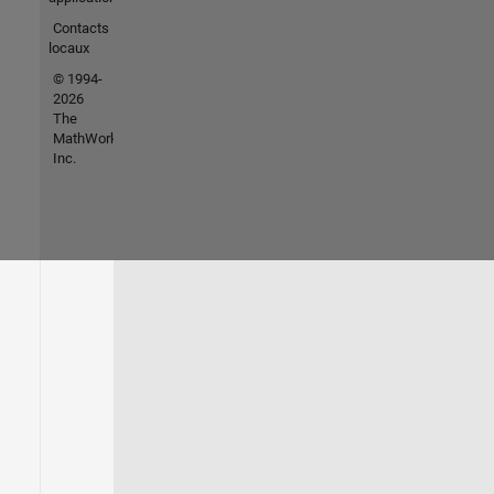
Contacts
locaux
© 1994-
2026
The
MathWorks,
Inc.