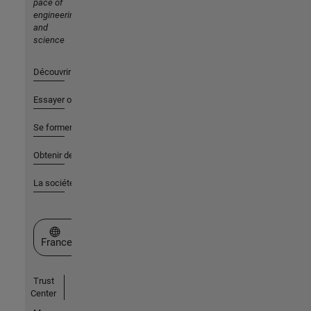
pace of
engineering
and
science
Découvrir les produits
Essayer ou acheter
Se former
Obtenir de l'aide
La société
Sélectionner un site web
France
Trust
Center