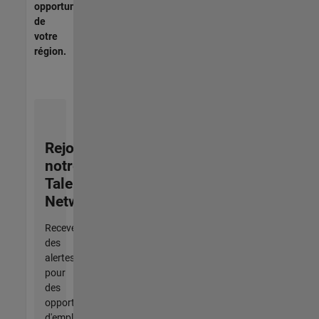
opportunités
de
votre
région.
Rejoignez
notre
Talent
Network
Recevez
des
alertes
pour
des
opportunités
d'emploi