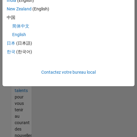
India
(English)
tout
vous
New Zealand
(English)
ne
中国
trouvez
简体中文
pas
d'offre
English
qui
日本
(日本語)
corresponde
한국
(한국어)
à vos
qualifications,
rejoignez
notre
Contactez votre bureau local
réseau
de
talents
pour
vous
tenir
au
courant
des
nouvelles