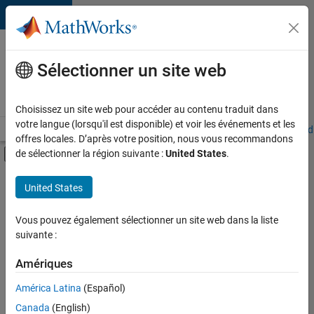
Passer au contenu
Votre
carrière
Sélectionner un site web
chez
MathWorks
Choisissez un site web pour accéder au contenu traduit dans
votre langue (lorsqu'il est disponible) et voir les événements et les
Accueil
Explorer nos opportunités
Adresses de nos bureaux
Étudi
offres locales. D’après votre position, nous vous recommandons
Activer/désactiver l'affichage du menu d
de sélectionner la région suivante :
United States
.
Contenu principal
FILTRER PAR
United States
Infrastructure et architecture
+
1
Gestion des programmes
Vous pouvez également sélectionner un site web dans la liste
suivante :
Amériques
Actuellement,
América Latina
(Español)
il n’y a
Canada
(English)
aucune