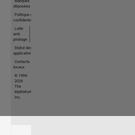
Marques
déposées
Politique de
confidentialité
Lutte
anti-
piratage
Statut des
applications
Contacts
locaux
© 1994-
2026
The
MathWorks,
Inc.