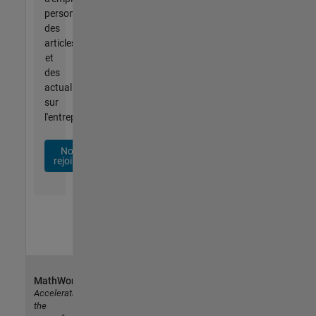
personnalisées,
des
articles
et
des
actualités
sur
l'entreprise.
Nous
rejoindre
MathWorks
Accelerating
the