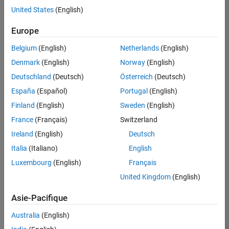
offre
United States
(English)
d'emploi
disponible
Europe
correspondant
à vos
Belgium
(English)
Netherlands
(English)
critères
Denmark
(English)
Norway
(English)
de
recherche.
Deutschland
(Deutsch)
Österreich
(Deutsch)
Vous
España
(Español)
Portugal
(English)
pouvez
Finland
(English)
Sweden
(English)
élargir
France
(Français)
Switzerland
votre
recherche
Ireland
(English)
Deutsch
ou
Italia
(Italiano)
English
afficher
Luxembourg
(English)
Français
l’ensemble
des
United Kingdom
(English)
offres
Asie-Pacifique
d'emploi
.
Si
Australia
(English)
malgré