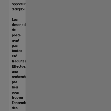
opportunités
d'emploi.
Les
descriptions
de
poste
n’ont
pas
toutes
été
traduites.
Effectuez
une
recherche
par
lieu
pour
trouver
l’ensemble
des