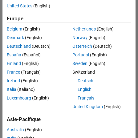
offre
United States
(English)
d'emploi
disponible
Europe
correspondant
à vos
Belgium
(English)
Netherlands
(English)
critères
Denmark
(English)
Norway
(English)
de
recherche.
Deutschland
(Deutsch)
Österreich
(Deutsch)
Vous
España
(Español)
Portugal
(English)
pouvez
Finland
(English)
Sweden
(English)
élargir
France
(Français)
Switzerland
votre
recherche
Ireland
(English)
Deutsch
ou
Italia
(Italiano)
English
afficher
Luxembourg
(English)
Français
l’ensemble
des
United Kingdom
(English)
offres
Asie-Pacifique
d'emploi
.
Si
Australia
(English)
malgré