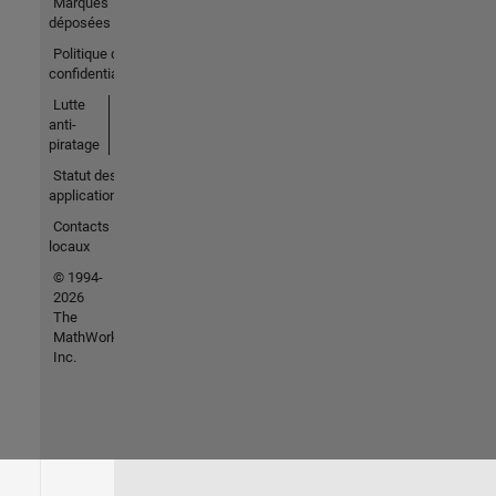
Marques
déposées
Politique de
confidentialité
Lutte
anti-
piratage
Statut des
applications
Contacts
locaux
© 1994-
2026
The
MathWorks,
Inc.