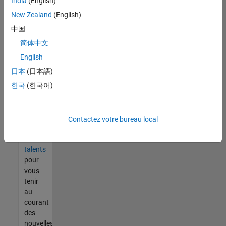
India
(English)
tout
vous
New Zealand
(English)
ne
中国
trouvez
简体中文
pas
d'offre
English
qui
日本
(日本語)
corresponde
한국
(한국어)
à vos
qualifications,
rejoignez
notre
Contactez votre bureau local
réseau
de
talents
pour
vous
tenir
au
courant
des
nouvelles