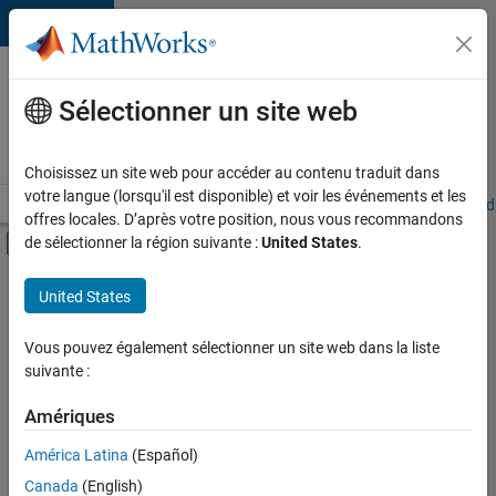
Passer au contenu
Votre
carrière
Sélectionner un site web
chez
MathWorks
Choisissez un site web pour accéder au contenu traduit dans
votre langue (lorsqu'il est disponible) et voir les événements et les
Accueil
Explorer nos opportunités
Adresses de nos bureaux
Étudi
offres locales. D’après votre position, nous vous recommandons
Activer/désactiver l'affichage du menu d
de sélectionner la région suivante :
United States
.
Contenu principal
FILTRER PAR
United States
Programme destiné aux nouvelles carrières (EDG)
+
4
Infrastructure et architecture
Vous pouvez également sélectionner un site web dans la liste
suivante :
Gestion des programmes
Rédaction technique
Amériques
Applications et services web
Actuellement,
América Latina
(Español)
il n’y a
Canada
(English)
aucune