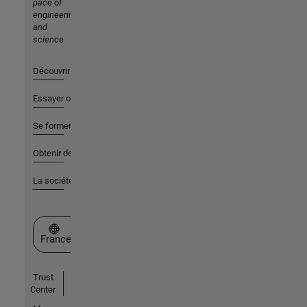
pace of
engineering
and
science
Découvrir les produits
Essayer ou acheter
Se former
Obtenir de l'aide
La société
Sélectionner un site web
France
Trust
Center