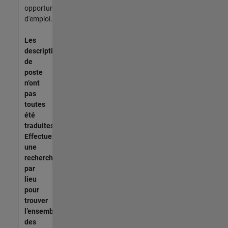
opportunités
d'emploi.
Les
descriptions
de
poste
n’ont
pas
toutes
été
traduites.
Effectuez
une
recherche
par
lieu
pour
trouver
l’ensemble
des