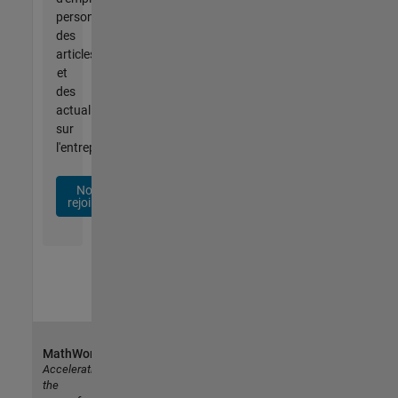
personnalisées,
des
articles
et
des
actualités
sur
l'entreprise.
Nous
rejoindre
MathWorks
Accelerating
the