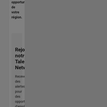
opportunités
de
votre
région.
Rejoignez
notre
Talent
Network
Recevez
des
alertes
pour
des
opportunités
d'emploi