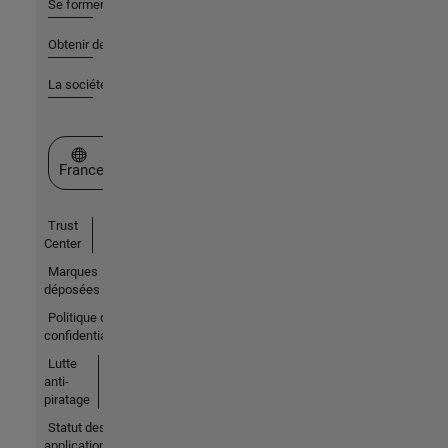
Se former
Obtenir de l'aide
La société
Sélectionner un site web
France
Trust
Center
Marques
déposées
Politique de
confidentialité
Lutte
anti-
piratage
Statut des
applications