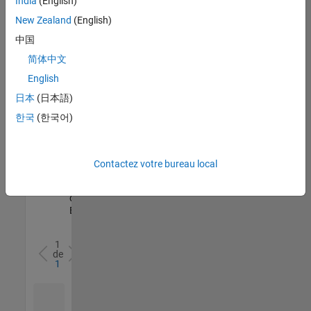
India
(English)
l’ensemble
New Zealand
(English)
des
opportunités
中国
de
简体中文
votre
English
région.
日本
(日本語)
한국
(한국어)
Senior Software Quality Engineer
Senior
Software
Quality
Engineer
Contactez votre bureau local
FR-Meudon
|
Ingénierie de la
qualité |
Expérimenté(e)
1
de
1