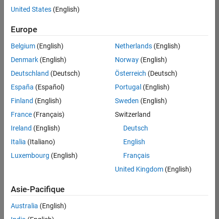
United States
(English)
Enregistrer
les offres
d’emploi
sélectionnées
Europe
Belgium
(English)
Netherlands
(English)
Les
Denmark
(English)
Norway
(English)
descriptions
Deutschland
(Deutsch)
Österreich
(Deutsch)
de
España
(Español)
Portugal
(English)
poste
n’ont
Finland
(English)
Sweden
(English)
pas
France
(Français)
Switzerland
toutes
Ireland
(English)
Deutsch
été
traduites.
Italia
(Italiano)
English
Effectuez
Luxembourg
(English)
Français
une
United Kingdom
(English)
recherche
par
Asie-Pacifique
lieu
pour
Australia
(English)
trouver