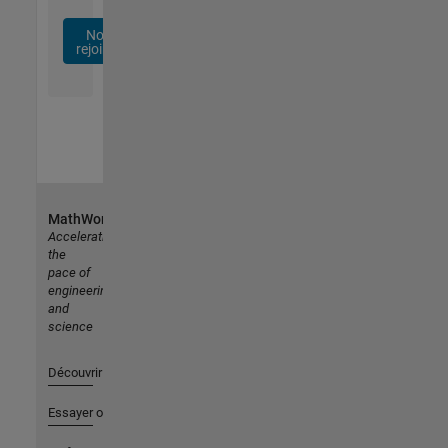
Nous
rejoindre
MathWorks
Accelerating
the
pace of
engineering
and
science
Découvrir les produits
Essayer ou acheter