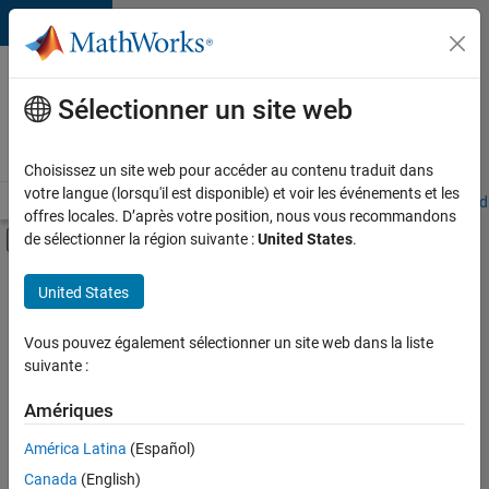
Passer au contenu
Votre
carrière
Sélectionner un site web
chez
MathWorks
Choisissez un site web pour accéder au contenu traduit dans
votre langue (lorsqu'il est disponible) et voir les événements et les
Accueil
Explorer nos opportunités
Adresses de nos bureaux
Étudi
offres locales. D’après votre position, nous vous recommandons
Activer/désactiver l'affichage du menu d
de sélectionner la région suivante :
United States
.
Contenu principal
FILTRER PAR
United States
Programme destiné aux nouvelles carrières (EDG)
+
5
Infrastructure et architecture
Vous pouvez également sélectionner un site web dans la liste
suivante :
Ingénierie de la qualité
Ingénierie des processus logiciels
Amériques
Expérience utilisateur
América Latina
(Español)
Trier par
Applications et services web
Canada
(English)