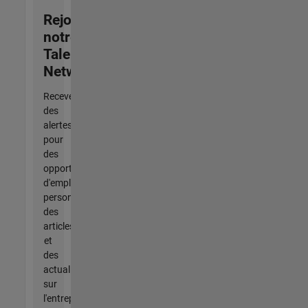
Rejoignez
notre
Talent
Network
Recevez
des
alertes
pour
des
opportunités
d'emploi
personnalisées,
des
articles
et
des
actualités
sur
l'entreprise.