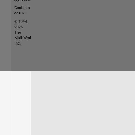
Contacts
locaux
© 1994-
2026
The
MathWorks,
Inc.