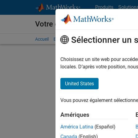
Passer au contenu
Produits
Solution
Votre carrière chez MathWorks
Sélectionner un 
Accueil
Explorer nos opportunités
Adresses de no
Choisissez un site web pour accéder 
locales. D’après votre position, no
United States
Actuell
Vous pou
Vous pouvez également sélectionner 
d'offre q
opportun
Amériques
Les desc
América Latina
(Español)
opportun
Canada
(English)