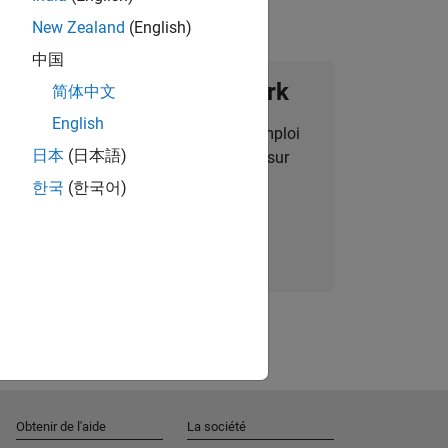
New Zealand
(English)
中国
ignez notre Talent Network
简体中文
English
des alertes pour des opportunités d'emploi
日本
(日本語)
alisées, des articles et des actualités sur
l'entreprise.
한국
(한국어)
Nous rejoindre
Obtenir de l'aide
La société