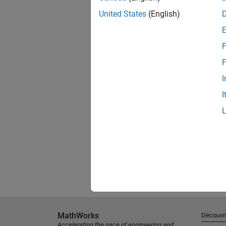
United States
(English)
F
F
I
I
MathWorks
Découvri
Accelerating the pace of engineering and