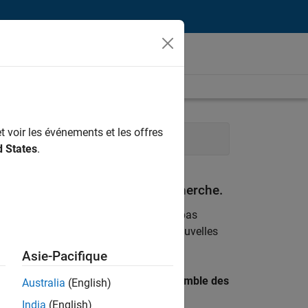
t voir les événements et les offres
rocessus logiciels
d States
.
espondant à vos critères de recherche.
emploi
. Si malgré tout vous ne trouvez pas
ents
pour vous tenir au courant des nouvelles
Asie-Pacifique
 recherche par lieu pour trouver l’ensemble des
Australia
(English)
India
(English)