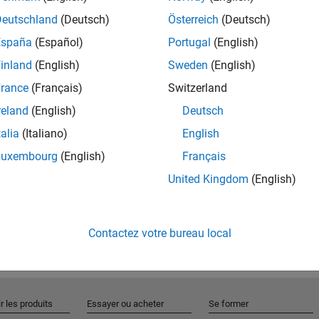
Deutschland
(Deutsch)
Österreich
(Deutsch)
España
(Español)
Portugal
(English)
Rejo
inland
(English)
Sweden
(English)
rance
(Français)
Switzerland
Recevez 
reland
(English)
Deutsch
personn
talia
(Italiano)
English
Luxembourg
(English)
Français
United Kingdom
(English)
Contactez votre bureau local
r les produits
Essayer ou acheter
Se former