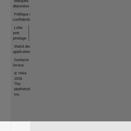
Marques
déposées
Politique de
confidentialité
Lutte
anti-
piratage
Statut des
applications
Contacts
locaux
© 1994-
2026
The
MathWorks,
Inc.