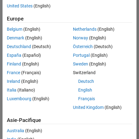
offre
United States
(English)
d'emploi
disponible
Europe
correspondant
à vos
Belgium
(English)
Netherlands
(English)
critères
Denmark
(English)
Norway
(English)
de
recherche.
Deutschland
(Deutsch)
Österreich
(Deutsch)
Vous
España
(Español)
Portugal
(English)
pouvez
Finland
(English)
Sweden
(English)
élargir
France
(Français)
Switzerland
votre
recherche
Ireland
(English)
Deutsch
ou
Italia
(Italiano)
English
afficher
Luxembourg
(English)
Français
l’ensemble
des
United Kingdom
(English)
offres
Asie-Pacifique
d'emploi
.
Si
Australia
(English)
malgré