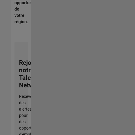
opportunités
de
votre
région.
Rejoignez
notre
Talent
Network
Recevez
des
alertes
pour
des
opportunités
d'emploi