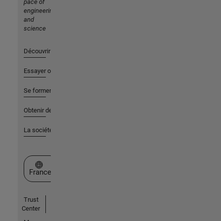
pace of
engineering
and
science
Découvrir les produits
Essayer ou acheter
Se former
Obtenir de l'aide
La société
Sélectionner un site web
France
Trust
Center