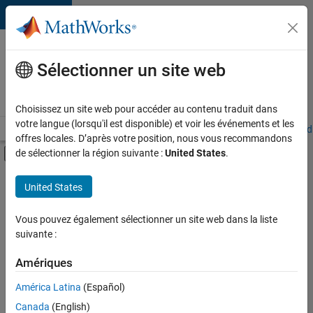
Passer au contenu
Votre
carrière
Sélectionner un site web
chez
MathWorks
Choisissez un site web pour accéder au contenu traduit dans
votre langue (lorsqu'il est disponible) et voir les événements et les
Accueil
Explorer nos opportunités
Adresses de nos bureaux
Étudi
offres locales. D’après votre position, nous vous recommandons
Activer/désactiver l'affichage du menu d
de sélectionner la région suivante :
United States
.
Contenu principal
FILTRER PAR
United States
Applications et outils commerciaux
+
2
Gestion des programmes
Vous pouvez également sélectionner un site web dans la liste
suivante :
Rédaction technique
Amériques
Actuellement,
América Latina
(Español)
il n’y a
Canada
(English)
aucune