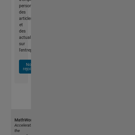
personnalisées,
des
articles
et
des
actualités
sur
l'entreprise.
Nous
rejoindre
MathWorks
Accelerating
the