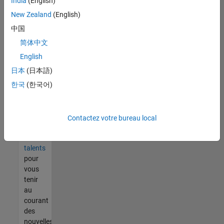
India
(English)
tout
vous
New Zealand
(English)
ne
中国
trouvez
简体中文
pas
d'offre
English
qui
日本
(日本語)
corresponde
한국
(한국어)
à vos
qualifications,
rejoignez
notre
Contactez votre bureau local
réseau
de
talents
pour
vous
tenir
au
courant
des
nouvelles