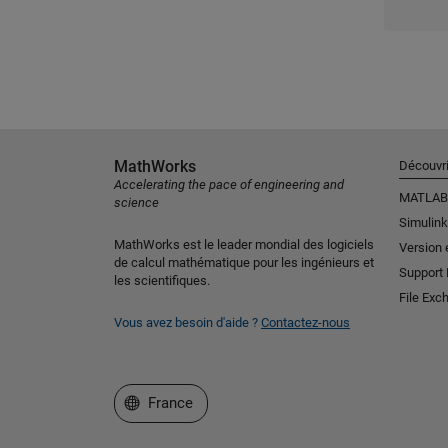
MathWorks
Découvri
Accelerating the pace of engineering and
MATLAB
science
Simulink
MathWorks est le leader mondial des logiciels
Version 
de calcul mathématique pour les ingénieurs et
Support
les scientifiques.
File Exc
Vous avez besoin d'aide ?
Contactez-nous
Sélectionner un site web
France