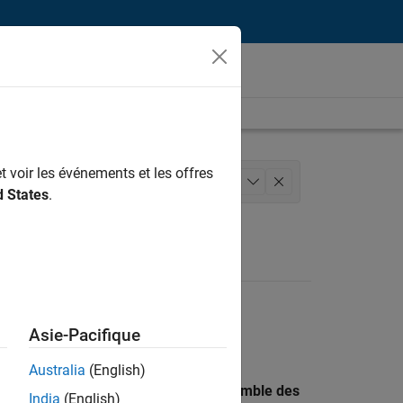
t voir les événements et les offres
tion des programmes
+
1
d States
.
Asie-Pacifique
Australia
(English)
 recherche par lieu pour trouver l’ensemble des
India
(English)