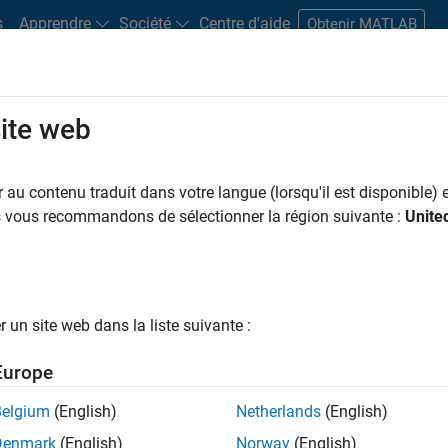
s
Apprendre
Société
Centre d'aide
Obtenir MATLAB
site web
s bureaux
Étudiants et carrières
Ressources
Compte candidat
au contenu traduit dans votre langue (lorsqu'il est disponible) e
 PAR
Applications et outils commerciaux
Infrastructure et architecture
Ges
us vous recommandons de sélectionner la région suivante :
Unite
Ingénierie de la qualité
ar
un site web dans la liste suivante :
er les offres d’emploi
sélectionnées
Europe
Belgium
(English)
Netherlands
(English)
riptions de poste n’ont pas toutes été traduites. Effectuez une
Denmark
(English)
Norway
(English)