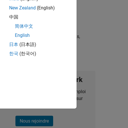
New Zealand
(English)
中国
简体中文
English
st strategies, scalable test frameworks,
日本
(日本語)
한국
(한국어)
ignez notre Talent Network
des alertes pour des opportunités d'emploi
alisées, des articles et des actualités sur
l'entreprise.
Nous rejoindre