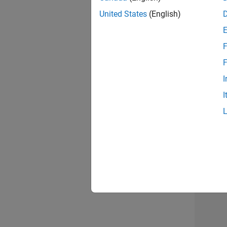
opportun
United States
(English)
Seni
F
F
I
I
1 d