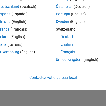
ités de votre région.
Deutschland
(Deutsch)
Österreich
(Deutsch)
España
(Español)
Portugal
(English)
or Software Quality Engineer
Senior Software Quality Engineer
inland
(English)
Sweden
(English)
FR-Meudon
| Ingénierie de la qualité | Expérimenté(e)
rance
(Français)
Switzerland
Leverage your C/C++ development skills to design and develop te
automated test suites, Hands-on testing for Polyspace.
reland
(English)
Deutsch
talia
(Italiano)
English
e
1
Luxembourg
(English)
Français
United Kingdom
(English)
Rejo
Recevez 
Contactez votre bureau local
personn