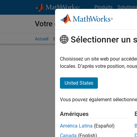
Passer au contenu
Produits
Solution
Votre carrière chez MathWorks
Sélectionner un 
Accueil
Explorer nos opportunités
Adresses de no
Choisissez un site web pour accéder 
FILTRER
locales. D’après votre position, no
United States
Trier p
Vous pouvez également sélectionner 
Enregistr
Amériques
América Latina
(Español)
Les desc
Canada
(English)