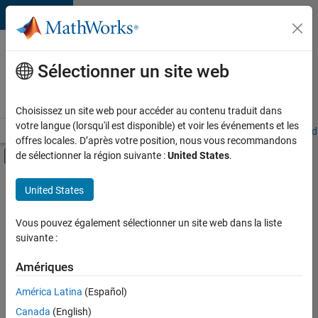
Passer au contenu
Votre
carrière
Sélectionner un site web
chez
MathWorks
Choisissez un site web pour accéder au contenu traduit dans
votre langue (lorsqu'il est disponible) et voir les événements et les
Accueil
Explorer nos opportunités
Adresses de nos bureaux
Étudi
offres locales. D’après votre position, nous vous recommandons
Activer/désactiver l'affichage du menu d
de sélectionner la région suivante :
United States
.
Contenu principal
FILTRER PAR
United States
Programme destiné aux nouvelles carrières (EDG)
+
5
Applications et outils commerciaux
Vous pouvez également sélectionner un site web dans la liste
suivante :
Infrastructure et architecture
Ingénierie de la qualité
Amériques
Ingénierie des processus logiciels
América Latina
(Español)
Trier par
Expérience utilisateur
Canada
(English)