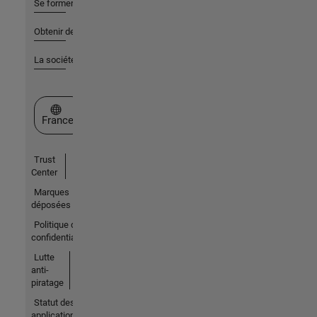
Se former
Obtenir de l'aide
La société
Sélectionner un site web
France
Trust
Center
Marques
déposées
Politique de
confidentialité
Lutte
anti-
piratage
Statut des
applications