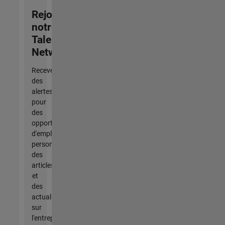
Rejoignez
notre
Talent
Network
Recevez
des
alertes
pour
des
opportunités
d'emploi
personnalisées,
des
articles
et
des
actualités
sur
l'entreprise.