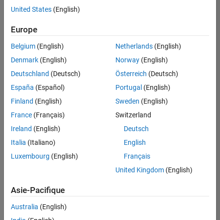
United States
(English)
Enregistrer
les offres
d’emploi
sélectionnées
Europe
Belgium
(English)
Netherlands
(English)
Les
Denmark
(English)
Norway
(English)
descriptions
Deutschland
(Deutsch)
Österreich
(Deutsch)
de
España
(Español)
Portugal
(English)
poste
n’ont
Finland
(English)
Sweden
(English)
pas
France
(Français)
Switzerland
toutes
Ireland
(English)
Deutsch
été
traduites.
Italia
(Italiano)
English
Effectuez
Luxembourg
(English)
Français
une
United Kingdom
(English)
recherche
par
Asie-Pacifique
lieu
pour
Australia
(English)
trouver