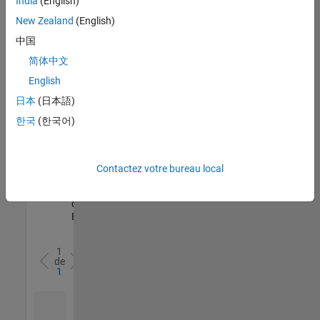
India
(English)
l’ensemble
New Zealand
(English)
des
opportunités
中国
de
简体中文
votre
English
région.
日本
(日本語)
한국
(한국어)
Senior Software Quality Engineer
Senior
Software
Quality
Engineer
Contactez votre bureau local
FR-Meudon
|
Ingénierie de la
qualité |
Expérimenté(e)
1
de
1