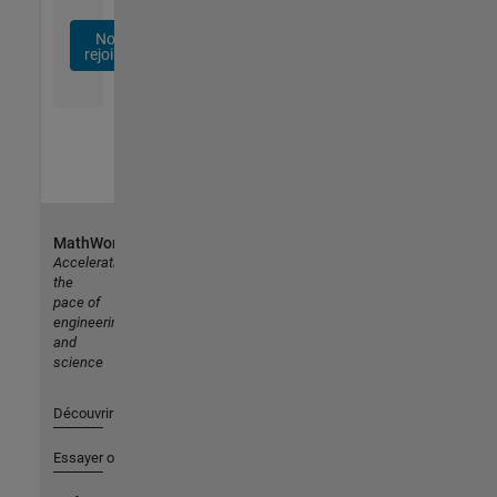
Nous
rejoindre
MathWorks
Accelerating
the
pace of
engineering
and
science
Découvrir les produits
Essayer ou acheter