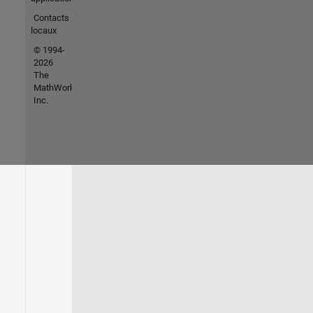
Contacts
locaux
© 1994-
2026
The
MathWorks,
Inc.