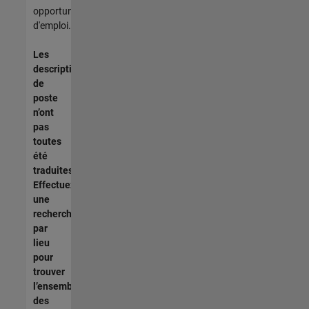
opportunités
d'emploi.
Les
descriptions
de
poste
n’ont
pas
toutes
été
traduites.
Effectuez
une
recherche
par
lieu
pour
trouver
l’ensemble
des