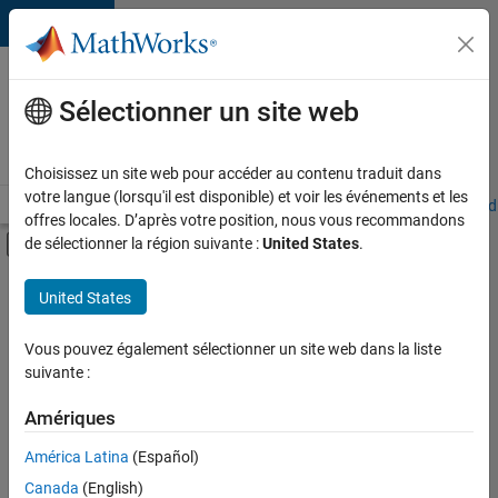
Passer au contenu
Votre
carrière
Sélectionner un site web
chez
MathWorks
Choisissez un site web pour accéder au contenu traduit dans
votre langue (lorsqu'il est disponible) et voir les événements et les
Accueil
Explorer nos opportunités
Adresses de nos bureaux
Étudi
offres locales. D’après votre position, nous vous recommandons
Activer/désactiver l'affichage du menu d
de sélectionner la région suivante :
United States
.
Contenu principal
FILTRER PAR
United States
Support avancé
+
2
Applications et outils commerciaux
Vous pouvez également sélectionner un site web dans la liste
suivante :
Rédaction technique
Amériques
Actuellement,
América Latina
(Español)
il n’y a
Canada
(English)
aucune