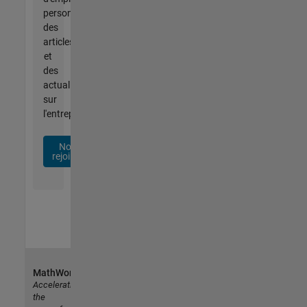
personnalisées,
des
articles
et
des
actualités
sur
l'entreprise.
Nous
rejoindre
MathWorks
Accelerating
the