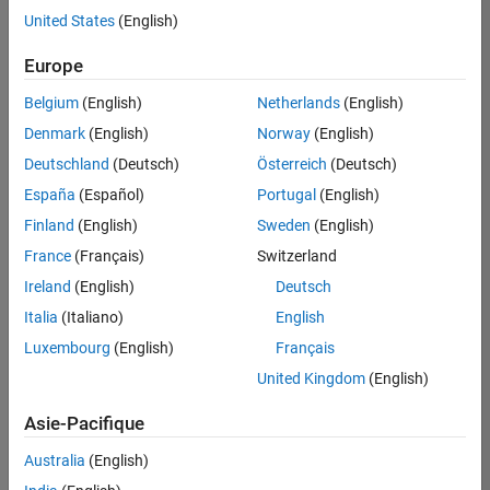
offre
United States
(English)
d'emploi
disponible
Europe
correspondant
à vos
Belgium
(English)
Netherlands
(English)
critères
Denmark
(English)
Norway
(English)
de
recherche.
Deutschland
(Deutsch)
Österreich
(Deutsch)
Vous
España
(Español)
Portugal
(English)
pouvez
Finland
(English)
Sweden
(English)
élargir
France
(Français)
Switzerland
votre
recherche
Ireland
(English)
Deutsch
ou
Italia
(Italiano)
English
afficher
Luxembourg
(English)
Français
l’ensemble
des
United Kingdom
(English)
offres
Asie-Pacifique
d'emploi
.
Si
Australia
(English)
malgré