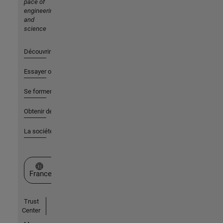
pace of
engineering
and
science
Découvrir les produits
Essayer ou acheter
Se former
Obtenir de l'aide
La société
Sélectionner un site web
France
Trust
Center