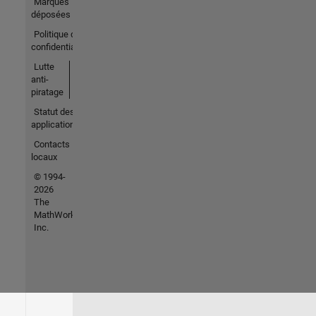
Marques
déposées
Politique de
confidentialité
Lutte
anti-
piratage
Statut des
applications
Contacts
locaux
© 1994-
2026
The
MathWorks,
Inc.