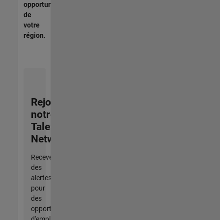
opportunités
de
votre
région.
Rejoignez
notre
Talent
Network
Recevez
des
alertes
pour
des
opportunités
d'emploi