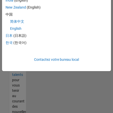
India
(English)
tout
vous
New Zealand
(English)
ne
中国
trouvez
简体中文
pas
d'offre
English
qui
日本
(日本語)
corresponde
한국
(한국어)
à vos
qualifications,
rejoignez
notre
Contactez votre bureau local
réseau
de
talents
pour
vous
tenir
au
courant
des
nouvelles