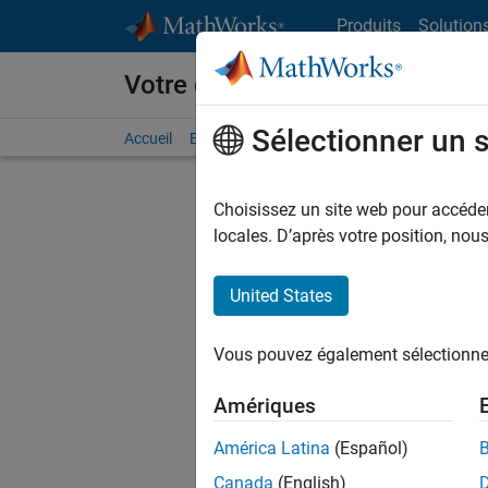
Passer au contenu
Produits
Solution
Votre carrière chez MathWorks
Sélectionner un 
Accueil
Explorer nos opportunités
Adresses de no
Choisissez un site web pour accéder 
locales. D’après votre position, no
United States
Trier p
Vous pouvez également sélectionner 
Enregistr
Amériques
América Latina
(Español)
Les desc
Canada
(English)