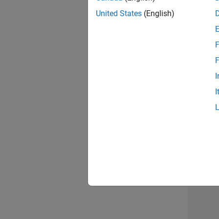
opportun
United States
(English)
Seni
F
F
I
I
1 d