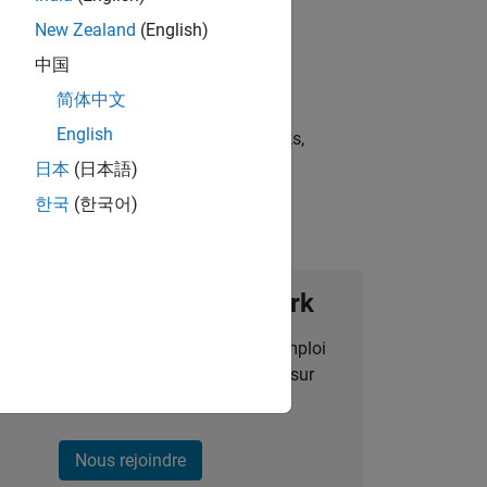
New Zealand
(English)
中国
简体中文
English
st strategies, scalable test frameworks,
日本
(日本語)
한국
(한국어)
ignez notre Talent Network
des alertes pour des opportunités d'emploi
alisées, des articles et des actualités sur
l'entreprise.
Nous rejoindre