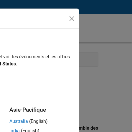
t voir les événements et les offres
té
d States
.
Asie-Pacifique
Australia
(English)
 recherche par lieu pour trouver l’ensemble des
India
(English)