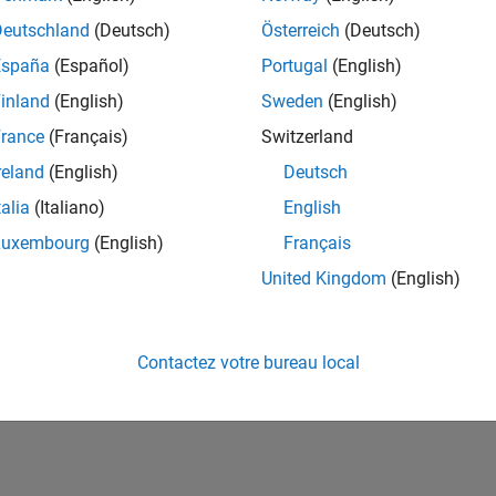
ités de votre région.
Deutschland
(Deutsch)
Österreich
(Deutsch)
España
(Español)
Portugal
(English)
or Software Quality Engineer
Senior Software Quality Engineer
inland
(English)
Sweden
(English)
FR-Meudon
| Ingénierie de la qualité | Expérimenté(e)
rance
(Français)
Switzerland
Leverage your C/C++ development skills to design and develop te
automated test suites, Hands-on testing for Polyspace.
reland
(English)
Deutsch
talia
(Italiano)
English
e
1
Luxembourg
(English)
Français
United Kingdom
(English)
Rejo
Recevez 
Contactez votre bureau local
personn