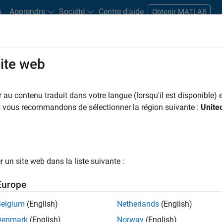
s
Apprendre
Société
Centre d'aide
Obtenir MATLAB
site web
s bureaux
Étudiants et carrières
Ressources
Compte candidat
au contenu traduit dans votre langue (lorsqu'il est disponible) e
FILTRER PAR
Ingénierie de la quali
us vous recommandons de sélectionner la région suivante :
Unite
ar
un site web dans la liste suivante :
er les offres d’emploi
sélectionnées
Europe
Belgium
(English)
Netherlands
(English)
riptions de poste n’ont pas toutes été traduites. Effectuez une
Denmark
(English)
Norway
(English)