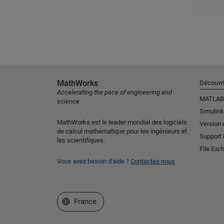
MathWorks
Découvri
Accelerating the pace of engineering and
MATLAB
science
Simulink
MathWorks est le leader mondial des logiciels
Version 
de calcul mathématique pour les ingénieurs et
Support
les scientifiques.
File Exc
Vous avez besoin d'aide ?
Contactez-nous
Sélectionner un site web
France