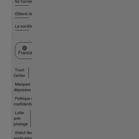
Se former
Obtenir de l'aide
La société
Sélectionner un site web
France
Trust
Center
Marques
déposées
Politique de
confidentialité
Lutte
anti-
piratage
Statut des
applications