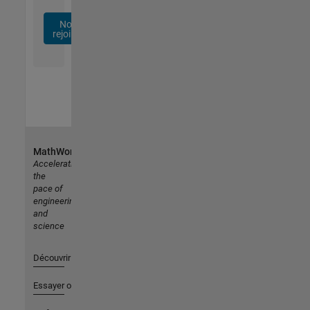
Nous
rejoindre
MathWorks
Accelerating
the
pace of
engineering
and
science
Découvrir les produits
Essayer ou acheter