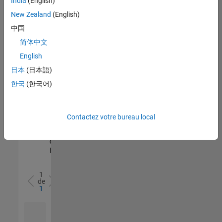
India
(English)
l’ensemble
New Zealand
(English)
des
opportunités
中国
de
简体中文
votre
English
région.
日本
(日本語)
한국
(한국어)
Senior Software Quality Engineer
Senior
Software
Quality
Engineer
Contactez votre bureau local
FR-Meudon
|
Ingénierie de la
qualité |
Expérimenté(e)
1
de
1