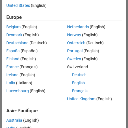
United States
(English)
Enregistrer
les offres
d’emploi
sélectionnées
Europe
Belgium
(English)
Netherlands
(English)
Les
Denmark
(English)
Norway
(English)
descriptions
Deutschland
(Deutsch)
Österreich
(Deutsch)
de
España
(Español)
Portugal
(English)
poste
n’ont
Finland
(English)
Sweden
(English)
pas
France
(Français)
Switzerland
toutes
Ireland
(English)
Deutsch
été
traduites.
Italia
(Italiano)
English
Effectuez
Luxembourg
(English)
Français
une
United Kingdom
(English)
recherche
par
Asie-Pacifique
lieu
pour
Australia
(English)
trouver