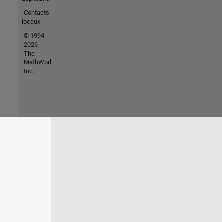
Contacts
locaux
© 1994-
2026
The
MathWorks,
Inc.