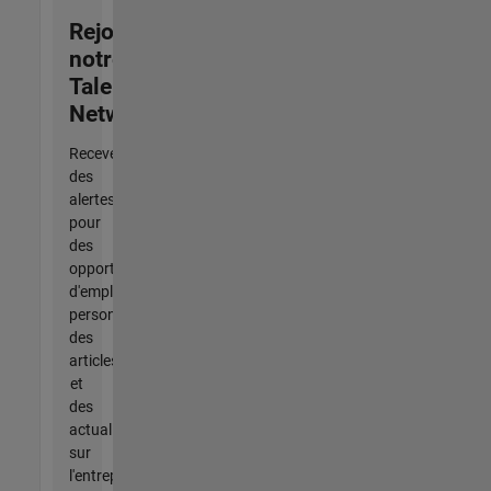
Rejoignez
notre
Talent
Network
Recevez
des
alertes
pour
des
opportunités
d'emploi
personnalisées,
des
articles
et
des
actualités
sur
l'entreprise.