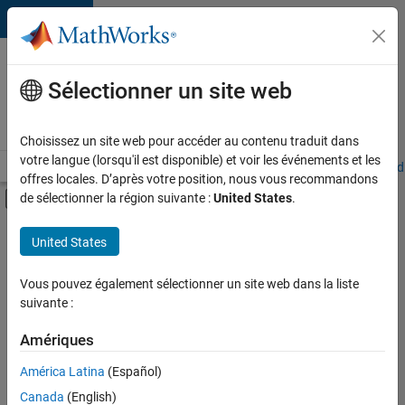
Passer au contenu
Votre
carrière
Sélectionner un site web
chez
MathWorks
Choisissez un site web pour accéder au contenu traduit dans
votre langue (lorsqu'il est disponible) et voir les événements et les
Accueil
Explorer nos opportunités
Adresses de nos bureaux
Étudi
offres locales. D’après votre position, nous vous recommandons
Activer/désactiver l'affichage du menu d
de sélectionner la région suivante :
United States
.
Contenu principal
FILTRER PAR
United States
Programme destiné aux nouvelles carrières (EDG)
+
4
Gestion des programmes
Vous pouvez également sélectionner un site web dans la liste
suivante :
Ingénierie de la qualité
Ingénierie des versions
Amériques
Applications et services web
América Latina
(Español)
Trier par
Canada
(English)