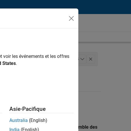
t voir les événements et les offres
eloppement de produits
+
5
d States
.
cessus logiciels
Asie-Pacifique
Australia
(English)
 recherche par lieu pour trouver l’ensemble des
India
(English)