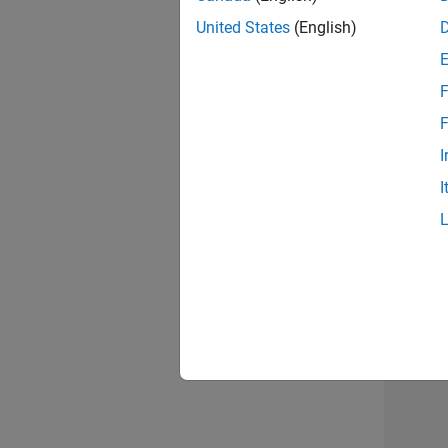
opportun
United States
(English)
Seni
F
F
I
I
1 d