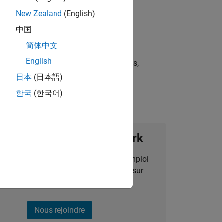
New Zealand
(English)
中国
简体中文
English
st strategies, scalable test frameworks,
日本
(日本語)
한국
(한국어)
ignez notre Talent Network
des alertes pour des opportunités d'emploi
alisées, des articles et des actualités sur
l'entreprise.
Nous rejoindre