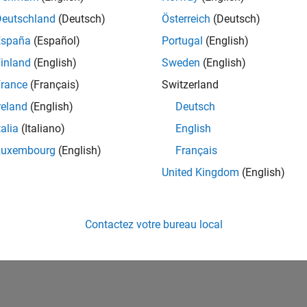
ités de votre région.
Deutschland
(Deutsch)
Österreich
(Deutsch)
España
(Español)
Portugal
(English)
or Software Quality Engineer
Senior Software Quality Engineer
inland
(English)
Sweden
(English)
FR-Meudon
| Ingénierie de la qualité | Expérimenté(e)
rance
(Français)
Switzerland
Leverage your C/C++ development skills to design and develop te
automated test suites, Hands-on testing for Polyspace.
reland
(English)
Deutsch
talia
(Italiano)
English
e
1
Luxembourg
(English)
Français
United Kingdom
(English)
Rejo
Recevez 
Contactez votre bureau local
personn