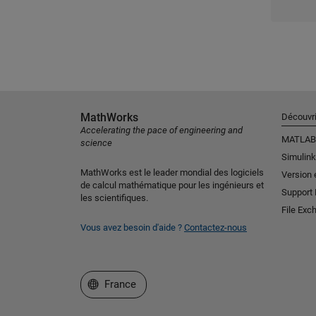
MathWorks
Découvri
Accelerating the pace of engineering and
MATLAB
science
Simulink
MathWorks est le leader mondial des logiciels
Version 
de calcul mathématique pour les ingénieurs et
Support
les scientifiques.
File Exc
Vous avez besoin d'aide ?
Contactez-nous
Sélectionner un site web
France