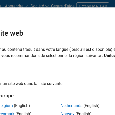
s
Apprendre
Société
Centre d'aide
Obtenir MATLAB
site web
s bureaux
Étudiants et carrières
Ressources
Compte candidat
au contenu traduit dans votre langue (lorsqu'il est disponible) e
 PAR
Applications et outils commerciaux
Infrastructure et architecture
Dév
us vous recommandons de sélectionner la région suivante :
Unite
Gestion des programmes
Ingénierie de la qualité
Ingénierie des pro
Rédaction technique
Expérience utilisateur
ar
un site web dans la liste suivante :
er les offres d’emploi
sélectionnées
Europe
Belgium
(English)
Netherlands
(English)
riptions de poste n’ont pas toutes été traduites. Effectuez une
Denmark
(English)
Norway
(English)