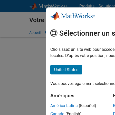
Passer au contenu
Produits
Solution
Votre carrière chez MathWorks
Sélectionner un 
Accueil
Explorer nos opportunités
Adresses de no
Choisissez un site web pour accéder 
FILTRER
locales. D’après votre position, no
United States
Trier p
Vous pouvez également sélectionner 
Enregistr
Amériques
América Latina
(Español)
Les desc
Canada
(English)