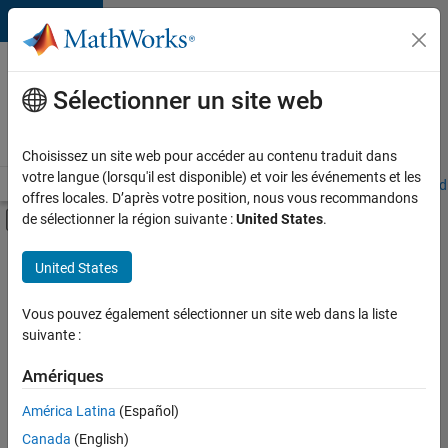
Passer au contenu
Votre
carrière
Sélectionner un site web
chez
MathWorks
Choisissez un site web pour accéder au contenu traduit dans
votre langue (lorsqu'il est disponible) et voir les événements et les
Accueil
Explorer nos opportunités
Adresses de nos bureaux
Étudi
offres locales. D’après votre position, nous vous recommandons
Activer/désactiver l'affichage du menu d
de sélectionner la région suivante :
United States
.
Contenu principal
FILTRER PAR
United States
Programme destiné aux nouvelles carrières (EDG)
+
4
Gestion des programmes
Vous pouvez également sélectionner un site web dans la liste
suivante :
Ingénierie de la qualité
Ingénierie des versions
Amériques
Applications et services web
Actuellement,
América Latina
(Español)
il n’y a
Canada
(English)
aucune