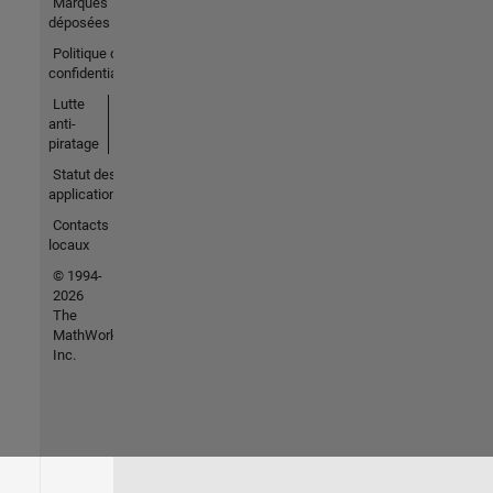
Marques
déposées
Politique de
confidentialité
Lutte
anti-
piratage
Statut des
applications
Contacts
locaux
© 1994-
2026
The
MathWorks,
Inc.