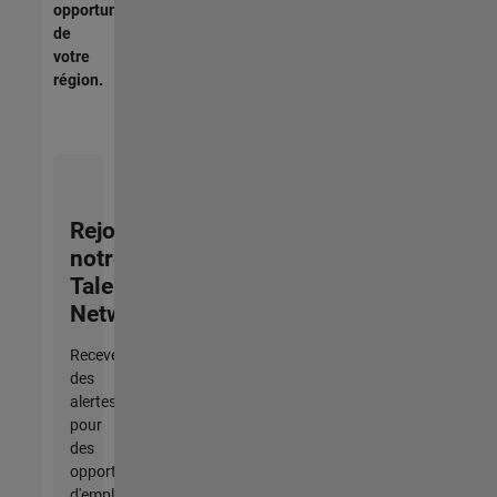
opportunités
de
votre
région.
Rejoignez
notre
Talent
Network
Recevez
des
alertes
pour
des
opportunités
d'emploi