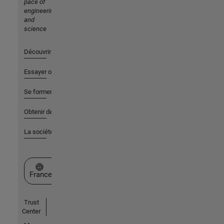
pace of
engineering
and
science
Découvrir les produits
Essayer ou acheter
Se former
Obtenir de l'aide
La société
Sélectionner un site web
France
Trust
Center