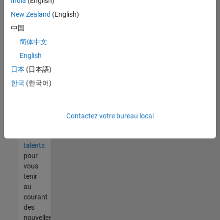
India
(English)
tout
vous
New Zealand
(English)
ne
中国
trouvez
简体中文
pas
d'offre
English
qui
日本
(日本語)
corresponde
한국
(한국어)
à vos
qualifications,
rejoignez
notre
Contactez votre bureau local
réseau
de
talents
pour
vous
tenir
au
courant
des
nouvelles