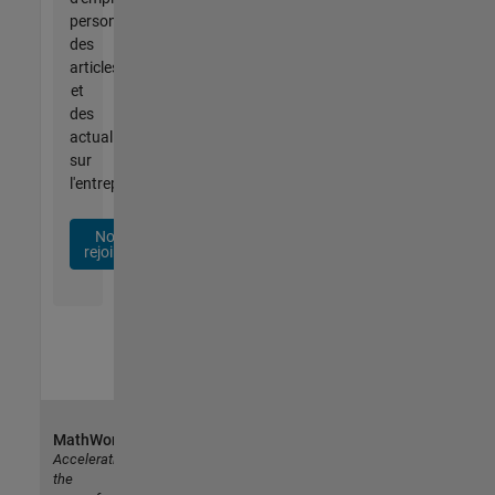
personnalisées,
des
articles
et
des
actualités
sur
l'entreprise.
Nous
rejoindre
MathWorks
Accelerating
the