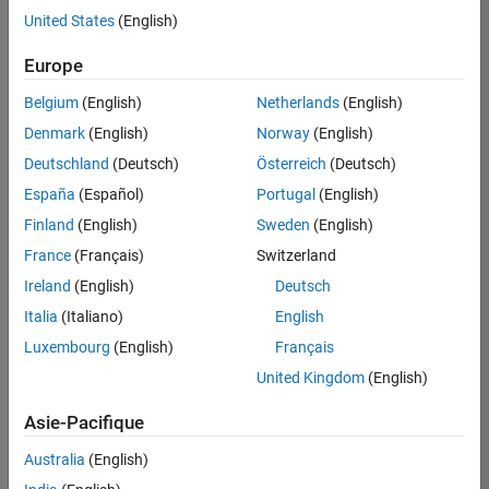
offre
United States
(English)
d'emploi
disponible
Europe
correspondant
à vos
Belgium
(English)
Netherlands
(English)
critères
Denmark
(English)
Norway
(English)
de
recherche.
Deutschland
(Deutsch)
Österreich
(Deutsch)
Vous
España
(Español)
Portugal
(English)
pouvez
Finland
(English)
Sweden
(English)
élargir
France
(Français)
Switzerland
votre
recherche
Ireland
(English)
Deutsch
ou
Italia
(Italiano)
English
afficher
Luxembourg
(English)
Français
l’ensemble
des
United Kingdom
(English)
offres
Asie-Pacifique
d'emploi
.
Si
Australia
(English)
malgré