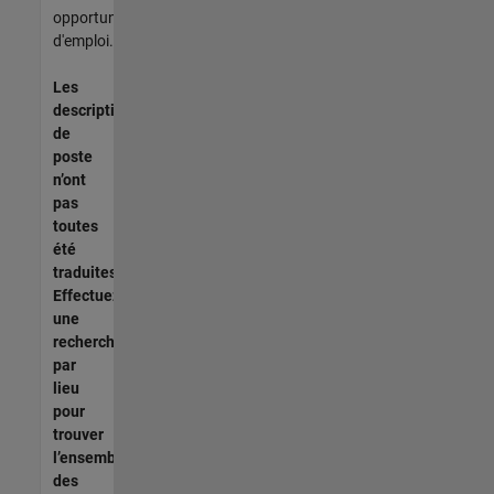
opportunités
d'emploi.
Les
descriptions
de
poste
n’ont
pas
toutes
été
traduites.
Effectuez
une
recherche
par
lieu
pour
trouver
l’ensemble
des