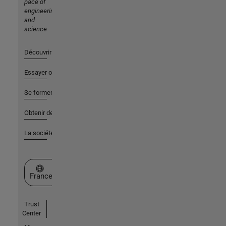
pace of
engineering
and
science
Découvrir les produits
Essayer ou acheter
Se former
Obtenir de l'aide
La société
Sélectionner un site web
France
Trust
Center