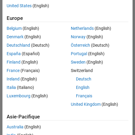
offre
United States
(English)
d'emploi
disponible
Europe
correspondant
à vos
Belgium
(English)
Netherlands
(English)
critères
Denmark
(English)
Norway
(English)
de
recherche.
Deutschland
(Deutsch)
Österreich
(Deutsch)
Vous
España
(Español)
Portugal
(English)
pouvez
Finland
(English)
Sweden
(English)
élargir
France
(Français)
Switzerland
votre
recherche
Ireland
(English)
Deutsch
ou
Italia
(Italiano)
English
afficher
Luxembourg
(English)
Français
l’ensemble
des
United Kingdom
(English)
offres
Asie-Pacifique
d'emploi
.
Si
Australia
(English)
malgré