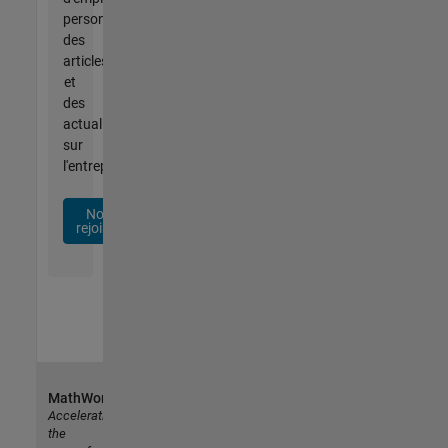
personnalisées,
des
articles
et
des
actualités
sur
l'entreprise.
Nous
rejoindre
MathWorks
Accelerating
the