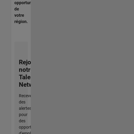
opportunités
de
votre
région.
Rejoignez
notre
Talent
Network
Recevez
des
alertes
pour
des
opportunités
d'emploi