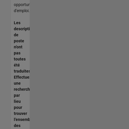
opportunités
d'emploi.
Les
descriptions
de
poste
n’ont
pas
toutes
été
traduites.
Effectuez
une
recherche
par
lieu
pour
trouver
l’ensemble
des