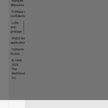
Marques
déposées
Politique de
confidentialité
Lutte
anti-
piratage
Statut des
applications
Contacts
locaux
© 1994-
2026
The
MathWorks,
Inc.