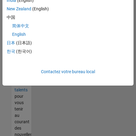
India
(English)
tout
vous
New Zealand
(English)
ne
中国
trouvez
简体中文
pas
d'offre
English
qui
日本
(日本語)
corresponde
한국
(한국어)
à vos
qualifications,
rejoignez
notre
Contactez votre bureau local
réseau
de
talents
pour
vous
tenir
au
courant
des
nouvelles