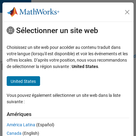
Passer au contenu
Votre
carrière
Sélectionner un site web
chez
MathWorks
Choisissez un site web pour accéder au contenu traduit dans
votre langue (lorsqu'il est disponible) et voir les événements et les
Accueil
Explorer nos opportunités
Adresses de nos bureaux
Étudi
offres locales. D’après votre position, nous vous recommandons
Activer/désactiver l'affichage du menu d
de sélectionner la région suivante :
United States
.
Contenu principal
FILTRER PAR
United States
Programme destiné aux nouvelles carrières (EDG)
+
5
Applications et outils commerciaux
Vous pouvez également sélectionner un site web dans la liste
suivante :
Gestion des programmes
Ingénierie de la qualité
Amériques
Ingénierie des processus logiciels
Actuellement,
América Latina
(Español)
il n’y a
Rédaction technique
Canada
(English)
aucune