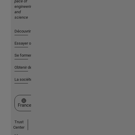
pace of
engineering
and
science
Découvrir les produits
Essayer ou acheter
Se former
Obtenir de l'aide
La société
Sélectionner un site web
France
Trust
Center