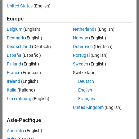
offre
United States
(English)
d'emploi
disponible
Europe
correspondant
à vos
Belgium
(English)
Netherlands
(English)
critères
Denmark
(English)
Norway
(English)
de
recherche.
Deutschland
(Deutsch)
Österreich
(Deutsch)
Vous
España
(Español)
Portugal
(English)
pouvez
Finland
(English)
Sweden
(English)
élargir
France
(Français)
Switzerland
votre
recherche
Ireland
(English)
Deutsch
ou
Italia
(Italiano)
English
afficher
Luxembourg
(English)
Français
l’ensemble
des
United Kingdom
(English)
offres
Asie-Pacifique
d'emploi
.
Si
Australia
(English)
malgré