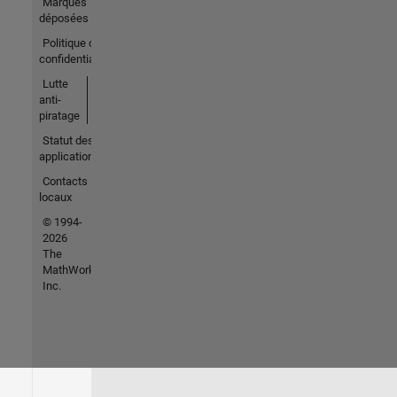
Marques
déposées
Politique de
confidentialité
Lutte
anti-
piratage
Statut des
applications
Contacts
locaux
© 1994-
2026
The
MathWorks,
Inc.