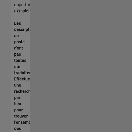
opportunités
d'emploi.
Les
descriptions
de
poste
n’ont
pas
toutes
été
traduites.
Effectuez
une
recherche
par
lieu
pour
trouver
l’ensemble
des