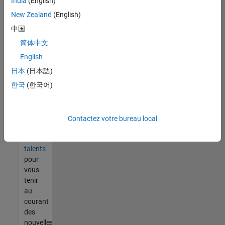
India
(English)
tout
vous
New Zealand
(English)
ne
中国
trouvez
简体中文
pas
d'offre
English
qui
日本
(日本語)
corresponde
한국
(한국어)
à vos
qualifications,
rejoignez
notre
Contactez votre bureau local
réseau
de
talents
pour
vous
tenir
au
courant
des
nouvelles