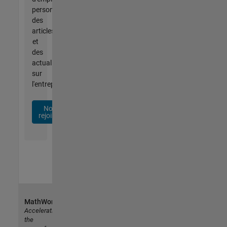
personnalisées,
des
articles
et
des
actualités
sur
l'entreprise.
Nous
rejoindre
MathWorks
Accelerating
the