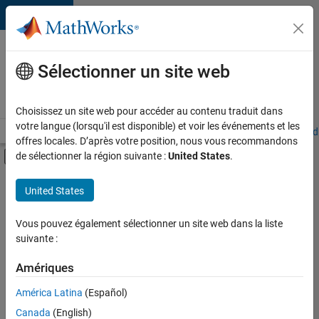
Passer au contenu
Votre
carrière
Sélectionner un site web
chez
MathWorks
Choisissez un site web pour accéder au contenu traduit dans
votre langue (lorsqu'il est disponible) et voir les événements et les
Accueil
Explorer nos opportunités
Adresses de nos bureaux
Étudi
offres locales. D’après votre position, nous vous recommandons
Activer/désactiver l'affichage du menu d
de sélectionner la région suivante :
United States
.
Contenu principal
FILTRER PAR
United States
Programme destiné aux nouvelles carrières (EDG)
+
5
Applications et outils commerciaux
Vous pouvez également sélectionner un site web dans la liste
suivante :
Ingénierie de la qualité
Ingénierie des versions
Amériques
Ingénierie des processus logiciels
Actuellement,
América Latina
(Español)
il n’y a
Rédaction technique
Canada
(English)
aucune