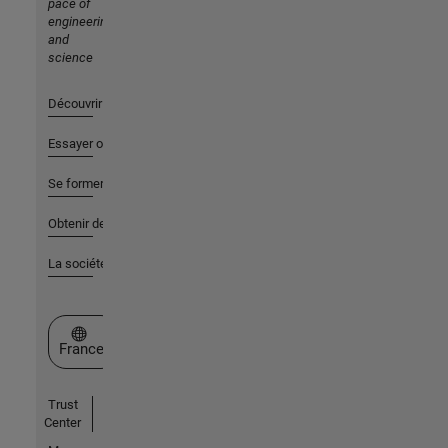
pace of
engineering
and
science
Découvrir les produits
Essayer ou acheter
Se former
Obtenir de l'aide
La société
Sélectionner un site web
France
Trust
Center