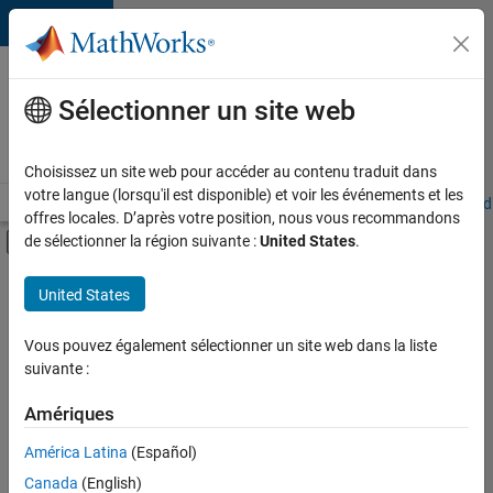
Passer au contenu
Votre
carrière
Sélectionner un site web
chez
MathWorks
Choisissez un site web pour accéder au contenu traduit dans
votre langue (lorsqu'il est disponible) et voir les événements et les
Accueil
Explorer nos opportunités
Adresses de nos bureaux
Étudi
offres locales. D’après votre position, nous vous recommandons
Activer/désactiver l'affichage du menu d
de sélectionner la région suivante :
United States
.
Contenu principal
FILTRER PAR
United States
Développement de produits
+
3
Rédaction technique
Vous pouvez également sélectionner un site web dans la liste
suivante :
Expérience utilisateur
Applications et services web
Amériques
Actuellement,
América Latina
(Español)
il n’y a
Canada
(English)
aucune