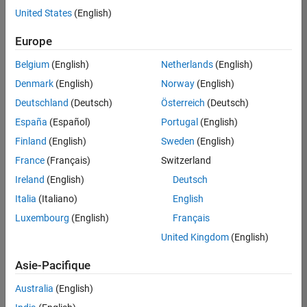
offre
United States
(English)
d'emploi
disponible
Europe
correspondant
à vos
Belgium
(English)
Netherlands
(English)
critères
Denmark
(English)
Norway
(English)
de
recherche.
Deutschland
(Deutsch)
Österreich
(Deutsch)
Vous
España
(Español)
Portugal
(English)
pouvez
Finland
(English)
Sweden
(English)
élargir
France
(Français)
Switzerland
votre
recherche
Ireland
(English)
Deutsch
ou
Italia
(Italiano)
English
afficher
Luxembourg
(English)
Français
l’ensemble
des
United Kingdom
(English)
offres
Asie-Pacifique
d'emploi
.
Si
Australia
(English)
malgré