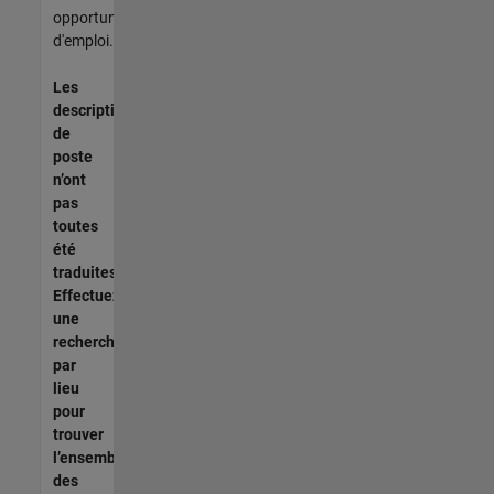
opportunités
d'emploi.
Les
descriptions
de
poste
n’ont
pas
toutes
été
traduites.
Effectuez
une
recherche
par
lieu
pour
trouver
l’ensemble
des