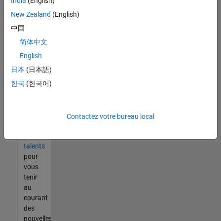
India
(English)
tout
vous
New Zealand
(English)
ne
中国
trouvez
简体中文
pas
d'offre
English
qui
日本
(日本語)
corresponde
한국
(한국어)
à vos
qualifications,
rejoignez
notre
Contactez votre bureau local
réseau
de
talents
pour
vous
tenir
au
courant
des
nouvelles