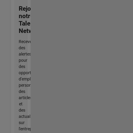
Rejoignez
notre
Talent
Network
Recevez
des
alertes
pour
des
opportunités
d'emploi
personnalisées,
des
articles
et
des
actualités
sur
l'entreprise.