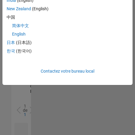
India
(English)
l’ensemble
New Zealand
(English)
des
opportunités
中国
de
简体中文
votre
English
région.
日本
(日本語)
한국
(한국어)
Senior Software Quality Engineer
Senior
Software
Quality
Engineer
Contactez votre bureau local
FR-Meudon
|
Ingénierie de la
qualité |
Expérimenté(e)
1
de
1