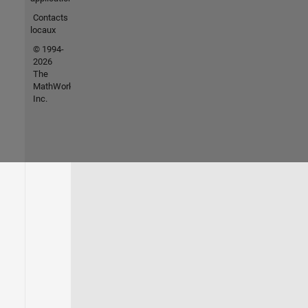
Contacts
locaux
© 1994-
2026
The
MathWorks,
Inc.