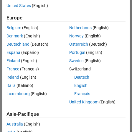
United States
(English)
Enregistrer
les offres
d’emploi
sélectionnées
Europe
Belgium
(English)
Netherlands
(English)
Les
Denmark
(English)
Norway
(English)
descriptions
Deutschland
(Deutsch)
Österreich
(Deutsch)
de
España
(Español)
Portugal
(English)
poste
n’ont
Finland
(English)
Sweden
(English)
pas
France
(Français)
Switzerland
toutes
Ireland
(English)
Deutsch
été
traduites.
Italia
(Italiano)
English
Effectuez
Luxembourg
(English)
Français
une
United Kingdom
(English)
recherche
par
Asie-Pacifique
lieu
pour
Australia
(English)
trouver