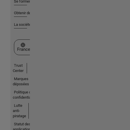
Se former
Obtenir de l'aide
La société
Sélectionner un site web
France
Trust
Center
Marques
déposées
Politique de
confidentialité
Lutte
anti-
piratage
Statut des
applications