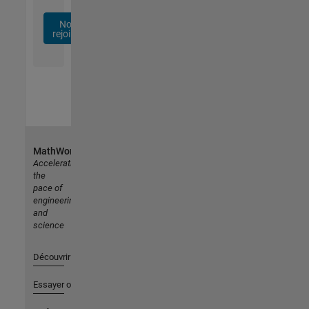
Nous
rejoindre
MathWorks
Accelerating
the
pace of
engineering
and
science
Découvrir les produits
Essayer ou acheter