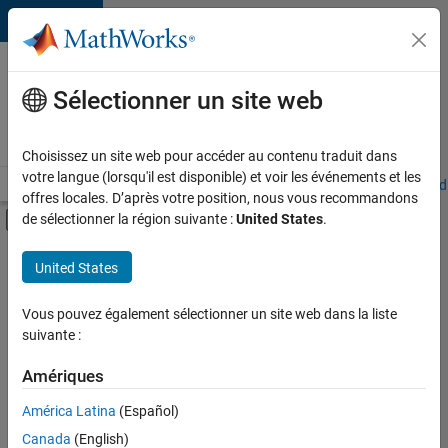
Passer au contenu
Votre
carrière
Sélectionner un site web
chez
MathWorks
Choisissez un site web pour accéder au contenu traduit dans
votre langue (lorsqu'il est disponible) et voir les événements et les
Accueil
Explorer nos opportunités
Adresses de nos bureaux
Étudi
offres locales. D’après votre position, nous vous recommandons
Activer/désactiver l'affichage du menu d
de sélectionner la région suivante :
United States
.
Contenu principal
FILTRER PAR
United States
Développement de produits
+
3
Gestion des programmes
Vous pouvez également sélectionner un site web dans la liste
suivante :
Ingénierie de la qualité
Expérience utilisateur
Amériques
América Latina
(Español)
Trier par
Canada
(English)