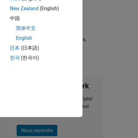
New Zealand
(English)
中国
简体中文
English
st strategies, scalable test frameworks,
日本
(日本語)
한국
(한국어)
ignez notre Talent Network
des alertes pour des opportunités d'emploi
alisées, des articles et des actualités sur
l'entreprise.
Nous rejoindre