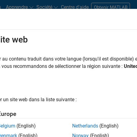
s
Apprendre
Société
Centre d'aide
Obtenir MATLAB
site web
s bureaux
Étudiants et carrières
Ressources
Compte candidat
au contenu traduit dans votre langue (lorsqu'il est disponible) e
TRER PAR
Gestion des programmes
Ingénierie de la qualité
Ingénierie 
us vous recommandons de sélectionner la région suivante :
Unite
ar
un site web dans la liste suivante :
er les offres d’emploi
sélectionnées
Europe
Belgium
(English)
Netherlands
(English)
riptions de poste n’ont pas toutes été traduites. Effectuez une
Denmark
(English)
Norway
(English)