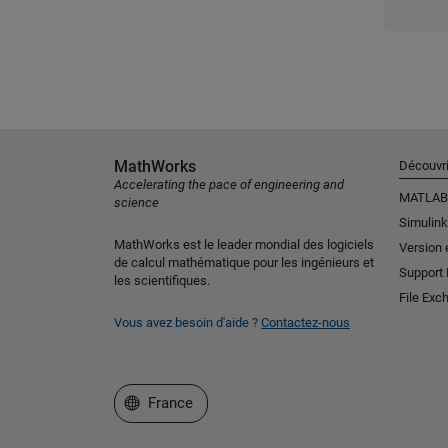
MathWorks
Découvri
Accelerating the pace of engineering and
MATLAB
science
Simulink
MathWorks est le leader mondial des logiciels
Version 
de calcul mathématique pour les ingénieurs et
Support
les scientifiques.
File Exc
Vous avez besoin d'aide ?
Contactez-nous
Sélectionner un site web
France