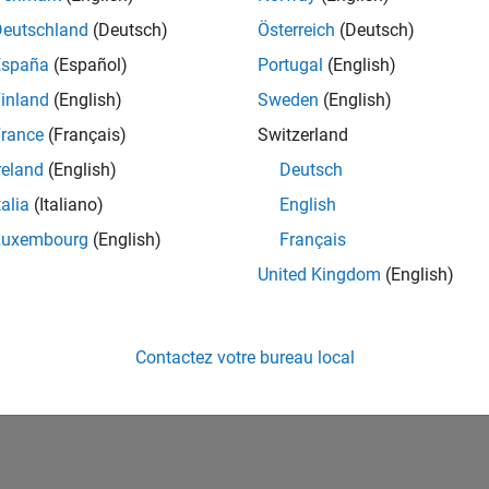
ités de votre région.
Deutschland
(Deutsch)
Österreich
(Deutsch)
España
(Español)
Portugal
(English)
or Software Quality Engineer
Senior Software Quality Engineer
inland
(English)
Sweden
(English)
FR-Meudon
| Ingénierie de la qualité | Expérimenté(e)
rance
(Français)
Switzerland
Leverage your C/C++ development skills to design and develop te
automated test suites, Hands-on testing for Polyspace.
reland
(English)
Deutsch
talia
(Italiano)
English
e
1
Luxembourg
(English)
Français
United Kingdom
(English)
Rejo
Recevez 
Contactez votre bureau local
personn