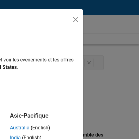
t voir les événements et les offres
des versions
Applications et services web
d States
.
Asie-Pacifique
Australia
(English)
 recherche par lieu pour trouver l’ensemble des
India
(English)