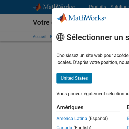
Passer au contenu
Produits
Solution
Votre carrière chez MathWorks
Sélectionner un 
Accueil
Explorer nos opportunités
Adresses de no
Choisissez un site web pour accéder 
FIL
locales. D’après votre position, no
United States
Trier p
Vous pouvez également sélectionner 
Enregistr
Amériques
América Latina
(Español)
Les desc
Canada
(English)