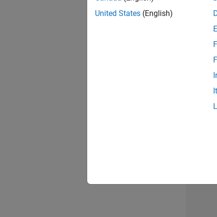
opportun
United States
(English)
Seni
F
F
I
I
1 d