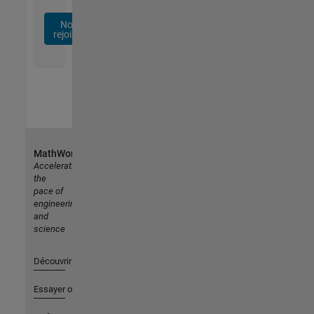
Nous
rejoindre
MathWorks
Accelerating
the
pace of
engineering
and
science
Découvrir les produits
Essayer ou acheter