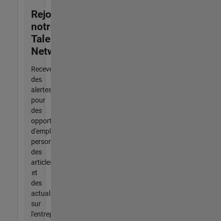
Rejoignez
notre
Talent
Network
Recevez
des
alertes
pour
des
opportunités
d'emploi
personnalisées,
des
articles
et
des
actualités
sur
l'entreprise.