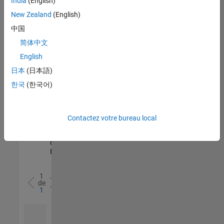
India
(English)
l’ensemble
New Zealand
(English)
des
opportunités
中国
de
简体中文
votre
English
région.
日本
(日本語)
한국
(한국어)
Senior Software Quality Engineer
Senior
Software
Quality
Engineer
Contactez votre bureau local
FR-Meudon
|
Ingénierie de la
qualité |
Expérimenté(e)
1
de
1