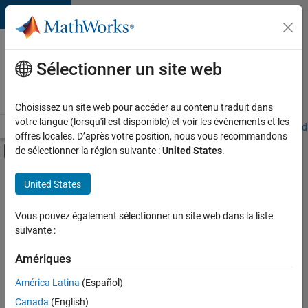
Passer au contenu
Votre
carrière
Sélectionner un site web
chez
MathWorks
Choisissez un site web pour accéder au contenu traduit dans
votre langue (lorsqu'il est disponible) et voir les événements et les
Accueil
Explorer nos opportunités
Adresses de nos bureaux
Étudi
offres locales. D’après votre position, nous vous recommandons
Activer/désactiver l'affichage du menu d
de sélectionner la région suivante :
United States
.
Contenu principal
FILTRER PAR
United States
Programme destiné aux nouvelles carrières (EDG)
+
4
Développement de produits
Vous pouvez également sélectionner un site web dans la liste
suivante :
Ingénierie de la qualité
Ingénierie des processus logiciels
Amériques
Rédaction technique
América Latina
(Español)
Trier par
Canada
(English)