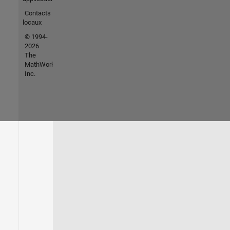
Contacts
locaux
© 1994-
2026
The
MathWorks,
Inc.