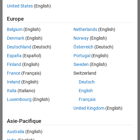
United States
(English)
Enregistrer
les offres
d’emploi
sélectionnées
Europe
Belgium
(English)
Netherlands
(English)
Les
Denmark
(English)
Norway
(English)
descriptions
Deutschland
(Deutsch)
Österreich
(Deutsch)
de
España
(Español)
Portugal
(English)
poste
n’ont
Finland
(English)
Sweden
(English)
pas
France
(Français)
Switzerland
toutes
Ireland
(English)
Deutsch
été
traduites.
Italia
(Italiano)
English
Effectuez
Luxembourg
(English)
Français
une
United Kingdom
(English)
recherche
par
Asie-Pacifique
lieu
pour
Australia
(English)
trouver