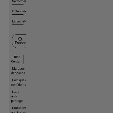
Se former
Obtenir de l'aide
La société
Sélectionner un site web
France
Trust
Center
Marques
déposées
Politique de
confidentialité
Lutte
anti-
piratage
Statut des
applications