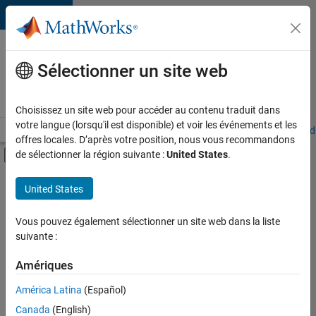
Passer au contenu
Votre
carrière
Sélectionner un site web
chez
MathWorks
Choisissez un site web pour accéder au contenu traduit dans
votre langue (lorsqu'il est disponible) et voir les événements et les
Accueil
Explorer nos opportunités
Adresses de nos bureaux
Étudi
offres locales. D’après votre position, nous vous recommandons
Activer/désactiver l'affichage du menu d
de sélectionner la région suivante :
United States
.
Contenu principal
FILTRER PAR
United States
Programme destiné aux nouvelles carrières (EDG)
+
4
Applications et outils commerciaux
Vous pouvez également sélectionner un site web dans la liste
suivante :
Développement de produits
Ingénierie des processus logiciels
Amériques
Rédaction technique
Actuellement,
América Latina
(Español)
il n’y a
Canada
(English)
aucune