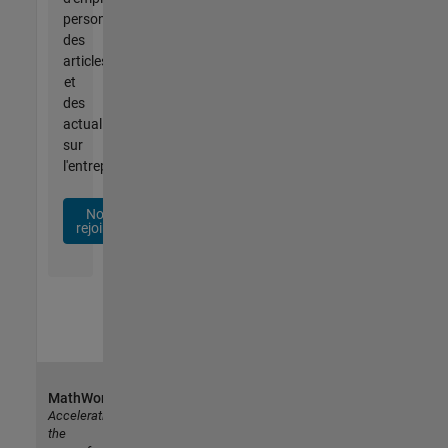
personnalisées,
des
articles
et
des
actualités
sur
l'entreprise.
Nous
rejoindre
MathWorks
Accelerating
the