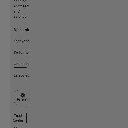
pace of
engineering
and
science
Découvrir les produits
Essayer ou acheter
Se former
Obtenir de l'aide
La société
Sélectionner un site web
France
Trust
Center