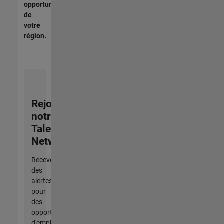
opportunités
de
votre
région.
Rejoignez
notre
Talent
Network
Recevez
des
alertes
pour
des
opportunités
d'emploi