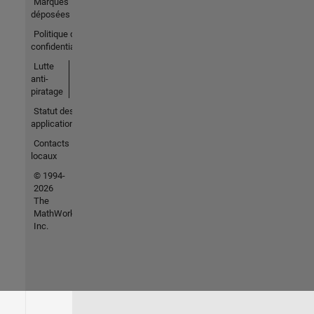
Marques
déposées
Politique de
confidentialité
Lutte
anti-
piratage
Statut des
applications
Contacts
locaux
© 1994-
2026
The
MathWorks,
Inc.