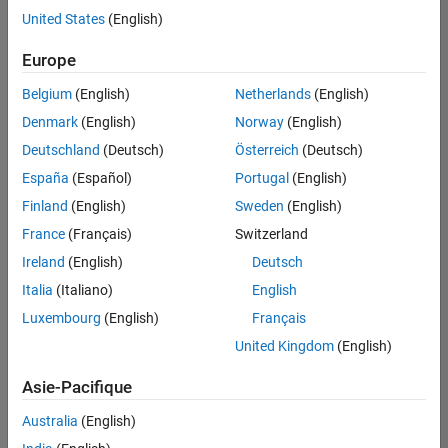
offre
United States
(English)
d'emploi
disponible
Europe
correspondant
à vos
Belgium
(English)
Netherlands
(English)
critères
Denmark
(English)
Norway
(English)
de
recherche.
Deutschland
(Deutsch)
Österreich
(Deutsch)
Vous
España
(Español)
Portugal
(English)
pouvez
Finland
(English)
Sweden
(English)
élargir
France
(Français)
Switzerland
votre
recherche
Ireland
(English)
Deutsch
ou
Italia
(Italiano)
English
afficher
Luxembourg
(English)
Français
l’ensemble
des
United Kingdom
(English)
offres
Asie-Pacifique
d'emploi
.
Si
Australia
(English)
malgré