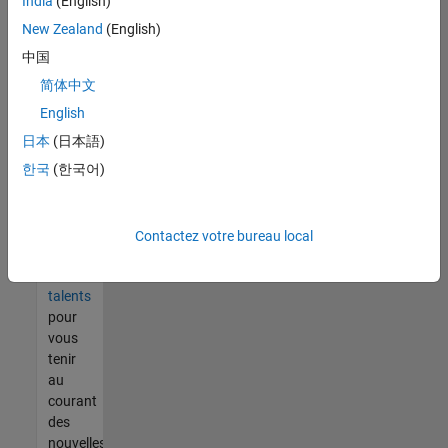
India
(English)
tout
vous
New Zealand
(English)
ne
中国
trouvez
简体中文
pas
d'offre
English
qui
日本
(日本語)
corresponde
한국
(한국어)
à vos
qualifications,
rejoignez
notre
Contactez votre bureau local
réseau
de
talents
pour
vous
tenir
au
courant
des
nouvelles