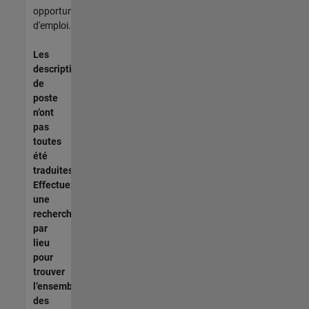
opportunités
d'emploi.
Les
descriptions
de
poste
n’ont
pas
toutes
été
traduites.
Effectuez
une
recherche
par
lieu
pour
trouver
l’ensemble
des