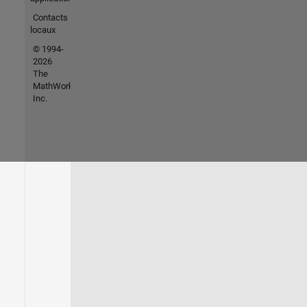
Contacts
locaux
© 1994-
2026
The
MathWorks,
Inc.