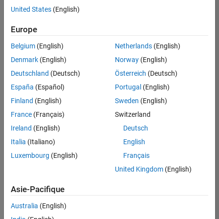
United States
(English)
Enregistrer
les offres
d’emploi
sélectionnées
Europe
Belgium
(English)
Netherlands
(English)
Les
Denmark
(English)
Norway
(English)
descriptions
Deutschland
(Deutsch)
Österreich
(Deutsch)
de
España
(Español)
Portugal
(English)
poste
n’ont
Finland
(English)
Sweden
(English)
pas
France
(Français)
Switzerland
toutes
Ireland
(English)
Deutsch
été
traduites.
Italia
(Italiano)
English
Effectuez
Luxembourg
(English)
Français
une
United Kingdom
(English)
recherche
par
Asie-Pacifique
lieu
pour
Australia
(English)
trouver