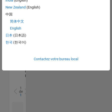
India
(English)
l’ensemble
New Zealand
(English)
des
opportunités
中国
de
简体中文
votre
English
région.
日本
(日本語)
한국
(한국어)
Senior Software Quality Engineer
Senior
Software
Quality
Engineer
Contactez votre bureau local
FR-Meudon
|
Ingénierie de la
qualité |
Expérimenté(e)
1
de
1