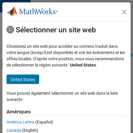
Passer au contenu
Votre
carrière
Sélectionner un site web
chez
MathWorks
Choisissez un site web pour accéder au contenu traduit dans
votre langue (lorsqu'il est disponible) et voir les événements et les
Accueil
Explorer nos opportunités
Adresses de nos bureaux
Étudi
offres locales. D’après votre position, nous vous recommandons
Activer/désactiver l'affichage du menu d
de sélectionner la région suivante :
United States
.
Contenu principal
FILTRER PAR
United States
Programme destiné aux nouvelles carrières (EDG)
+
3
Applications et outils commerciaux
Vous pouvez également sélectionner un site web dans la liste
suivante :
Ingénierie de la qualité
Ingénierie des versions
Amériques
América Latina
(Español)
Trier par
Canada
(English)