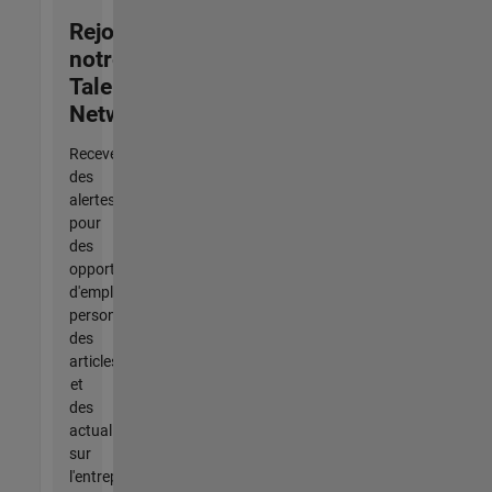
Rejoignez
notre
Talent
Network
Recevez
des
alertes
pour
des
opportunités
d'emploi
personnalisées,
des
articles
et
des
actualités
sur
l'entreprise.