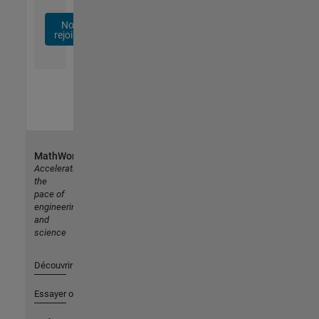
Nous
rejoindre
MathWorks
Accelerating
the
pace of
engineering
and
science
Découvrir les produits
Essayer ou acheter