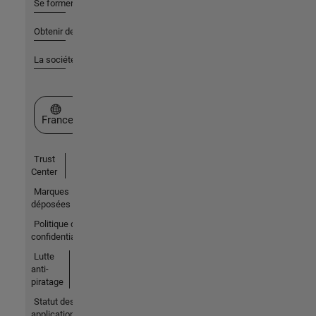
Se former
Obtenir de l'aide
La société
Sélectionner un site web
France
Trust
Center
Marques
déposées
Politique de
confidentialité
Lutte
anti-
piratage
Statut des
applications