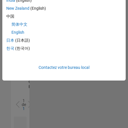
India
(English)
l’ensemble
New Zealand
(English)
des
opportunités
中国
de
简体中文
votre
English
région.
日本
(日本語)
한국
(한국어)
Senior Software Quality Engineer
Senior
Software
Quality
Engineer
Contactez votre bureau local
FR-Meudon
|
Ingénierie de la
qualité |
Expérimenté(e)
1
de
1