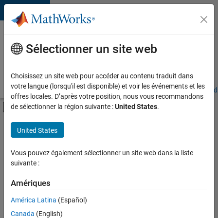
Passer au contenu
Votre
carrière
Sélectionner un site web
chez
MathWorks
Choisissez un site web pour accéder au contenu traduit dans
votre langue (lorsqu'il est disponible) et voir les événements et les
Accueil
Explorer nos opportunités
Adresses de nos bureaux
Étudi
offres locales. D’après votre position, nous vous recommandons
Activer/désactiver l'affichage du menu d
de sélectionner la région suivante :
United States
.
Contenu principal
FILTRER PAR
United States
Programme destiné aux nouvelles carrières (EDG)
+
4
Applications et outils commerciaux
Vous pouvez également sélectionner un site web dans la liste
suivante :
Ingénierie de la qualité
Ingénierie des versions
Amériques
Rédaction technique
América Latina
(Español)
Trier par
Canada
(English)