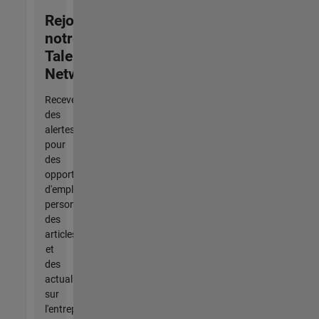
Rejoignez
notre
Talent
Network
Recevez
des
alertes
pour
des
opportunités
d'emploi
personnalisées,
des
articles
et
des
actualités
sur
l'entreprise.