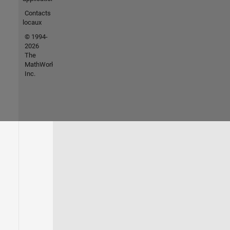
Contacts
locaux
© 1994-
2026
The
MathWorks,
Inc.