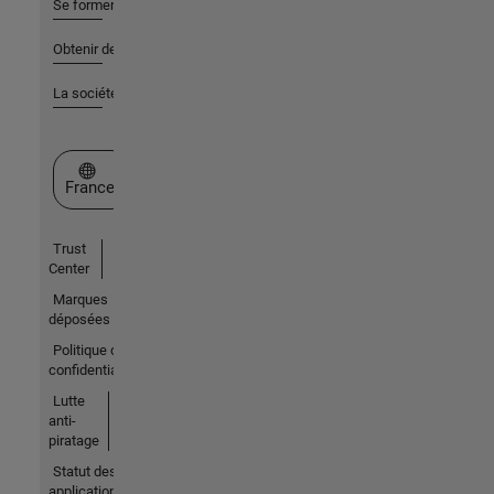
Se former
Obtenir de l'aide
La société
Sélectionner un site web
France
Trust
Center
Marques
déposées
Politique de
confidentialité
Lutte
anti-
piratage
Statut des
applications