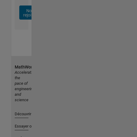
Nous
rejoindre
MathWorks
Accelerating
the
pace of
engineering
and
science
Découvrir les produits
Essayer ou acheter