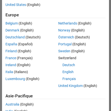
United States
(English)
Enregistrer
les offres
d’emploi
sélectionnées
Europe
Belgium
(English)
Netherlands
(English)
Les
Denmark
(English)
Norway
(English)
descriptions
Deutschland
(Deutsch)
Österreich
(Deutsch)
de
España
(Español)
Portugal
(English)
poste
n’ont
Finland
(English)
Sweden
(English)
pas
France
(Français)
Switzerland
toutes
Ireland
(English)
Deutsch
été
traduites.
Italia
(Italiano)
English
Effectuez
Luxembourg
(English)
Français
une
United Kingdom
(English)
recherche
par
Asie-Pacifique
lieu
pour
Australia
(English)
trouver