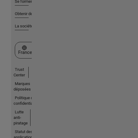
Se former
Obtenir de l'aide
La société
Sélectionner un site web
France
Trust
Center
Marques
déposées
Politique de
confidentialité
Lutte
anti-
piratage
Statut des
applications