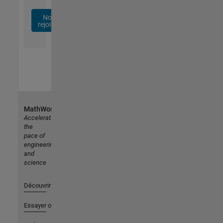
Nous
rejoindre
MathWorks
Accelerating
the
pace of
engineering
and
science
Découvrir les produits
Essayer ou acheter