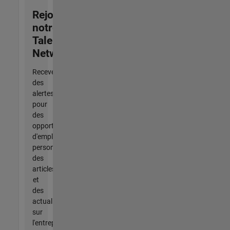
Rejoignez
notre
Talent
Network
Recevez
des
alertes
pour
des
opportunités
d'emploi
personnalisées,
des
articles
et
des
actualités
sur
l'entreprise.