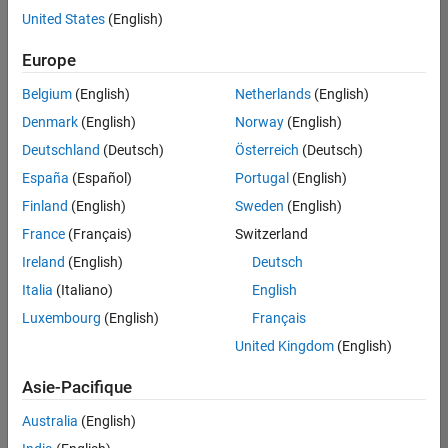
Expérience utilisateur
United States
(English)
Enregistrer
les offres
d’emploi
sélectionnées
Europe
Belgium
(English)
Netherlands
(English)
Les
Denmark
(English)
Norway
(English)
descriptions
Deutschland
(Deutsch)
Österreich
(Deutsch)
de
España
(Español)
Portugal
(English)
poste
n’ont
Finland
(English)
Sweden
(English)
pas
France
(Français)
Switzerland
toutes
Ireland
(English)
Deutsch
été
traduites.
Italia
(Italiano)
English
Effectuez
Luxembourg
(English)
Français
une
United Kingdom
(English)
recherche
par
Asie-Pacifique
lieu
pour
Australia
(English)
trouver