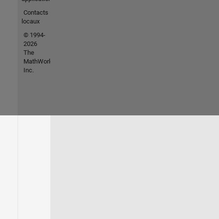
Contacts
locaux
© 1994-
2026
The
MathWorks,
Inc.