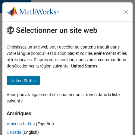
Passer au contenu
Votre
carrière
Sélectionner un site web
chez
MathWorks
Choisissez un site web pour accéder au contenu traduit dans
votre langue (lorsqu'il est disponible) et voir les événements et les
Accueil
Explorer nos opportunités
Adresses de nos bureaux
Étudi
offres locales. D’après votre position, nous vous recommandons
Activer/désactiver l'affichage du menu d
de sélectionner la région suivante :
United States
.
Contenu principal
FILTRER PAR
United States
Applications et outils commerciaux
+
6
Infrastructure et architecture
Vous pouvez également sélectionner un site web dans la liste
suivante :
Développement de produits
Ingénierie de la qualité
Amériques
Ingénierie des processus logiciels
América Latina
(Español)
Trier par
Rédaction technique
Canada
(English)