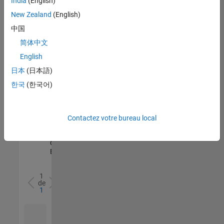
India
(English)
l’ensemble
New Zealand
(English)
des
opportunités
中国
de
简体中文
votre
English
région.
日本
(日本語)
한국
(한국어)
Senior Software Quality Engineer
Senior
Software
Quality
Engineer
Contactez votre bureau local
FR-Meudon
|
Ingénierie de la
qualité |
Expérimenté(e)
1
de
1