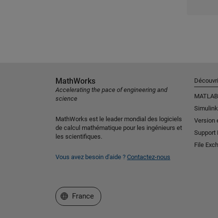
MathWorks
Découvri
Accelerating the pace of engineering and
MATLAB
science
Simulink
MathWorks est le leader mondial des logiciels
Version 
de calcul mathématique pour les ingénieurs et
Support
les scientifiques.
File Exc
Vous avez besoin d'aide ?
Contactez-nous
Sélectionner un site web
France