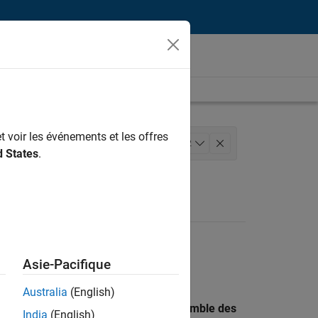
t voir les événements et les offres
 des versions
+
2
d States
.
Asie-Pacifique
Australia
(English)
 recherche par lieu pour trouver l’ensemble des
India
(English)