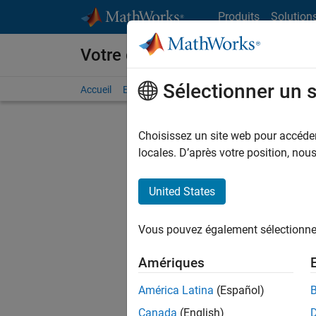
Passer au contenu
Produits
Solution
Votre carrière chez MathWorks
Sélectionner un 
Accueil
Explorer nos opportunités
Adresses de no
Choisissez un site web pour accéder 
FILTRER
locales. D’après votre position, no
United States
Trier p
Vous pouvez également sélectionner 
Enregistr
Amériques
América Latina
(Español)
Les desc
Canada
(English)