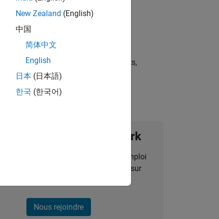
New Zealand
(English)
中国
简体中文
English
st strategies, scalable test frameworks,
日本
(日本語)
한국
(한국어)
ignez notre Talent Network
des alertes pour des opportunités d'emploi
alisées, des articles et des actualités sur
l'entreprise.
Nous rejoindre