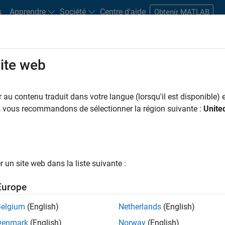
s
Apprendre
Société
Centre d'aide
Obtenir MATLAB
site web
s bureaux
Étudiants et carrières
Ressources
Compte candidat
au contenu traduit dans votre langue (lorsqu'il est disponible) e
 PAR
Applications et outils commerciaux
Ingénierie de la qualité
Ingénierie
us vous recommandons de sélectionner la région suivante :
Unite
Ingénierie des processus logiciels
Expérience utilisateur
ar
un site web dans la liste suivante :
er les offres d’emploi
sélectionnées
Europe
Belgium
(English)
Netherlands
(English)
riptions de poste n’ont pas toutes été traduites. Effectuez une
Denmark
(English)
Norway
(English)