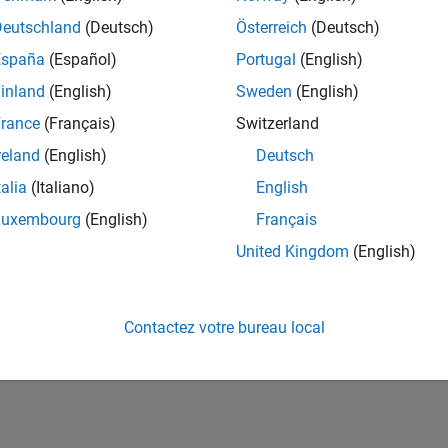
ités de votre région.
Deutschland
(Deutsch)
Österreich
(Deutsch)
España
(Español)
Portugal
(English)
or Software Quality Engineer
Senior Software Quality Engineer
inland
(English)
Sweden
(English)
FR-Meudon
| Ingénierie de la qualité | Expérimenté(e)
rance
(Français)
Switzerland
Leverage your C/C++ development skills to design and develop te
automated test suites, Hands-on testing for Polyspace.
reland
(English)
Deutsch
talia
(Italiano)
English
e
1
Luxembourg
(English)
Français
United Kingdom
(English)
Rejo
Recevez 
Contactez votre bureau local
personn