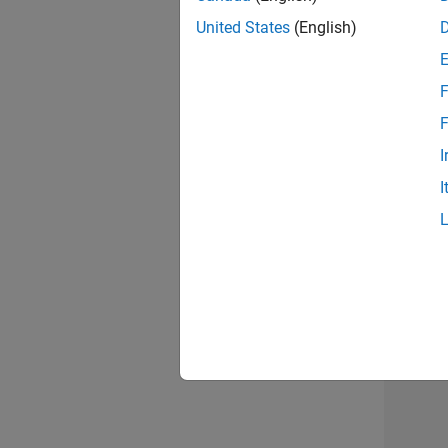
opportun
United States
(English)
Seni
F
F
I
I
1 d