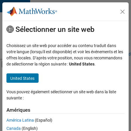
Passer au contenu
Votre
carrière
Sélectionner un site web
chez
MathWorks
Choisissez un site web pour accéder au contenu traduit dans
votre langue (lorsqu'il est disponible) et voir les événements et les
Accueil
Explorer nos opportunités
Adresses de nos bureaux
Étudi
offres locales. D’après votre position, nous vous recommandons
Activer/désactiver l'affichage du menu d
de sélectionner la région suivante :
United States
.
Contenu principal
FILTRER PAR
United States
Développement de produits
+
4
Ingénierie des versions
Vous pouvez également sélectionner un site web dans la liste
suivante :
Ingénierie des processus logiciels
Rédaction technique
Amériques
Applications et services web
Actuellement,
América Latina
(Español)
il n’y a
Canada
(English)
aucune