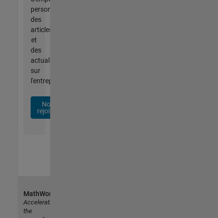
personnalisées,
des
articles
et
des
actualités
sur
l'entreprise.
Nous
rejoindre
MathWorks
Accelerating
the