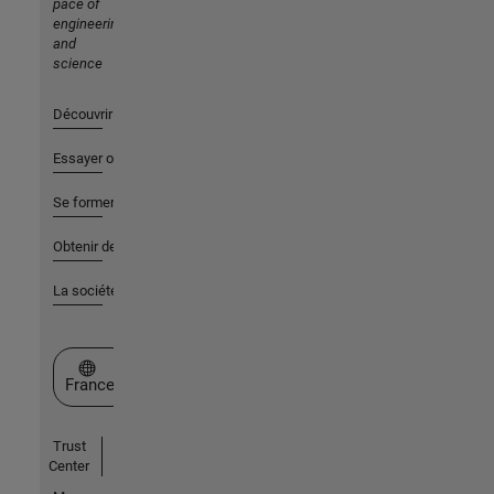
pace of
engineering
and
science
Découvrir les produits
Essayer ou acheter
Se former
Obtenir de l'aide
La société
Sélectionner un site web
France
Trust
Center