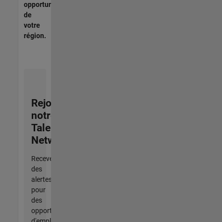
opportunités
de
votre
région.
Rejoignez
notre
Talent
Network
Recevez
des
alertes
pour
des
opportunités
d'emploi