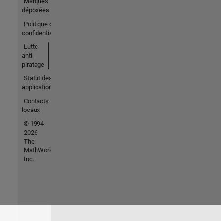
Marques
déposées
Politique de
confidentialité
Lutte
anti-
piratage
Statut des
applications
Contacts
locaux
© 1994-
2026
The
MathWorks,
Inc.