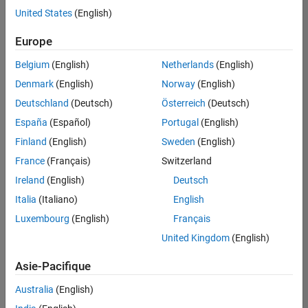
offre
United States
(English)
d'emploi
disponible
Europe
correspondant
à vos
Belgium
(English)
Netherlands
(English)
critères
Denmark
(English)
Norway
(English)
de
recherche.
Deutschland
(Deutsch)
Österreich
(Deutsch)
Vous
España
(Español)
Portugal
(English)
pouvez
Finland
(English)
Sweden
(English)
élargir
France
(Français)
Switzerland
votre
recherche
Ireland
(English)
Deutsch
ou
Italia
(Italiano)
English
afficher
Luxembourg
(English)
Français
l’ensemble
des
United Kingdom
(English)
offres
Asie-Pacifique
d'emploi
.
Si
Australia
(English)
malgré