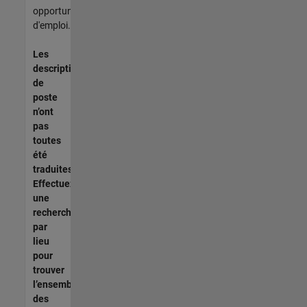
opportunités
d'emploi.
Les
descriptions
de
poste
n’ont
pas
toutes
été
traduites.
Effectuez
une
recherche
par
lieu
pour
trouver
l’ensemble
des