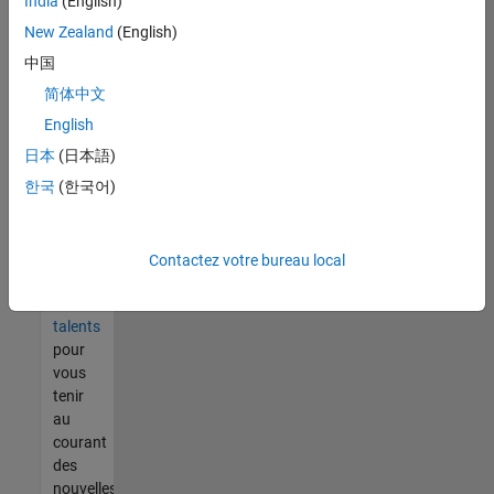
India
(English)
tout
vous
New Zealand
(English)
ne
中国
trouvez
简体中文
pas
d'offre
English
qui
日本
(日本語)
corresponde
한국
(한국어)
à vos
qualifications,
rejoignez
notre
Contactez votre bureau local
réseau
de
talents
pour
vous
tenir
au
courant
des
nouvelles