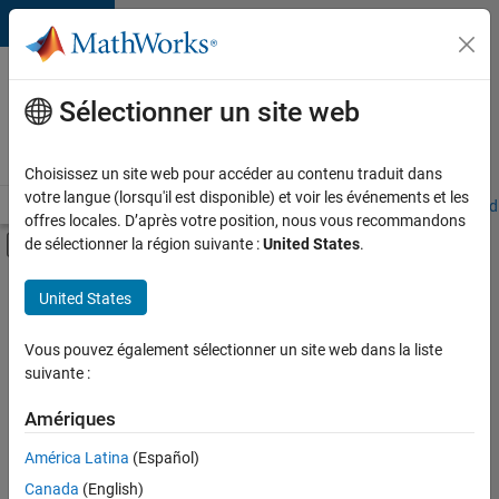
Passer au contenu
Votre
carrière
Sélectionner un site web
chez
MathWorks
Choisissez un site web pour accéder au contenu traduit dans
votre langue (lorsqu'il est disponible) et voir les événements et les
Accueil
Explorer nos opportunités
Adresses de nos bureaux
Étudi
offres locales. D’après votre position, nous vous recommandons
Activer/désactiver l'affichage du menu d
de sélectionner la région suivante :
United States
.
Contenu principal
FILTRER PAR
United States
Technologies de l’information
+
2
Infrastructure et architecture
Vous pouvez également sélectionner un site web dans la liste
suivante :
Développement de produits
Amériques
Actuellement,
América Latina
(Español)
il n’y a
Canada
(English)
aucune