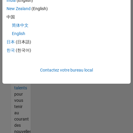
India
(English)
tout
vous
New Zealand
(English)
ne
中国
trouvez
简体中文
pas
d'offre
English
qui
日本
(日本語)
corresponde
한국
(한국어)
à vos
qualifications,
rejoignez
notre
Contactez votre bureau local
réseau
de
talents
pour
vous
tenir
au
courant
des
nouvelles