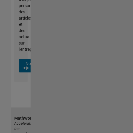
personnalisées,
des
articles
et
des
actualités
sur
l'entreprise.
Nous
rejoindre
MathWorks
Accelerating
the