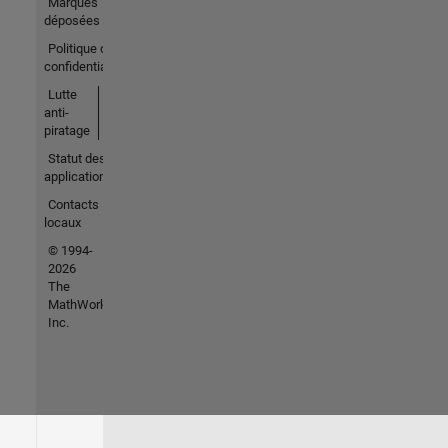
Marques
déposées
Politique de
confidentialité
Lutte
anti-
piratage
Statut des
applications
Contacts
locaux
© 1994-
2026
The
MathWorks,
Inc.