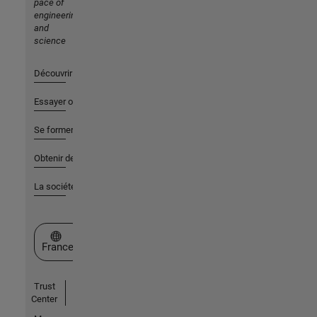
pace of
engineering
and
science
Découvrir les produits
Essayer ou acheter
Se former
Obtenir de l'aide
La société
Sélectionner un site web
France
Trust
Center