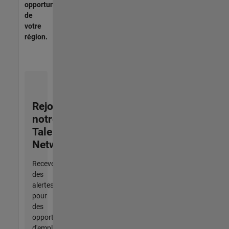
opportunités
de
votre
région.
Rejoignez
notre
Talent
Network
Recevez
des
alertes
pour
des
opportunités
d'emploi