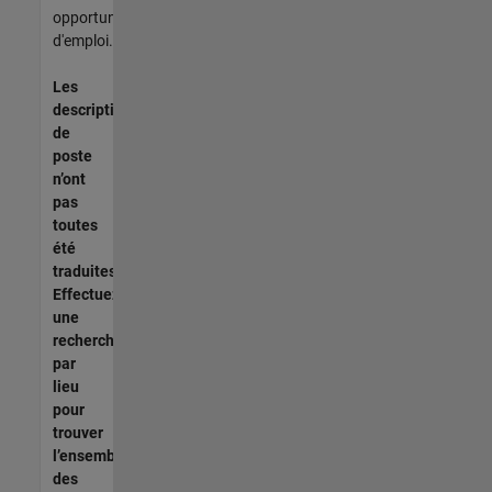
opportunités
d'emploi.
Les
descriptions
de
poste
n’ont
pas
toutes
été
traduites.
Effectuez
une
recherche
par
lieu
pour
trouver
l’ensemble
des