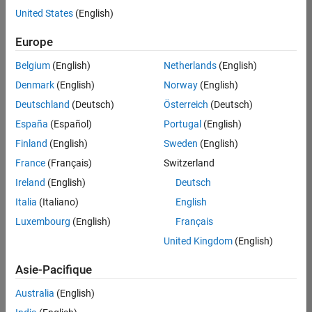
offre
United States
(English)
d'emploi
disponible
Europe
correspondant
à vos
Belgium
(English)
Netherlands
(English)
critères
Denmark
(English)
Norway
(English)
de
recherche.
Deutschland
(Deutsch)
Österreich
(Deutsch)
Vous
España
(Español)
Portugal
(English)
pouvez
Finland
(English)
Sweden
(English)
élargir
France
(Français)
Switzerland
votre
recherche
Ireland
(English)
Deutsch
ou
Italia
(Italiano)
English
afficher
Luxembourg
(English)
Français
l’ensemble
des
United Kingdom
(English)
offres
Asie-Pacifique
d'emploi
.
Si
Australia
(English)
malgré