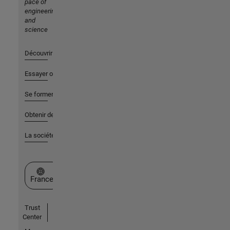
pace of
engineering
and
science
Découvrir les produits
Essayer ou acheter
Se former
Obtenir de l'aide
La société
Sélectionner un site web
France
Trust
Center