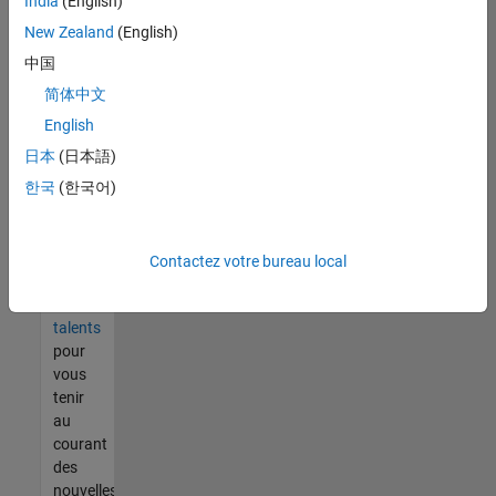
India
(English)
tout
vous
New Zealand
(English)
ne
中国
trouvez
简体中文
pas
d'offre
English
qui
日本
(日本語)
corresponde
한국
(한국어)
à vos
qualifications,
rejoignez
notre
Contactez votre bureau local
réseau
de
talents
pour
vous
tenir
au
courant
des
nouvelles