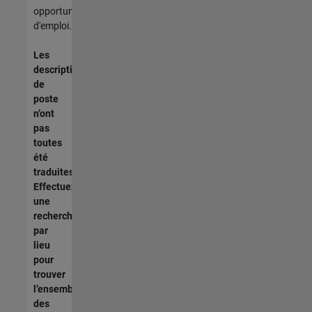
opportunités
d'emploi.
Les
descriptions
de
poste
n’ont
pas
toutes
été
traduites.
Effectuez
une
recherche
par
lieu
pour
trouver
l’ensemble
des