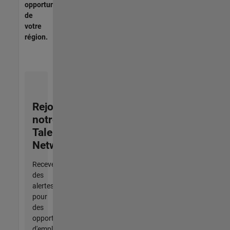
opportunités
de
votre
région.
Rejoignez
notre
Talent
Network
Recevez
des
alertes
pour
des
opportunités
d'emploi