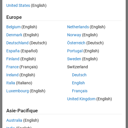
offre
United States
(English)
d'emploi
disponible
Europe
correspondant
à vos
Belgium
(English)
Netherlands
(English)
critères
Denmark
(English)
Norway
(English)
de
recherche.
Deutschland
(Deutsch)
Österreich
(Deutsch)
Vous
España
(Español)
Portugal
(English)
pouvez
Finland
(English)
Sweden
(English)
élargir
France
(Français)
Switzerland
votre
recherche
Ireland
(English)
Deutsch
ou
Italia
(Italiano)
English
afficher
Luxembourg
(English)
Français
l’ensemble
des
United Kingdom
(English)
offres
Asie-Pacifique
d'emploi
.
Si
Australia
(English)
malgré