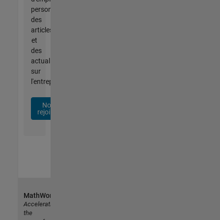
personnalisées,
des
articles
et
des
actualités
sur
l'entreprise.
Nous
rejoindre
MathWorks
Accelerating
the