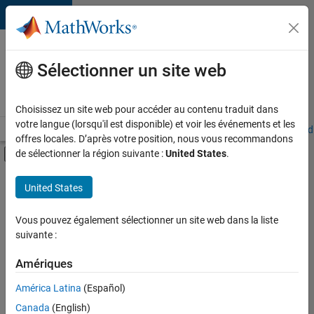
Passer au contenu
Votre
carrière
Sélectionner un site web
chez
MathWorks
Choisissez un site web pour accéder au contenu traduit dans
votre langue (lorsqu'il est disponible) et voir les événements et les
Accueil
Explorer nos opportunités
Adresses de nos bureaux
Étudi
offres locales. D’après votre position, nous vous recommandons
Activer/désactiver l'affichage du menu d
de sélectionner la région suivante :
United States
.
Contenu principal
FILTRER PAR
United States
Ingénierie des versions
+
1
Applications et services web
Vous pouvez également sélectionner un site web dans la liste
suivante :
Amériques
Actuellement,
América Latina
(Español)
il n’y a
Canada
(English)
aucune