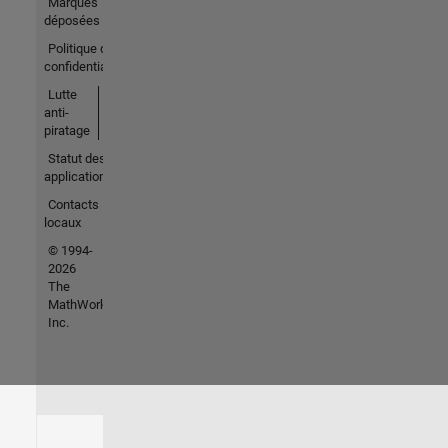
Marques
déposées
Politique de
confidentialité
Lutte
anti-
piratage
Statut des
applications
Contacts
locaux
© 1994-
2026
The
MathWorks,
Inc.