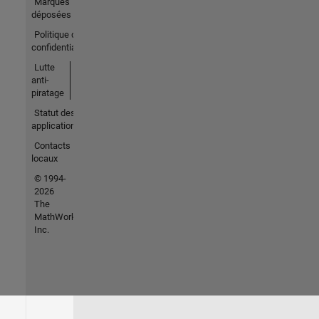
Marques
déposées
Politique de
confidentialité
Lutte
anti-
piratage
Statut des
applications
Contacts
locaux
© 1994-
2026
The
MathWorks,
Inc.