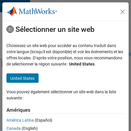
Passer au contenu
Votre
carrière
Sélectionner un site web
chez
MathWorks
Choisissez un site web pour accéder au contenu traduit dans
votre langue (lorsqu'il est disponible) et voir les événements et les
Accueil
Explorer nos opportunités
Adresses de nos bureaux
Étudi
offres locales. D’après votre position, nous vous recommandons
Activer/désactiver l'affichage du menu d
de sélectionner la région suivante :
United States
.
Contenu principal
FILTRER PAR
United States
Applications et outils commerciaux
+
3
Ingénierie des versions
Vous pouvez également sélectionner un site web dans la liste
suivante :
Rédaction technique
Applications et services web
Amériques
Actuellement,
América Latina
(Español)
il n’y a
Canada
(English)
aucune