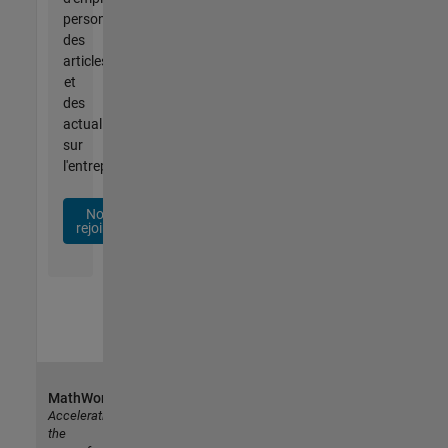
personnalisées,
des
articles
et
des
actualités
sur
l'entreprise.
Nous
rejoindre
MathWorks
Accelerating
the