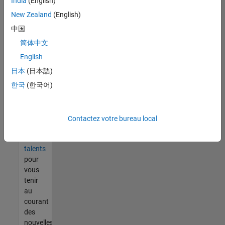
India
(English)
tout
vous
New Zealand
(English)
ne
中国
trouvez
简体中文
pas
d'offre
English
qui
日本
(日本語)
corresponde
한국
(한국어)
à vos
qualifications,
rejoignez
notre
Contactez votre bureau local
réseau
de
talents
pour
vous
tenir
au
courant
des
nouvelles