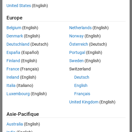
offre
United States
(English)
d'emploi
disponible
Europe
correspondant
à vos
Belgium
(English)
Netherlands
(English)
critères
Denmark
(English)
Norway
(English)
de
recherche.
Deutschland
(Deutsch)
Österreich
(Deutsch)
Vous
España
(Español)
Portugal
(English)
pouvez
Finland
(English)
Sweden
(English)
élargir
France
(Français)
Switzerland
votre
recherche
Ireland
(English)
Deutsch
ou
Italia
(Italiano)
English
afficher
Luxembourg
(English)
Français
l’ensemble
des
United Kingdom
(English)
offres
Asie-Pacifique
d'emploi
.
Si
Australia
(English)
malgré