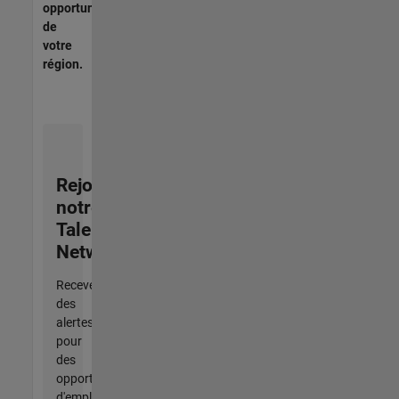
opportunités
de
votre
région.
Rejoignez
notre
Talent
Network
Recevez
des
alertes
pour
des
opportunités
d'emploi