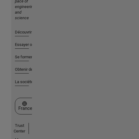
pace of
engineering
and
science
Découvrir les produits
Essayer ou acheter
Se former
Obtenir de l'aide
La société
Sélectionner un site web
France
Trust
Center