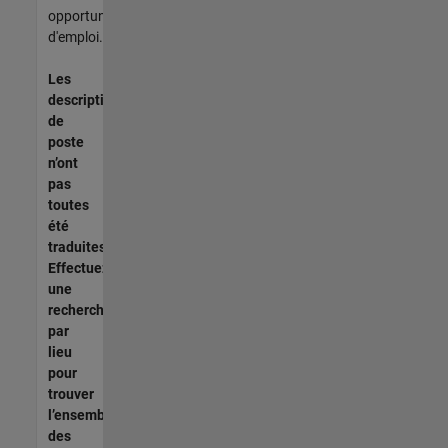
opportunités
d'emploi.
Les
descriptions
de
poste
n’ont
pas
toutes
été
traduites.
Effectuez
une
recherche
par
lieu
pour
trouver
l’ensemble
des