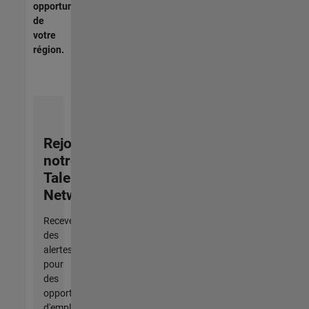
opportunités
de
votre
région.
Rejoignez
notre
Talent
Network
Recevez
des
alertes
pour
des
opportunités
d'emploi