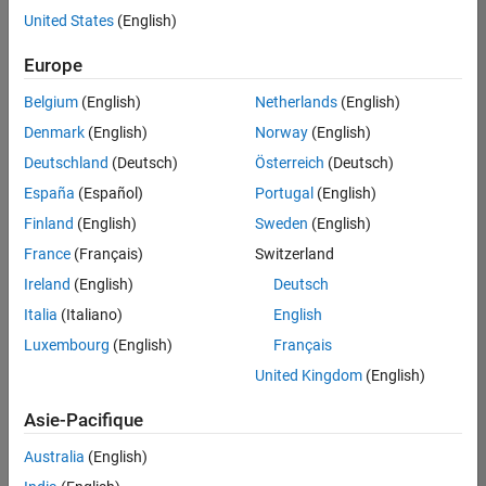
offre
United States
(English)
d'emploi
disponible
Europe
correspondant
à vos
Belgium
(English)
Netherlands
(English)
critères
Denmark
(English)
Norway
(English)
de
recherche.
Deutschland
(Deutsch)
Österreich
(Deutsch)
Vous
España
(Español)
Portugal
(English)
pouvez
Finland
(English)
Sweden
(English)
élargir
France
(Français)
Switzerland
votre
recherche
Ireland
(English)
Deutsch
ou
Italia
(Italiano)
English
afficher
Luxembourg
(English)
Français
l’ensemble
des
United Kingdom
(English)
offres
Asie-Pacifique
d'emploi
.
Si
Australia
(English)
malgré