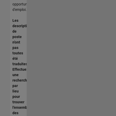
opportunités
d'emploi.
Les
descriptions
de
poste
n’ont
pas
toutes
été
traduites.
Effectuez
une
recherche
par
lieu
pour
trouver
l’ensemble
des