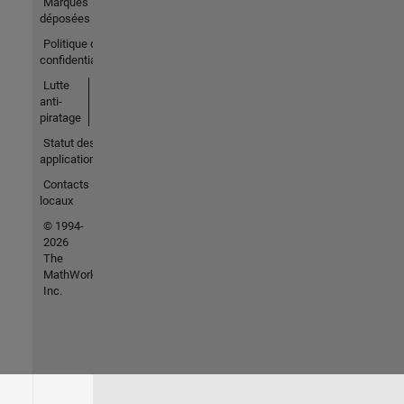
Marques
déposées
Politique de
confidentialité
Lutte
anti-
piratage
Statut des
applications
Contacts
locaux
© 1994-
2026
The
MathWorks,
Inc.