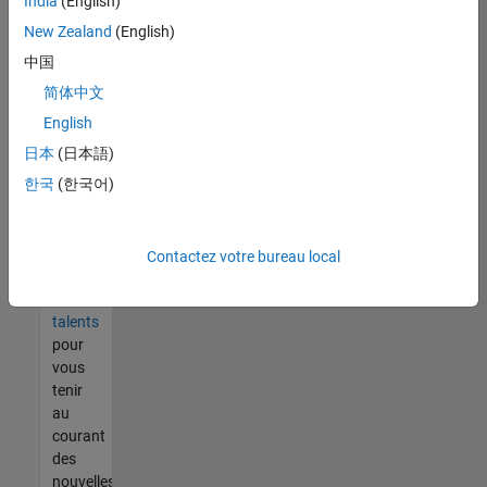
India
(English)
tout
vous
New Zealand
(English)
ne
中国
trouvez
简体中文
pas
d'offre
English
qui
日本
(日本語)
corresponde
한국
(한국어)
à vos
qualifications,
rejoignez
notre
Contactez votre bureau local
réseau
de
talents
pour
vous
tenir
au
courant
des
nouvelles