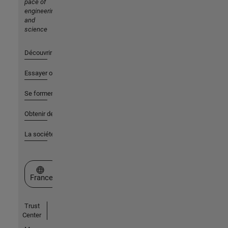
pace of
engineering
and
science
Découvrir les produits
Essayer ou acheter
Se former
Obtenir de l'aide
La société
Sélectionner un site web
France
Trust
Center