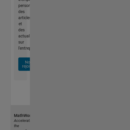
personnalisées,
des
articles
et
des
actualités
sur
l'entreprise.
Nous
rejoindre
MathWorks
Accelerating
the