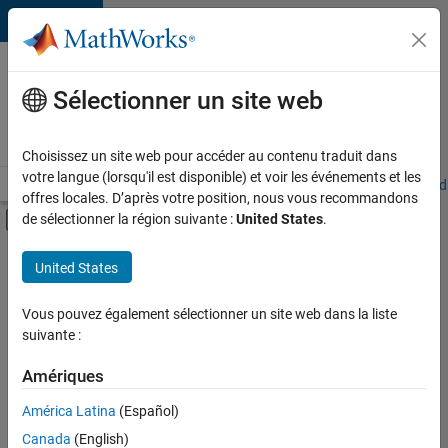
Passer au contenu
Votre
carrière
Sélectionner un site web
chez
MathWorks
Choisissez un site web pour accéder au contenu traduit dans
votre langue (lorsqu'il est disponible) et voir les événements et les
Accueil
Explorer nos opportunités
Adresses de nos bureaux
Étudi
offres locales. D’après votre position, nous vous recommandons
Activer/désactiver l'affichage du menu d
de sélectionner la région suivante :
United States
.
Contenu principal
FILTRER PAR
United States
Technologies de l’information
+
4
Infrastructure et architecture
Vous pouvez également sélectionner un site web dans la liste
suivante :
Développement de produits
Ingénierie de la qualité
Amériques
Applications et services web
Actuellement,
América Latina
(Español)
il n’y a
Canada
(English)
aucune