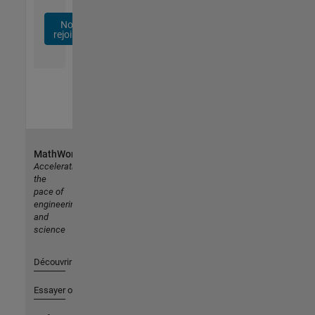
Nous
rejoindre
MathWorks
Accelerating
the
pace of
engineering
and
science
Découvrir les produits
Essayer ou acheter