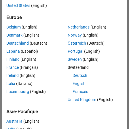
United States
(English)
Enregistrer
les offres
d’emploi
sélectionnées
Europe
Belgium
(English)
Netherlands
(English)
Les
Denmark
(English)
Norway
(English)
descriptions
Deutschland
(Deutsch)
Österreich
(Deutsch)
de
España
(Español)
Portugal
(English)
poste
n’ont
Finland
(English)
Sweden
(English)
pas
France
(Français)
Switzerland
toutes
Ireland
(English)
Deutsch
été
traduites.
Italia
(Italiano)
English
Effectuez
Luxembourg
(English)
Français
une
United Kingdom
(English)
recherche
par
Asie-Pacifique
lieu
pour
Australia
(English)
trouver