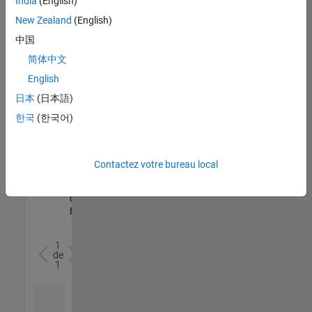
India
(English)
l’ensemble
New Zealand
(English)
des
opportunités
中国
de
简体中文
votre
English
région.
日本
(日本語)
한국
(한국어)
Senior Software Quality Engineer
Senior
Software
Quality
Engineer
Contactez votre bureau local
FR-Meudon
|
Ingénierie de la
qualité |
Expérimenté(e)
1
de
1