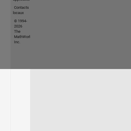
Contacts
locaux
© 1994-
2026
The
MathWorks,
Inc.