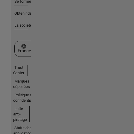
Se former
Obtenir de l'aide
La société
Sélectionner un site web
France
Trust
Center
Marques
déposées
Politique de
confidentialité
Lutte
anti-
piratage
Statut des
applications