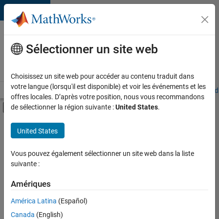
Passer au contenu
Votre
carrière
Sélectionner un site web
chez
MathWorks
Choisissez un site web pour accéder au contenu traduit dans
votre langue (lorsqu'il est disponible) et voir les événements et les
Accueil
Explorer nos opportunités
Adresses de nos bureaux
Étudi
offres locales. D’après votre position, nous vous recommandons
Activer/désactiver l'affichage du menu d
de sélectionner la région suivante :
United States
.
Contenu principal
FILTRER PAR
United States
Développement de produits
+
3
Gestion des programmes
Vous pouvez également sélectionner un site web dans la liste
suivante :
Ingénierie de la qualité
Ingénierie des versions
Amériques
América Latina
(Español)
Trier par
Canada
(English)