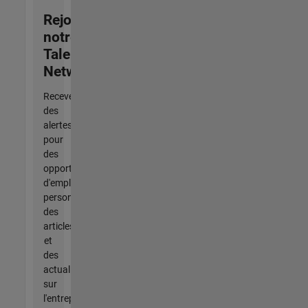
Rejoignez
notre
Talent
Network
Recevez
des
alertes
pour
des
opportunités
d'emploi
personnalisées,
des
articles
et
des
actualités
sur
l'entreprise.