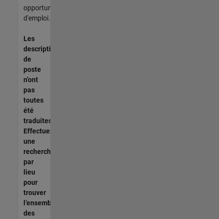
opportunités
d'emploi.
Les
descriptions
de
poste
n’ont
pas
toutes
été
traduites.
Effectuez
une
recherche
par
lieu
pour
trouver
l’ensemble
des