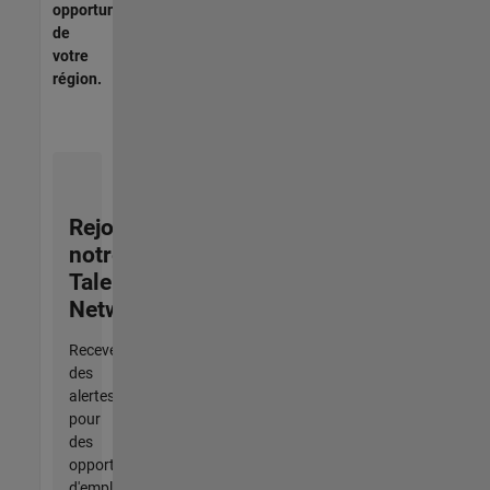
opportunités
de
votre
région.
Rejoignez
notre
Talent
Network
Recevez
des
alertes
pour
des
opportunités
d'emploi