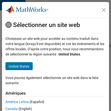
Passer au contenu
Votre
carrière
Sélectionner un site web
chez
MathWorks
Choisissez un site web pour accéder au contenu traduit dans
votre langue (lorsqu'il est disponible) et voir les événements et les
Accueil
Explorer nos opportunités
Adresses de nos bureaux
Étudi
offres locales. D’après votre position, nous vous recommandons
Activer/désactiver l'affichage du menu d
de sélectionner la région suivante :
United States
.
Contenu principal
FILTRER PAR
United States
Applications et outils commerciaux
+
2
Développement de produits
Vous pouvez également sélectionner un site web dans la liste
suivante :
Gestion des programmes
Amériques
Actuellement,
América Latina
(Español)
il n’y a
Canada
(English)
aucune