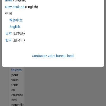
India
(English)
tout
vous
New Zealand
(English)
ne
中国
trouvez
简体中文
pas
d'offre
English
qui
日本
(日本語)
corresponde
한국
(한국어)
à vos
qualifications,
rejoignez
notre
Contactez votre bureau local
réseau
de
talents
pour
vous
tenir
au
courant
des
nouvelles