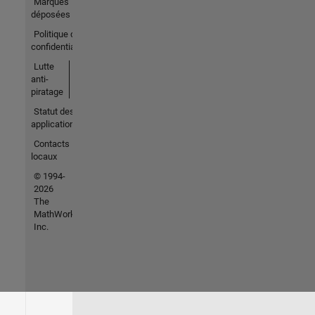
Marques
déposées
Politique de
confidentialité
Lutte
anti-
piratage
Statut des
applications
Contacts
locaux
© 1994-
2026
The
MathWorks,
Inc.