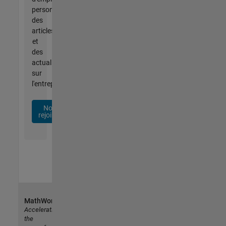
personnalisées,
des
articles
et
des
actualités
sur
l'entreprise.
Nous
rejoindre
MathWorks
Accelerating
the