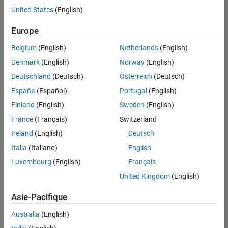
offre
United States
(English)
d'emploi
disponible
Europe
correspondant
à vos
Belgium
(English)
Netherlands
(English)
critères
Denmark
(English)
Norway
(English)
de
recherche.
Deutschland
(Deutsch)
Österreich
(Deutsch)
Vous
España
(Español)
Portugal
(English)
pouvez
Finland
(English)
Sweden
(English)
élargir
France
(Français)
Switzerland
votre
recherche
Ireland
(English)
Deutsch
ou
Italia
(Italiano)
English
afficher
Luxembourg
(English)
Français
l’ensemble
des
United Kingdom
(English)
offres
Asie-Pacifique
d'emploi
.
Si
Australia
(English)
malgré