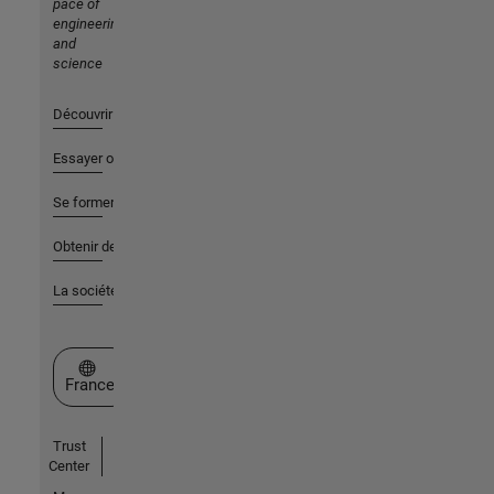
pace of
engineering
and
science
Découvrir les produits
Essayer ou acheter
Se former
Obtenir de l'aide
La société
Sélectionner un site web
France
Trust
Center