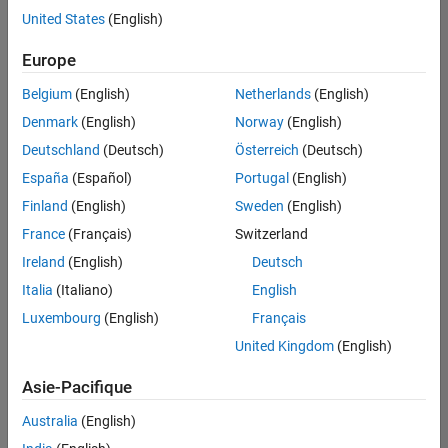
United States
(English)
Enregistrer
les offres
d’emploi
sélectionnées
Europe
Belgium
(English)
Netherlands
(English)
Les
Denmark
(English)
Norway
(English)
descriptions
Deutschland
(Deutsch)
Österreich
(Deutsch)
de
España
(Español)
Portugal
(English)
poste
n’ont
Finland
(English)
Sweden
(English)
pas
France
(Français)
Switzerland
toutes
Ireland
(English)
Deutsch
été
traduites.
Italia
(Italiano)
English
Effectuez
Luxembourg
(English)
Français
une
United Kingdom
(English)
recherche
par
Asie-Pacifique
lieu
pour
Australia
(English)
trouver