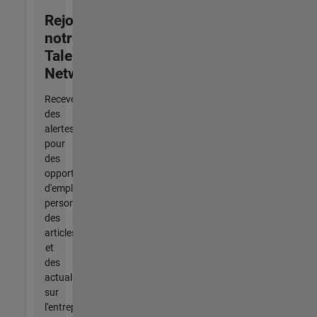
Rejoignez
notre
Talent
Network
Recevez
des
alertes
pour
des
opportunités
d'emploi
personnalisées,
des
articles
et
des
actualités
sur
l'entreprise.