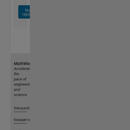
Nous
rejoindre
MathWorks
Accelerating
the
pace of
engineering
and
science
Découvrir les produits
Essayer ou acheter