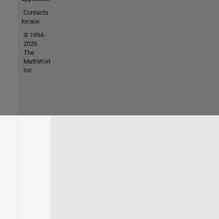
Contacts
locaux
© 1994-
2026
The
MathWorks,
Inc.