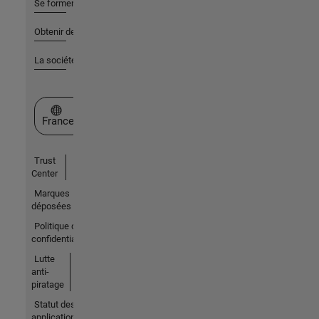
Se former
Obtenir de l'aide
La société
Sélectionner un site web
France
Trust
Center
Marques
déposées
Politique de
confidentialité
Lutte
anti-
piratage
Statut des
applications