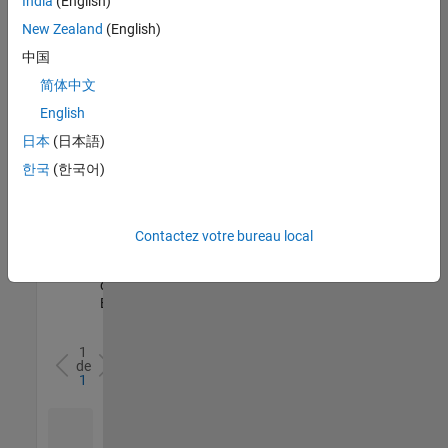
India
(English)
l’ensemble
New Zealand
(English)
des
opportunités
中国
de
简体中文
votre
English
région.
日本
(日本語)
한국
(한국어)
Senior Software Quality Engineer
Senior
Software
Quality
Engineer
Contactez votre bureau local
FR-Meudon
|
Ingénierie de la
qualité |
Expérimenté(e)
1
de
1