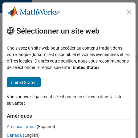
Passer au contenu
Votre
carrière
Sélectionner un site web
chez
MathWorks
Choisissez un site web pour accéder au contenu traduit dans
votre langue (lorsqu'il est disponible) et voir les événements et les
Accueil
Explorer nos opportunités
Adresses de nos bureaux
Étudi
offres locales. D’après votre position, nous vous recommandons
Activer/désactiver l'affichage du menu d
de sélectionner la région suivante :
United States
.
Contenu principal
FILTRER PAR
United States
Gestion des programmes
+
4
Ingénierie de la qualité
Vous pouvez également sélectionner un site web dans la liste
suivante :
Ingénierie des versions
Ingénierie des processus logiciels
Amériques
Applications et services web
América Latina
(Español)
Trier par
Canada
(English)