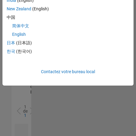
India
(English)
l’ensemble
New Zealand
(English)
des
opportunités
中国
de
简体中文
votre
English
région.
日本
(日本語)
한국
(한국어)
Senior Software Quality Engineer
Senior
Software
Quality
Engineer
Contactez votre bureau local
FR-Meudon
|
Ingénierie de la
qualité |
Expérimenté(e)
1
de
1