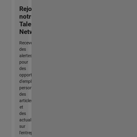
Rejoignez
notre
Talent
Network
Recevez
des
alertes
pour
des
opportunités
d'emploi
personnalisées,
des
articles
et
des
actualités
sur
l'entreprise.