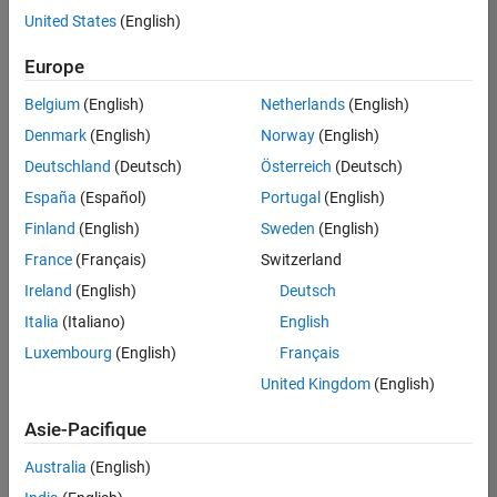
United States
(English)
Enregistrer
les offres
d’emploi
sélectionnées
Europe
Belgium
(English)
Netherlands
(English)
Les
Denmark
(English)
Norway
(English)
descriptions
Deutschland
(Deutsch)
Österreich
(Deutsch)
de
España
(Español)
Portugal
(English)
poste
n’ont
Finland
(English)
Sweden
(English)
pas
France
(Français)
Switzerland
toutes
Ireland
(English)
Deutsch
été
traduites.
Italia
(Italiano)
English
Effectuez
Luxembourg
(English)
Français
une
United Kingdom
(English)
recherche
par
Asie-Pacifique
lieu
pour
Australia
(English)
trouver