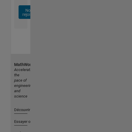
Nous
rejoindre
MathWorks
Accelerating
the
pace of
engineering
and
science
Découvrir les produits
Essayer ou acheter