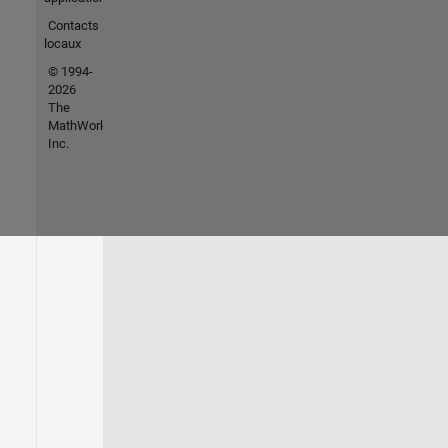
Contacts
locaux
© 1994-
2026
The
MathWorks,
Inc.