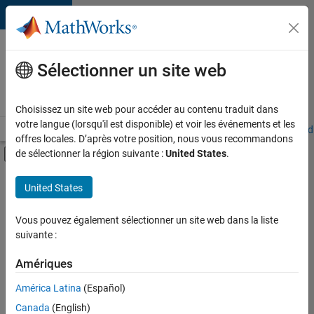
Passer au contenu
Votre
carrière
Sélectionner un site web
chez
MathWorks
Choisissez un site web pour accéder au contenu traduit dans
votre langue (lorsqu'il est disponible) et voir les événements et les
Accueil
Explorer nos opportunités
Adresses de nos bureaux
Étudi
offres locales. D’après votre position, nous vous recommandons
Activer/désactiver l'affichage du menu d
de sélectionner la région suivante :
United States
.
Contenu principal
FILTRER PAR
United States
Programme destiné aux nouvelles carrières (EDG)
+
3
Développement de produits
Vous pouvez également sélectionner un site web dans la liste
suivante :
Ingénierie de la qualité
Ingénierie des versions
Amériques
América Latina
(Español)
Trier par
Canada
(English)