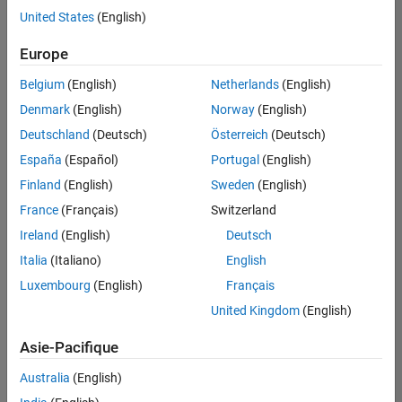
United States
(English)
Enregistrer
les offres
d’emploi
sélectionnées
Europe
Belgium
(English)
Netherlands
(English)
Les
Denmark
(English)
Norway
(English)
descriptions
Deutschland
(Deutsch)
Österreich
(Deutsch)
de
España
(Español)
Portugal
(English)
poste
n’ont
Finland
(English)
Sweden
(English)
pas
France
(Français)
Switzerland
toutes
Ireland
(English)
Deutsch
été
traduites.
Italia
(Italiano)
English
Effectuez
Luxembourg
(English)
Français
une
United Kingdom
(English)
recherche
par
Asie-Pacifique
lieu
pour
Australia
(English)
trouver