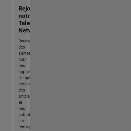
Rejoignez
notre
Talent
Network
Recevez
des
alertes
pour
des
opportunités
d'emploi
personnalisées,
des
articles
et
des
actualités
sur
l'entreprise.