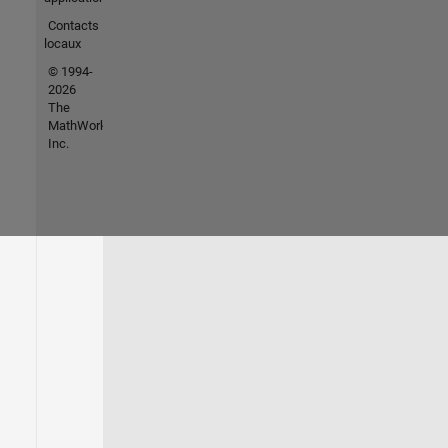
Contacts
locaux
© 1994-
2026
The
MathWorks,
Inc.