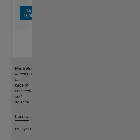
Nous
rejoindre
MathWorks
Accelerating
the
pace of
engineering
and
science
Découvrir les produits
Essayer ou acheter