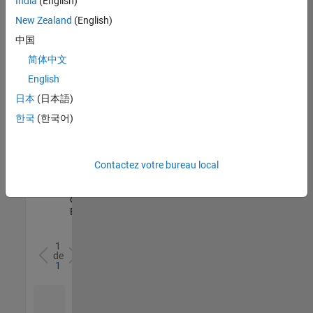
India
(English)
l’ensemble
New Zealand
(English)
des
opportunités
中国
de
简体中文
votre
English
région.
日本
(日本語)
한국
(한국어)
Senior Software Quality Engineer
Senior
Software
Quality
Engineer
Contactez votre bureau local
FR-Meudon
|
Ingénierie de la
qualité |
Expérimenté(e)
1
de
1