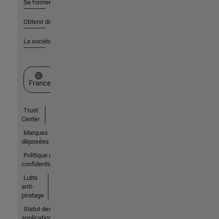
Se former
Obtenir de l'aide
La société
Sélectionner un site web
France
Trust
Center
Marques
déposées
Politique de
confidentialité
Lutte
anti-
piratage
Statut des
applications