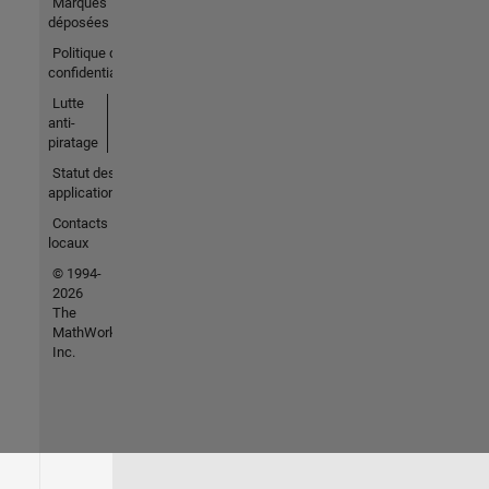
Marques
déposées
Politique de
confidentialité
Lutte
anti-
piratage
Statut des
applications
Contacts
locaux
© 1994-
2026
The
MathWorks,
Inc.