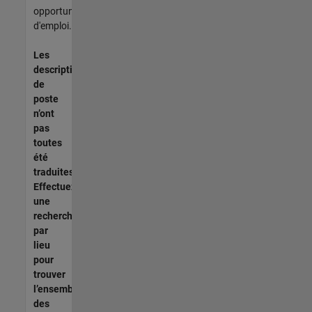
opportunités
d'emploi.
Les
descriptions
de
poste
n’ont
pas
toutes
été
traduites.
Effectuez
une
recherche
par
lieu
pour
trouver
l’ensemble
des