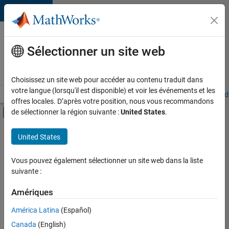
Passer au contenu
Votre
carrière
Sélectionner un site web
chez
MathWorks
Choisissez un site web pour accéder au contenu traduit dans
votre langue (lorsqu'il est disponible) et voir les événements et les
Accueil
Explorer nos opportunités
Adresses de nos bureaux
Étudi
offres locales. D’après votre position, nous vous recommandons
Activer/désactiver l'affichage du menu d
de sélectionner la région suivante :
United States
.
Contenu principal
FILTRER PAR
United States
Programme destiné aux nouvelles carrières (EDG)
+
5
Support avancé
Vous pouvez également sélectionner un site web dans la liste
suivante :
Technologies de l’information
Infrastructure et architecture
Amériques
Ingénierie de la qualité
Actuellement,
América Latina
(Español)
il n’y a
Expérience utilisateur
Canada
(English)
aucune