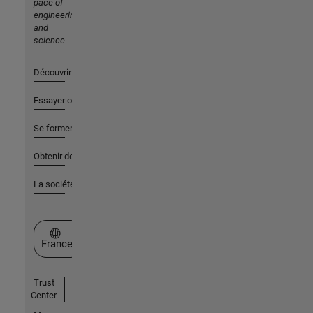
pace of
engineering
and
science
Découvrir les produits
Essayer ou acheter
Se former
Obtenir de l'aide
La société
Sélectionner un site web
France
Trust
Center