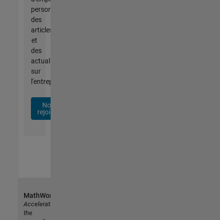
personnalisées,
des
articles
et
des
actualités
sur
l'entreprise.
Nous
rejoindre
MathWorks
Accelerating
the