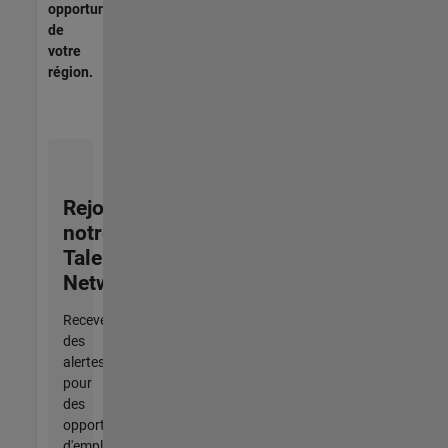
opportunités
de
votre
région.
Rejoignez
notre
Talent
Network
Recevez
des
alertes
pour
des
opportunités
d'emploi