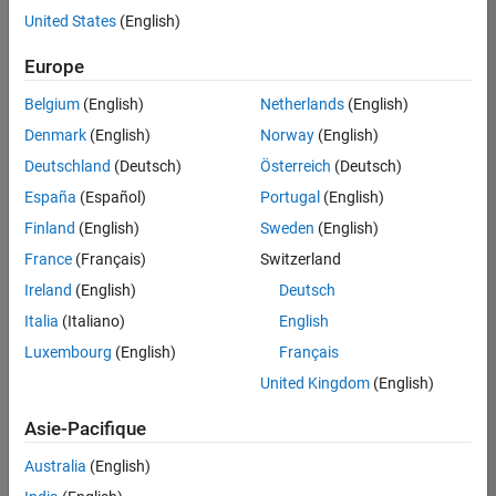
offre
United States
(English)
d'emploi
disponible
Europe
correspondant
à vos
Belgium
(English)
Netherlands
(English)
critères
Denmark
(English)
Norway
(English)
de
recherche.
Deutschland
(Deutsch)
Österreich
(Deutsch)
Vous
España
(Español)
Portugal
(English)
pouvez
Finland
(English)
Sweden
(English)
élargir
France
(Français)
Switzerland
votre
recherche
Ireland
(English)
Deutsch
ou
Italia
(Italiano)
English
afficher
Luxembourg
(English)
Français
l’ensemble
des
United Kingdom
(English)
offres
Asie-Pacifique
d'emploi
.
Si
Australia
(English)
malgré