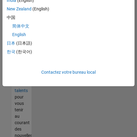
India
(English)
tout
vous
New Zealand
(English)
ne
中国
trouvez
简体中文
pas
d'offre
English
qui
日本
(日本語)
corresponde
한국
(한국어)
à vos
qualifications,
rejoignez
notre
Contactez votre bureau local
réseau
de
talents
pour
vous
tenir
au
courant
des
nouvelles