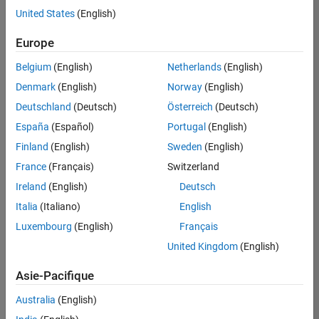
offre
United States
(English)
d'emploi
disponible
Europe
correspondant
à vos
Belgium
(English)
Netherlands
(English)
critères
Denmark
(English)
Norway
(English)
de
recherche.
Deutschland
(Deutsch)
Österreich
(Deutsch)
Vous
España
(Español)
Portugal
(English)
pouvez
Finland
(English)
Sweden
(English)
élargir
France
(Français)
Switzerland
votre
recherche
Ireland
(English)
Deutsch
ou
Italia
(Italiano)
English
afficher
Luxembourg
(English)
Français
l’ensemble
des
United Kingdom
(English)
offres
Asie-Pacifique
d'emploi
.
Si
Australia
(English)
malgré