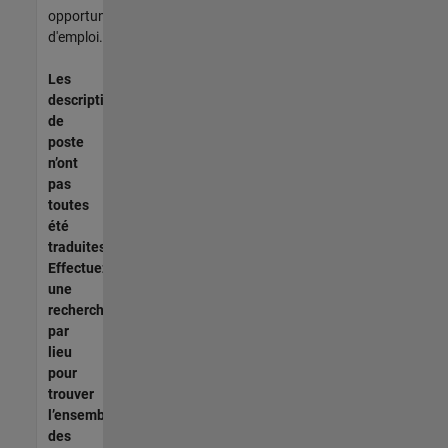
opportunités
d'emploi.
Les
descriptions
de
poste
n’ont
pas
toutes
été
traduites.
Effectuez
une
recherche
par
lieu
pour
trouver
l’ensemble
des