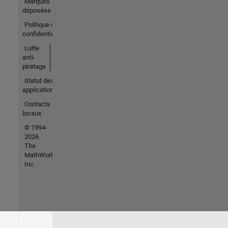
Marques
déposées
Politique de
confidentialité
Lutte
anti-
piratage
Statut des
applications
Contacts
locaux
© 1994-
2026
The
MathWorks,
Inc.