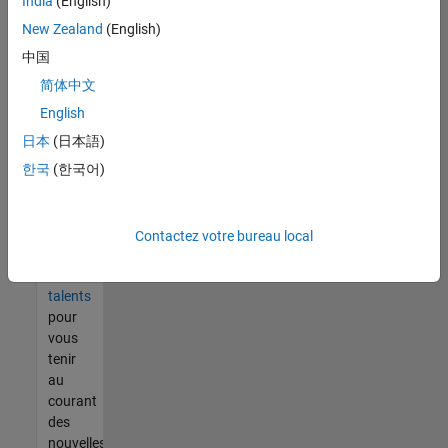
India
(English)
tout
vous
New Zealand
(English)
ne
中国
trouvez
简体中文
pas
d'offre
English
qui
日本
(日本語)
corresponde
한국
(한국어)
à vos
qualifications,
rejoignez
notre
Contactez votre bureau local
réseau
de
talents
pour
vous
tenir
au
courant
des
nouvelles