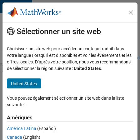
Passer au contenu
Votre
carrière
Sélectionner un site web
chez
MathWorks
Choisissez un site web pour accéder au contenu traduit dans
votre langue (lorsqu'il est disponible) et voir les événements et les
Accueil
Explorer nos opportunités
Adresses de nos bureaux
Étudi
offres locales. D’après votre position, nous vous recommandons
Activer/désactiver l'affichage du menu d
de sélectionner la région suivante :
United States
.
Contenu principal
FILTRER PAR
United States
Programme destiné aux nouvelles carrières (EDG)
+
1
Infrastructure et architecture
Vous pouvez également sélectionner un site web dans la liste
suivante :
Amériques
Actuellement,
América Latina
(Español)
il n’y a
Canada
(English)
aucune