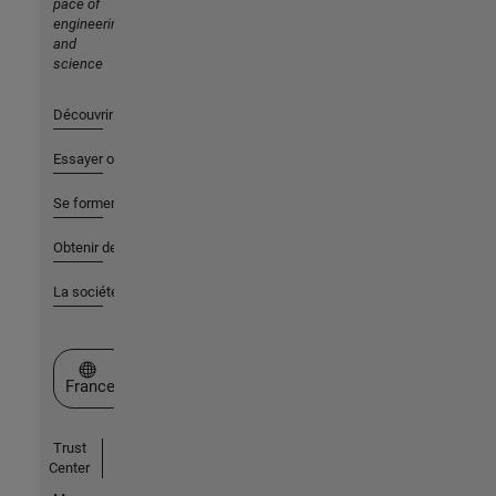
pace of
engineering
and
science
Découvrir les produits
Essayer ou acheter
Se former
Obtenir de l'aide
La société
Sélectionner un site web
France
Trust
Center