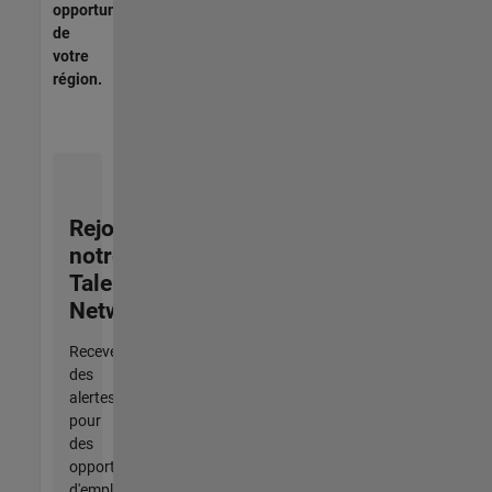
opportunités
de
votre
région.
Rejoignez
notre
Talent
Network
Recevez
des
alertes
pour
des
opportunités
d'emploi