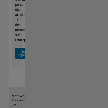
personnalisées,
des
articles
et
des
actualités
sur
l'entreprise.
Nous
rejoindre
MathWorks
Accelerating
the