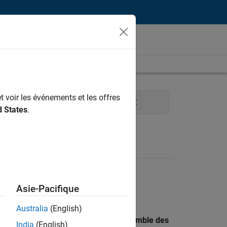
t voir les événements et les offres
 de la qualité
Ingénierie des versions
d States
.
Asie-Pacifique
Australia
(English)
 recherche par lieu pour trouver l’ensemble des
India
(English)