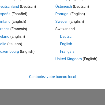
ités de votre région.
Deutschland
(Deutsch)
Österreich
(Deutsch)
España
(Español)
Portugal
(English)
or Software Quality Engineer
Senior Software Quality Engineer
inland
(English)
Sweden
(English)
FR-Meudon
| Ingénierie de la qualité | Expérimenté(e)
rance
(Français)
Switzerland
Leverage your C/C++ development skills to design and develop te
automated test suites, Hands-on testing for Polyspace.
reland
(English)
Deutsch
talia
(Italiano)
English
e
1
Luxembourg
(English)
Français
United Kingdom
(English)
Rejo
Recevez 
Contactez votre bureau local
personn