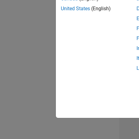
opportun
United States
(English)
Seni
F
F
I
I
1 d