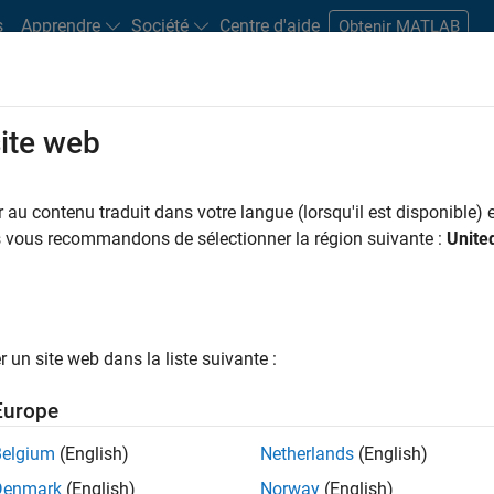
s
Apprendre
Société
Centre d'aide
Obtenir MATLAB
site web
s bureaux
Étudiants et carrières
Ressources
Compte candidat
au contenu traduit dans votre langue (lorsqu'il est disponible) e
FILTRER PAR
Support avancé
Technologies de l’information
Ingénierie
us vous recommandons de sélectionner la région suivante :
Unite
ar
un site web dans la liste suivante :
er les offres d’emploi
sélectionnées
Europe
Belgium
(English)
Netherlands
(English)
riptions de poste n’ont pas toutes été traduites. Effectuez une
Denmark
(English)
Norway
(English)