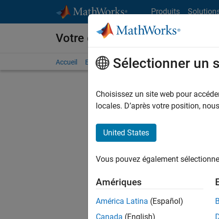
Passer au contenu
Produits
Solution
Votre carrière chez MathWorks
Sélectionner un 
Accueil
Explorer nos opportunités
Adresses de no
Choisissez un site web pour accéder 
locales. D’après votre position, no
United States
Trier p
Vous pouvez également sélectionner 
Enregistr
Amériques
América Latina
(Español)
Les desc
Canada
(English)