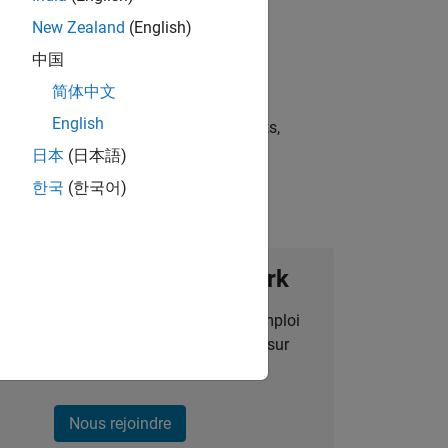
New Zealand
(English)
中国
简体中文
English
st strategies, scalable test frameworks,
日本
(日本語)
한국
(한국어)
ignez notre Talent Network
des alertes pour des opportunités d'emploi
alisées, des articles et des actualités sur
l'entreprise.
Nous rejoindre