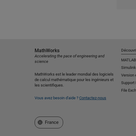
MathWorks
Découvri
Accelerating the pace of engineering and
MATLAB
science
Simulink
MathWorks est le leader mondial des logiciels
Version 
de calcul mathématique pour les ingénieurs et
Support
les scientifiques.
File Exc
Vous avez besoin d'aide ?
Contactez-nous
Sélectionner un site web
France