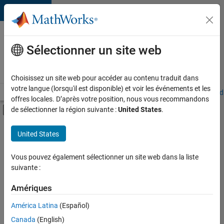
Passer au contenu
Votre
carrière
Sélectionner un site web
chez
MathWorks
Choisissez un site web pour accéder au contenu traduit dans
votre langue (lorsqu'il est disponible) et voir les événements et les
Accueil
Explorer nos opportunités
Adresses de nos bureaux
Étudi
offres locales. D’après votre position, nous vous recommandons
Activer/désactiver l'affichage du menu d
de sélectionner la région suivante :
United States
.
Contenu principal
FILTRER PAR
United States
Infrastructure et architecture
+
2
Ingénierie de la qualité
Vous pouvez également sélectionner un site web dans la liste
suivante :
Rédaction technique
Amériques
Actuellement,
América Latina
(Español)
il n’y a
Canada
(English)
aucune