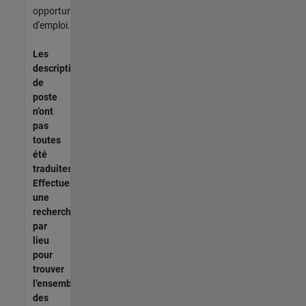
opportunités
d'emploi.
Les
descriptions
de
poste
n’ont
pas
toutes
été
traduites.
Effectuez
une
recherche
par
lieu
pour
trouver
l’ensemble
des