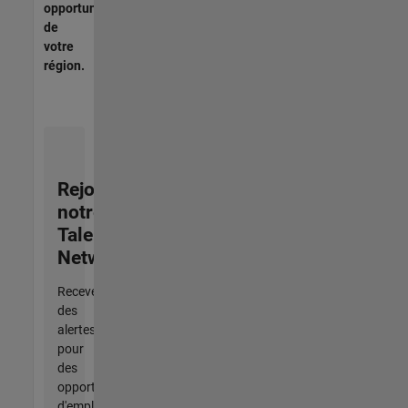
opportunités
de
votre
région.
Rejoignez
notre
Talent
Network
Recevez
des
alertes
pour
des
opportunités
d'emploi