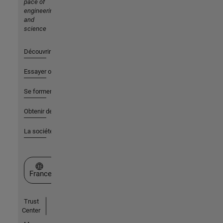
pace of
engineering
and
science
Découvrir les produits
Essayer ou acheter
Se former
Obtenir de l'aide
La société
Sélectionner un site web
France
Trust
Center