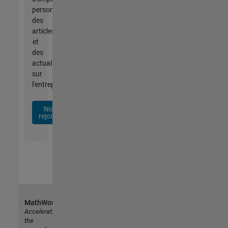
personnalisées,
des
articles
et
des
actualités
sur
l'entreprise.
Nous
rejoindre
MathWorks
Accelerating
the