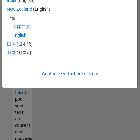
India
(English)
tout
vous
New Zealand
(English)
ne
中国
trouvez
简体中文
pas
d'offre
English
qui
日本
(日本語)
corresponde
한국
(한국어)
à vos
qualifications,
rejoignez
notre
Contactez votre bureau local
réseau
de
talents
pour
vous
tenir
au
courant
des
nouvelles