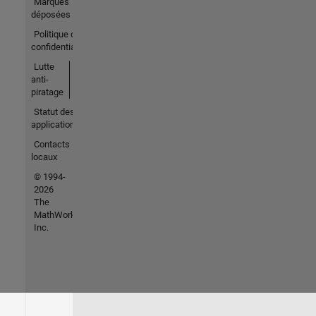
Marques
déposées
Politique de
confidentialité
Lutte
anti-
piratage
Statut des
applications
Contacts
locaux
© 1994-
2026
The
MathWorks,
Inc.