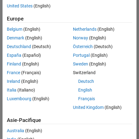
offre
United States
(English)
d'emploi
disponible
Europe
correspondant
à vos
Belgium
(English)
Netherlands
(English)
critères
Denmark
(English)
Norway
(English)
de
recherche.
Deutschland
(Deutsch)
Österreich
(Deutsch)
Vous
España
(Español)
Portugal
(English)
pouvez
Finland
(English)
Sweden
(English)
élargir
France
(Français)
Switzerland
votre
recherche
Ireland
(English)
Deutsch
ou
Italia
(Italiano)
English
afficher
Luxembourg
(English)
Français
l’ensemble
des
United Kingdom
(English)
offres
Asie-Pacifique
d'emploi
.
Si
Australia
(English)
malgré