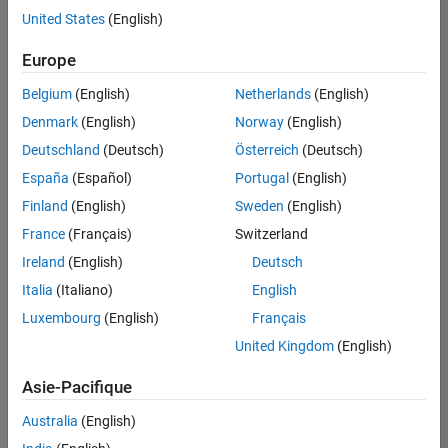
United States
(English)
Enregistrer
les offres
d’emploi
sélectionnées
Europe
Belgium
(English)
Netherlands
(English)
Les
Denmark
(English)
Norway
(English)
descriptions
Deutschland
(Deutsch)
Österreich
(Deutsch)
de
España
(Español)
Portugal
(English)
poste
n’ont
Finland
(English)
Sweden
(English)
pas
France
(Français)
Switzerland
toutes
Ireland
(English)
Deutsch
été
traduites.
Italia
(Italiano)
English
Effectuez
Luxembourg
(English)
Français
une
United Kingdom
(English)
recherche
par
Asie-Pacifique
lieu
pour
Australia
(English)
trouver