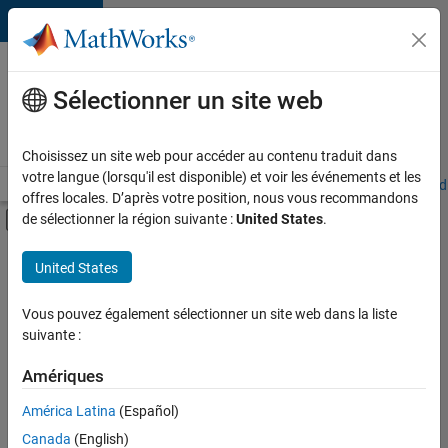
Passer au contenu
Votre
carrière
Sélectionner un site web
chez
MathWorks
Choisissez un site web pour accéder au contenu traduit dans
votre langue (lorsqu'il est disponible) et voir les événements et les
Accueil
Explorer nos opportunités
Adresses de nos bureaux
Étudi
offres locales. D’après votre position, nous vous recommandons
Activer/désactiver l'affichage du menu d
de sélectionner la région suivante :
United States
.
Contenu principal
FILTRER PAR
United States
Programme destiné aux nouvelles carrières (EDG)
+
3
Développement de produits
Vous pouvez également sélectionner un site web dans la liste
suivante :
Ingénierie de la qualité
Rédaction technique
Amériques
América Latina
(Español)
Trier par
Canada
(English)