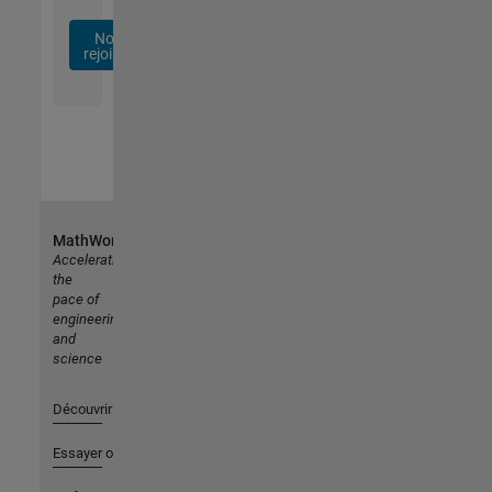
Nous
rejoindre
MathWorks
Accelerating
the
pace of
engineering
and
science
Découvrir les produits
Essayer ou acheter