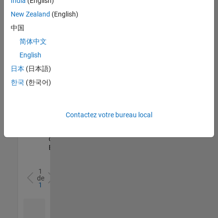
India
(English)
l’ensemble
New Zealand
(English)
des
opportunités
中国
de
简体中文
votre
English
région.
日本
(日本語)
한국
(한국어)
Senior Software Quality Engineer
Senior
Software
Quality
Engineer
Contactez votre bureau local
FR-Meudon
|
Ingénierie de la
qualité |
Expérimenté(e)
1
de
1