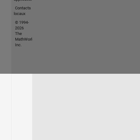
Contacts
locaux
© 1994-
2026
The
MathWorks,
Inc.