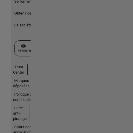
Se former
Obtenir de l'aide
La société
Sélectionner un site web
France
Trust
Center
Marques
déposées
Politique de
confidentialité
Lutte
anti-
piratage
Statut des
applications