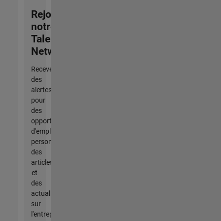
Rejoignez
notre
Talent
Network
Recevez
des
alertes
pour
des
opportunités
d'emploi
personnalisées,
des
articles
et
des
actualités
sur
l'entreprise.